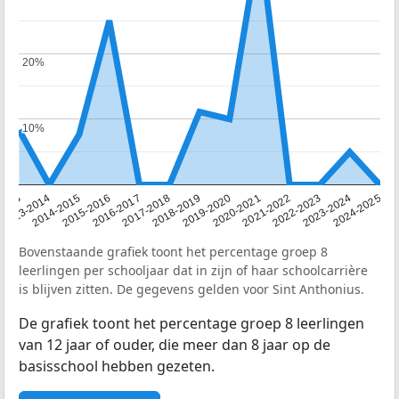
20%
20%
10%
10%
2013
2013-2014
2014-2015
2015-2016
2016-2017
2017-2018
2018-2019
2019-2020
2020-2021
2021-2022
2022-2023
2023-2024
2024-2025
Bovenstaande grafiek toont het percentage groep 8
leerlingen per schooljaar dat in zijn of haar schoolcarrière
is blijven zitten. De gegevens gelden voor Sint Anthonius.
De grafiek toont het percentage groep 8 leerlingen
van 12 jaar of ouder, die meer dan 8 jaar op de
basisschool hebben gezeten.