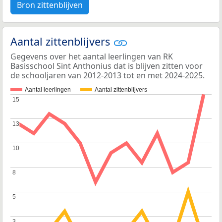
Bron zittenblijven
Aantal zittenblijvers
Gegevens over het aantal leerlingen van RK
Basisschool Sint Anthonius dat is blijven zitten voor
de schooljaren van 2012-2013 tot en met 2024-2025.
Aantal leerlingen
Aantal zittenblijvers
15
15
13
13
10
10
8
8
5
5
3
3