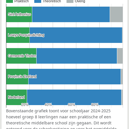
Praktisch
Theoretisch
Overig
Sint Anthonius
Sint Anthonius
Lowys Porquinstichting
Lowys Porquinstichting
Gemeente Tholen
Gemeente Tholen
Provincie Zeeland
Provincie Zeeland
Nederland
Nederland
20%
20%
40%
40%
60%
60%
80%
80%
Bovenstaande grafiek toont voor schooljaar 2024-2025
hoeveel groep 8 leerlingen naar een praktische of een
theoretische middelbare school zijn gegaan. Dit wordt
getoond voor de schoolvestiging en voor het gemiddelde