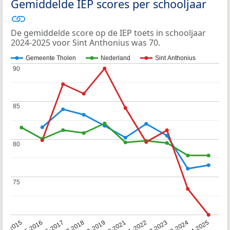
Gemiddelde IEP scores per schooljaar
De gemiddelde score op de IEP toets in schooljaar
2024-2025 voor Sint Anthonius was 70.
Gemeente Tholen
Nederland
Sint Anthonius
90
90
85
85
80
80
75
75
14-2015
2015-2016
2016-2017
2017-2018
2018-2019
2020-2021
2021-2022
2022-2023
2023-2024
2024-2025