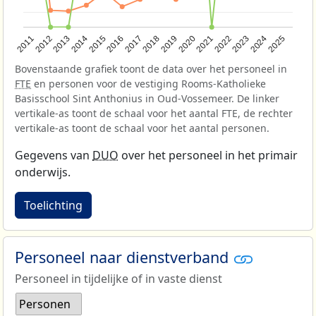
2013
2018
2023
2015
2020
2025
2012
2017
2022
2014
2019
2024
2011
2016
2021
Bovenstaande grafiek toont de data over het personeel in
FTE
en personen voor de vestiging Rooms-Katholieke
Basisschool Sint Anthonius in Oud-Vossemeer. De linker
vertikale-as toont de schaal voor het aantal FTE, de rechter
vertikale-as toont de schaal voor het aantal personen.
Gegevens van
DUO
over het personeel in het primair
onderwijs.
Toelichting
Personeel naar dienstverband
Personeel in tijdelijke of in vaste dienst
Personen