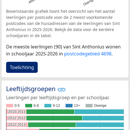
4698
Overige
Bovenstaande grafiek toont het overzicht van het aantal
leerlingen per postcode voor de 2 meest voorkomende
postcodes van de huisadressen van de leerlingen van Sint
Anthonius in 2025-2026. Bekijk de data voor de eerdere
schooljaren in de tabel.
De meeste leerlingen (90) van Sint Anthonius wonen
in schooljaar 2025-2026 in
postcodegebied 4698
.
Toelichting
Leeftijdsgroepen
Leerlingen per leeftijdsgroep en per schooljaar.
0-5
6-8
9-12
13+
Overige
2010-2011
2010-2011
2011-2012
2011-2012
2012-2013
2012-2013