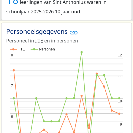
leerlingen van Sint Anthonius waren in
schooljaar 2025-2026 10 jaar oud.
Personeelsgegevens
Personeel in
FTE
en in personen
FTE
Personen
8
8
12
12
11
11
7
7
10
10
6
6
9
9