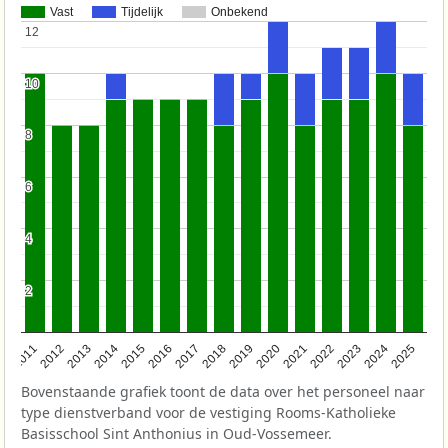
Vast
Tijdelijk
Onbekend
12
12
10
10
8
8
6
6
4
4
2
2
2011
2012
2013
2014
2015
2016
2017
2018
2019
2020
2021
2022
2023
2024
2025
Bovenstaande grafiek toont de data over het personeel naar
type dienstverband voor de vestiging Rooms-Katholieke
Basisschool Sint Anthonius in Oud-Vossemeer.