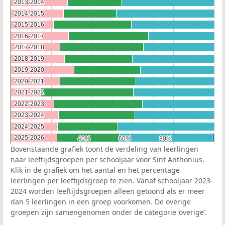
2013-2014
2013-2014
2014-2015
2014-2015
2015-2016
2015-2016
2016-2017
2016-2017
2017-2018
2017-2018
2018-2019
2018-2019
2019-2020
2019-2020
2020-2021
2020-2021
2021-2022
2021-2022
2022-2023
2022-2023
2023-2024
2023-2024
2024-2025
2024-2025
2025-2026
2025-2026
40%
40%
60%
60%
80%
80%
Bovenstaande grafiek toont de verdeling van leerlingen
naar leeftijdsgroepen per schooljaar voor Sint Anthonius.
Klik in de grafiek om het aantal en het percentage
leerlingen per leeftijdsgroep te zien. Vanaf schooljaar 2023-
2024 worden leeftijdsgroepen alleen getoond als er meer
dan 5 leerlingen in een groep voorkomen. De overige
groepen zijn samengenomen onder de categorie ‘overige’.