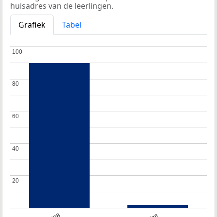
huisadres van de leerlingen.
Grafiek
Tabel
100
100
80
80
60
60
40
40
20
20