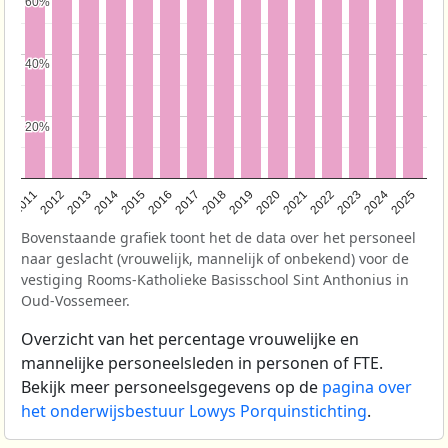
60%
60%
40%
40%
20%
20%
2011
2012
2013
2014
2015
2016
2017
2018
2019
2020
2021
2022
2023
2024
2025
Bovenstaande grafiek toont het de data over het personeel
naar geslacht (vrouwelijk, mannelijk of onbekend) voor de
vestiging Rooms-Katholieke Basisschool Sint Anthonius in
Oud-Vossemeer.
Overzicht van het percentage vrouwelijke en
mannelijke personeelsleden in personen of FTE.
Bekijk meer personeelsgegevens op de
pagina over
het onderwijsbestuur Lowys Porquinstichting
.