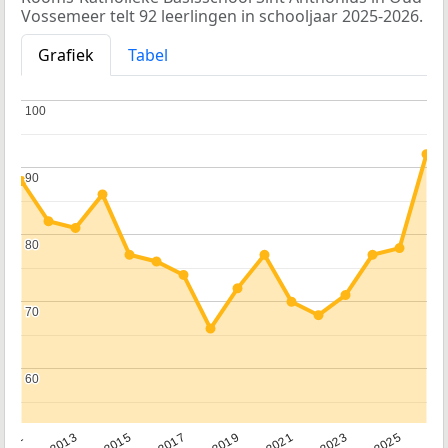
Vossemeer telt 92 leerlingen in schooljaar 2025-2026.
Grafiek
Tabel
100
100
90
90
80
80
70
70
60
60