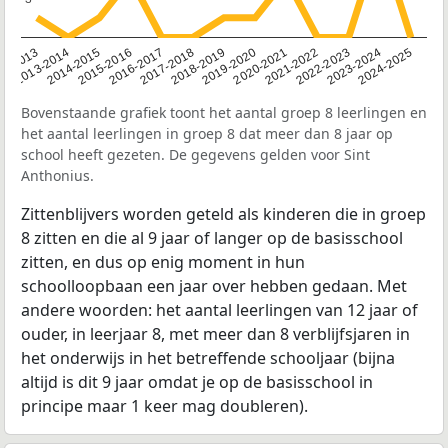
2014-2015
2020-2021
2013-2014
2019-2020
12-2013
2018-2019
2024-2025
2017-2018
2023-2024
2016-2017
2022-2023
2015-2016
2021-2022
Bovenstaande grafiek toont het aantal groep 8 leerlingen en
het aantal leerlingen in groep 8 dat meer dan 8 jaar op
school heeft gezeten. De gegevens gelden voor Sint
Anthonius.
Zittenblijvers worden geteld als kinderen die in groep
8 zitten en die al 9 jaar of langer op de basisschool
zitten, en dus op enig moment in hun
schoolloopbaan een jaar over hebben gedaan. Met
andere woorden: het aantal leerlingen van 12 jaar of
ouder, in leerjaar 8, met meer dan 8 verblijfsjaren in
het onderwijs in het betreffende schooljaar (bijna
altijd is dit 9 jaar omdat je op de basisschool in
principe maar 1 keer mag doubleren).