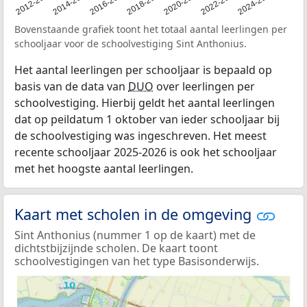
2011
2012-2013
2014-2015
2016-2017
2018-2019
2020-2021
2022-2023
2024-2025
Bovenstaande grafiek toont het totaal aantal leerlingen per
schooljaar voor de schoolvestiging Sint Anthonius.
Het aantal leerlingen per schooljaar is bepaald op
basis van de data van
DUO
over leerlingen per
schoolvestiging. Hierbij geldt het aantal leerlingen
dat op peildatum 1 oktober van ieder schooljaar bij
de schoolvestiging was ingeschreven. Het meest
recente schooljaar 2025-2026 is ook het schooljaar
met het hoogste aantal leerlingen.
Kaart met scholen in de omgeving
Sint Anthonius (nummer 1 op de kaart) met de
dichtstbijzijnde scholen. De kaart toont
schoolvestigingen van het type Basisonderwijs.