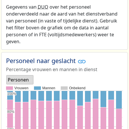
Gegevens van
DUO
over het personeel
onderverdeeld naar de aard van het dienstverband
van personeel (in vaste of tijdelijke dienst). Gebruik
het filter boven de grafiek om de data in aantal
personen of in FTE (voltijdsmedewerkers) weer te
geven.
Personeel naar geslacht
Percentage vrouwen en mannen in dienst
Personen
Vrouwen
Mannen
Onbekend
100%
100%
80%
80%