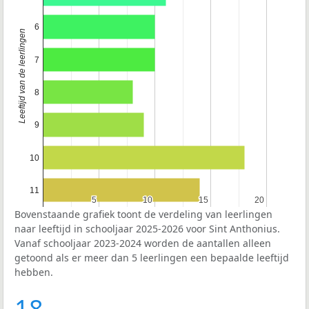
6
Leeftijd van de leerlingen
7
8
9
10
11
5
5
10
10
15
15
20
20
Bovenstaande grafiek toont de verdeling van leerlingen
naar leeftijd in schooljaar 2025-2026 voor Sint Anthonius.
Vanaf schooljaar 2023-2024 worden de aantallen alleen
getoond als er meer dan 5 leerlingen een bepaalde leeftijd
hebben.
18