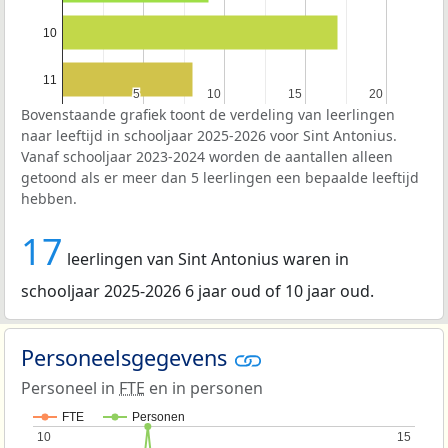
10
11
5
5
10
10
15
15
20
20
Bovenstaande grafiek toont de verdeling van leerlingen
naar leeftijd in schooljaar 2025-2026 voor Sint Antonius.
Vanaf schooljaar 2023-2024 worden de aantallen alleen
getoond als er meer dan 5 leerlingen een bepaalde leeftijd
hebben.
17
leerlingen van Sint Antonius waren in
schooljaar 2025-2026 6 jaar oud of 10 jaar oud.
Personeelsgegevens
Personeel in
FTE
en in personen
FTE
Personen
10
10
15
15