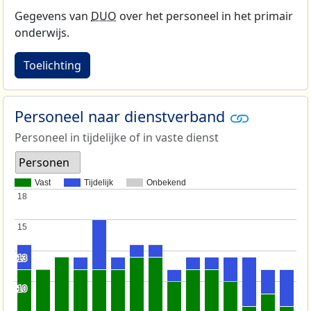
Gegevens van
DUO
over het personeel in het primair
onderwijs.
Toelichting
Personeel naar dienstverband
Personeel in tijdelijke of in vaste dienst
Personen
Vast
Tijdelijk
Onbekend
18
18
15
15
13
13
10
10