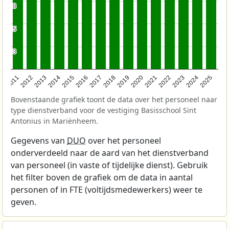
8
8
5
5
3
3
2011
2012
2013
2014
2015
2016
2017
2018
2019
2020
2021
2022
2023
2024
2025
Bovenstaande grafiek toont de data over het personeel naar
type dienstverband voor de vestiging Basisschool Sint
Antonius in Mariënheem.
Gegevens van
DUO
over het personeel
onderverdeeld naar de aard van het dienstverband
van personeel (in vaste of tijdelijke dienst). Gebruik
het filter boven de grafiek om de data in aantal
personen of in FTE (voltijdsmedewerkers) weer te
geven.