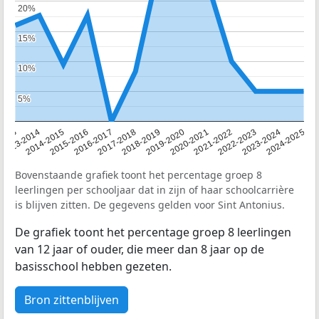
20%
20%
15%
15%
10%
10%
5%
5%
2013
2013-2014
2014-2015
2015-2016
2016-2017
2017-2018
2018-2019
2019-2020
2020-2021
2021-2022
2022-2023
2023-2024
2024-2025
Bovenstaande grafiek toont het percentage groep 8
leerlingen per schooljaar dat in zijn of haar schoolcarrière
is blijven zitten. De gegevens gelden voor Sint Antonius.
De grafiek toont het percentage groep 8 leerlingen
van 12 jaar of ouder, die meer dan 8 jaar op de
basisschool hebben gezeten.
Bron zittenblijven