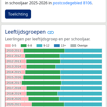
in schooljaar 2025-2026 in
postcodegebied 8106
.
Toelichting
Leeftijdsgroepen
Leerlingen per leeftijdsgroep en per schooljaar.
0-5
6-8
9-12
13+
Overige
2010-2011
2010-2011
2011-2012
2011-2012
2012-2013
2012-2013
2013-2014
2013-2014
2014-2015
2014-2015
2015-2016
2015-2016
2016-2017
2016-2017
2017-2018
2017-2018
2018-2019
2018-2019
2019-2020
2019-2020
2020-2021
2020-2021