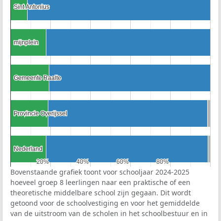
Sint Antonius
Sint Antonius
mijnplein
mijnplein
Gemeente Raalte
Gemeente Raalte
Provincie Overijssel
Provincie Overijssel
Nederland
Nederland
20%
20%
40%
40%
60%
60%
80%
80%
Bovenstaande grafiek toont voor schooljaar 2024-2025
hoeveel groep 8 leerlingen naar een praktische of een
theoretische middelbare school zijn gegaan. Dit wordt
getoond voor de schoolvestiging en voor het gemiddelde
van de uitstroom van de scholen in het schoolbestuur en in