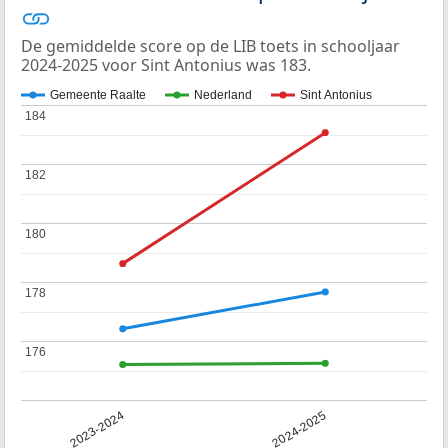
De gemiddelde score op de LIB toets in schooljaar
2024-2025 voor Sint Antonius was 183.
Gemeente Raalte
Nederland
Sint Antonius
184
184
182
182
180
180
178
178
176
176
2023-2024
2024-2025