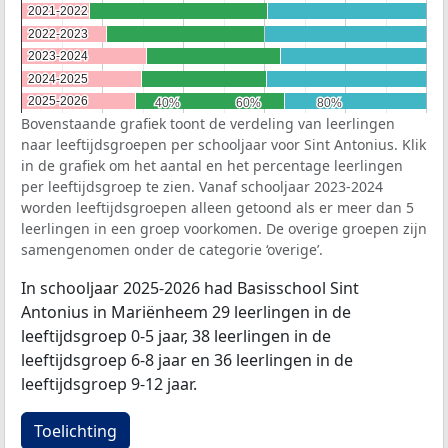
2021-2022
2021-2022
2022-2023
2022-2023
2023-2024
2023-2024
2024-2025
2024-2025
2025-2026
2025-2026
40%
40%
60%
60%
80%
80%
Bovenstaande grafiek toont de verdeling van leerlingen
naar leeftijdsgroepen per schooljaar voor Sint Antonius. Klik
in de grafiek om het aantal en het percentage leerlingen
per leeftijdsgroep te zien. Vanaf schooljaar 2023-2024
worden leeftijdsgroepen alleen getoond als er meer dan 5
leerlingen in een groep voorkomen. De overige groepen zijn
samengenomen onder de categorie ‘overige’.
In schooljaar 2025-2026 had Basisschool Sint
Antonius in Mariënheem 29 leerlingen in de
leeftijdsgroep 0-5 jaar, 38 leerlingen in de
leeftijdsgroep 6-8 jaar en 36 leerlingen in de
leeftijdsgroep 9-12 jaar.
Toelichting