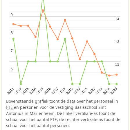
9
9
14
14
8
8
13
13
7
7
12
12
6
6
2013
2018
2023
2015
2020
2025
2012
2017
2022
2014
2019
2024
2011
2016
2021
Bovenstaande grafiek toont de data over het personeel in
FTE
en personen voor de vestiging Basisschool Sint
Antonius in Mariënheem. De linker vertikale-as toont de
schaal voor het aantal FTE, de rechter vertikale-as toont de
schaal voor het aantal personen.