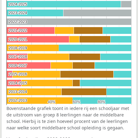
2024-2025
2024-2025
2023-2024
2023-2024
2022-2023
2022-2023
2021-2022
2021-2022
2020-2021
2020-2021
2018-2019
2018-2019
2017-2018
2017-2018
2016-2017
2016-2017
2015-2016
2015-2016
2014-2015
2014-2015
2013-2014
2013-2014
2012-2013
2012-2013
40%
40%
60%
60%
80%
80%
Bovenstaande grafiek toont in iedere rij een schooljaar met
de uitstroom van groep 8 leerlingen naar de middelbare
school. Hierbij is te zien hoeveel procent van de leerlingen
naar welke soort middelbare school opleiding is gegaan.