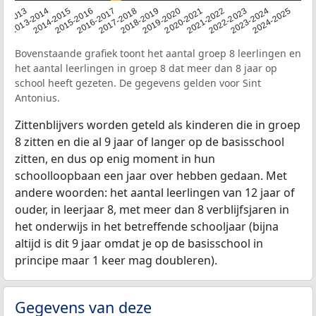
2014-2015
2013-2014
2020-2021
12-2013
2019-2020
2018-2019
2017-2018
2024-2025
2016-2017
2023-2024
2022-2023
2015-2016
2021-2022
Bovenstaande grafiek toont het aantal groep 8 leerlingen en
het aantal leerlingen in groep 8 dat meer dan 8 jaar op
school heeft gezeten. De gegevens gelden voor Sint
Antonius.
Zittenblijvers worden geteld als kinderen die in groep
8 zitten en die al 9 jaar of langer op de basisschool
zitten, en dus op enig moment in hun
schoolloopbaan een jaar over hebben gedaan. Met
andere woorden: het aantal leerlingen van 12 jaar of
ouder, in leerjaar 8, met meer dan 8 verblijfsjaren in
het onderwijs in het betreffende schooljaar (bijna
altijd is dit 9 jaar omdat je op de basisschool in
principe maar 1 keer mag doubleren).
Gegevens van deze