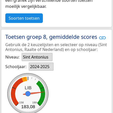
een grafiek zijn verschillende soorten toetsen
moeilijk vergelijkbaar.
Soorten toetsen
Toetsen groep 8, gemiddelde scores
Gebruik de 2 keuzelijsten en selecteer op niveau (Sint
Antonius, Raalte of Nederland) en op schooljaar:
Niveau:
Sint Antonius
Schooljaar:
2024-2025
LIB
158
189
183,08