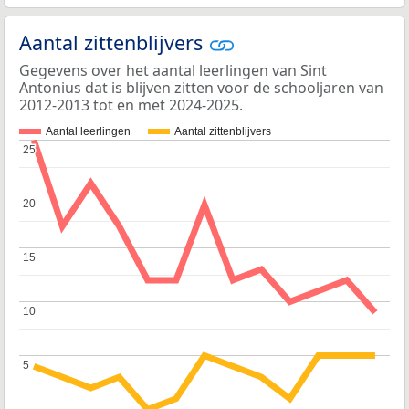
Aantal zittenblijvers
Gegevens over het aantal leerlingen van Sint
Antonius dat is blijven zitten voor de schooljaren van
2012-2013 tot en met 2024-2025.
Aantal leerlingen
Aantal zittenblijvers
25
25
20
20
15
15
10
10
5
5