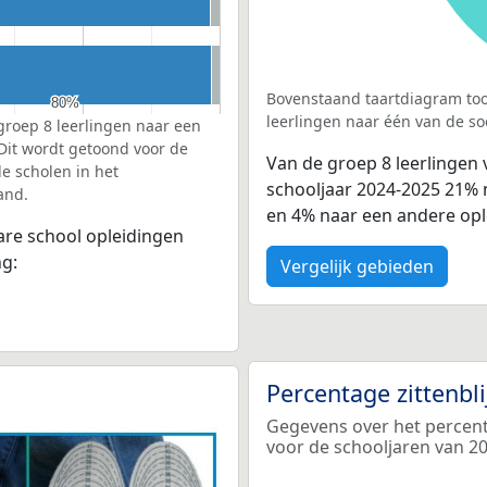
Bovenstaand taartdiagram too
80%
80%
leerlingen naar één van de so
groep 8 leerlingen naar een
 Dit wordt getoond voor de
Van de groep 8 leerlingen
e scholen in het
schooljaar 2024-2025 21%
and.
en 4% naar een andere opl
bare school opleidingen
ng:
Vergelijk gebieden
Percentage zittenbl
Gegevens over het percenta
voor de schooljaren van 2