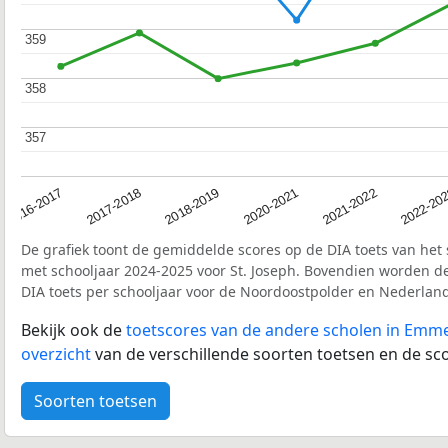
359
359
358
358
357
357
2016-2017
2017-2018
2018-2019
2020-2021
2021-2022
2022-20
De grafiek toont de gemiddelde scores op de DIA toets van het 
met schooljaar 2024-2025 voor St. Joseph. Bovendien worden d
DIA toets per schooljaar voor de Noordoostpolder en Nederlan
Bekijk ook de
toetscores van de andere scholen in Emm
overzicht
van de verschillende soorten toetsen en de sco
Soorten toetsen