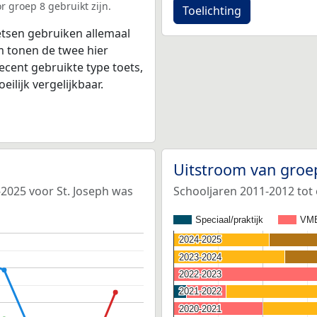
r groep 8 gebruikt zijn.
Toelichting
tsen gebruiken allemaal
 tonen de twee hier
ecent gebruikte type toets,
ilijk vergelijkbaar.
Uitstroom van groe
-2025 voor St. Joseph was
Schooljaren 2011-2012 tot 
Speciaal/praktijk
VM
2024-2025
2024-2025
2023-2024
2023-2024
2022-2023
2022-2023
2021-2022
2021-2022
2020-2021
2020-2021