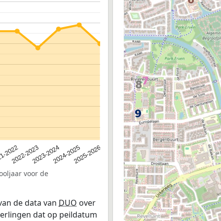
2023-2024
2022-2023
2025-2026
1-2022
2024-2025
ooljaar voor de
 van de data van
DUO
over
leerlingen dat op peildatum