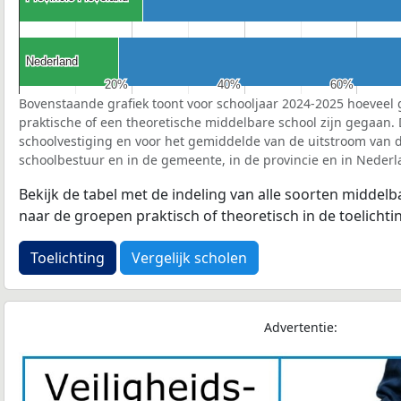
Nederland
Nederland
20%
20%
40%
40%
60%
60%
Bovenstaande grafiek toont voor schooljaar 2024-2025 hoeveel 
praktische of een theoretische middelbare school zijn gegaan.
schoolvestiging en voor het gemiddelde van de uitstroom van d
schoolbestuur en in de gemeente, in de provincie en in Nederl
Bekijk de tabel met de indeling van alle soorten middel
naar de groepen praktisch of theoretisch in de toelichti
Toelichting
Vergelijk scholen
Advertentie: