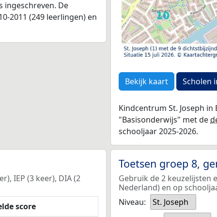
as ingeschreven. De
0-2011 (249 leerlingen) en
Bekijk kaart
Scholen i
Kindcentrum St. Joseph in
"Basisonderwijs" met de
d
schooljaar 2025-2026.
Toetsen groep 8, g
), IEP (3 keer), DIA (2
Gebruik de 2 keuzelijsten 
Nederland) en op schoolja
Niveau:
St. Joseph
lde score