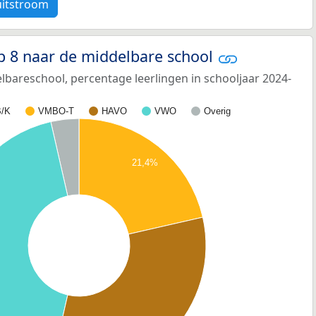
uitstroom
p 8 naar de middelbare school
bareschool, percentage leerlingen in schooljaar 2024-
/K
VMBO-T
HAVO
VWO
Overig
21,4%