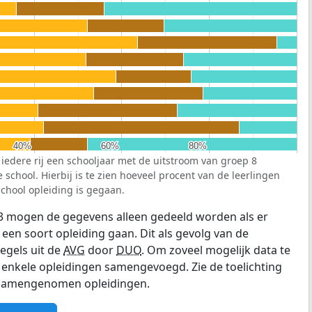
40%
40%
60%
60%
80%
80%
 iedere rij een schooljaar met de uitstroom van groep 8
school. Hierbij is te zien hoeveel procent van de leerlingen
chool opleiding is gegaan.
3 mogen de gegevens alleen gedeeld worden als er
 een soort opleiding gaan. Dit als gevolg van de
egels uit de
AVG
door
DUO
. Om zoveel mogelijk data te
enkele opleidingen samengevoegd. Zie de toelichting
e samengenomen opleidingen.