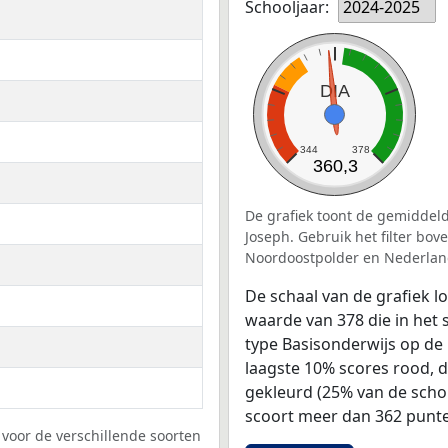
Schooljaar:
2024-2025
DIA
344
378
360,3
De grafiek toont de gemiddeld
Joseph. Gebruik het filter bo
Noordoostpolder en Nederlan
De schaal van de grafiek 
waarde van 378 die in het 
type Basisonderwijs op de 
laagste 10% scores rood, 
gekleurd (25% van de scho
scoort meer dan 362 punte
voor de verschillende soorten