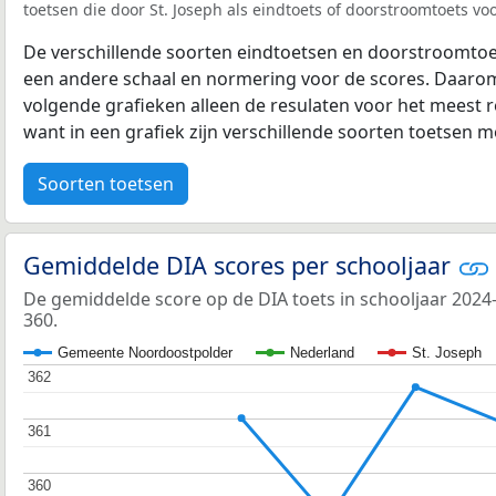
toetsen die door St. Joseph als eindtoets of doorstroomtoets voo
De verschillende soorten eindtoetsen en doorstroomtoe
een andere schaal en normering voor de scores. Daarom
volgende grafieken alleen de resulaten voor het meest r
want in een grafiek zijn verschillende soorten toetsen moe
Soorten toetsen
Gemiddelde DIA scores per schooljaar
De gemiddelde score op de DIA toets in schooljaar 2024
360.
Gemeente Noordoostpolder
Nederland
St. Joseph
362
362
361
361
360
360