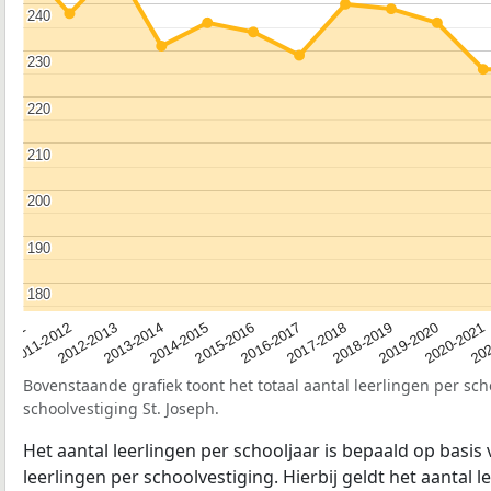
240
240
230
230
220
220
210
210
200
200
190
190
180
180
2012-2013
2019-2020
2015-2016
2011-2012
2018-2019
2014-2015
2011
202
2017-2018
2013-2014
2020-2021
2016-2017
Bovenstaande grafiek toont het totaal aantal leerlingen per sch
schoolvestiging St. Joseph.
Het aantal leerlingen per schooljaar is bepaald op basis
leerlingen per schoolvestiging. Hierbij geldt het aantal 