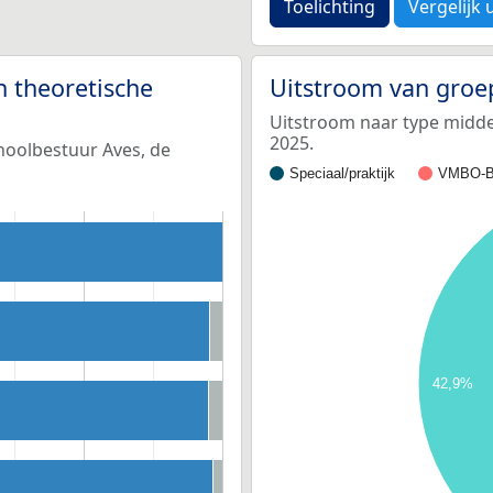
Toelichting
Vergelijk 
n theoretische
Uitstroom van groe
Uitstroom naar type middel
2025.
choolbestuur Aves, de
Speciaal/praktijk
VMBO-B
42,9%