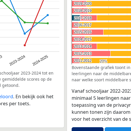
2019-2020
2019-2020
2018-2019
2018-2019
2017-2018
2017-2018
2016-2017
2016-2017
2015-2016
2015-2016
2014-2015
2014-2015
2013-2014
2013-2014
2012-2013
2012-2013
23
2023-2024
2024-2025
2011-2012
2011-2012
20%
20%
Bovenstaande grafiek toont in
schooljaar 2023-2024 tot en
leerlingen naar de middelbare 
e gemiddelde scores op de
naar welke soort middelbare s
d getoond.
Vanaf schooljaar 2022-202
eloord
. En bekijk ook het
minimaal 5 leerlingen naar
res per toets.
toepassing van de privacyr
kunnen tonen zijn daarom 
voor het overzicht van d