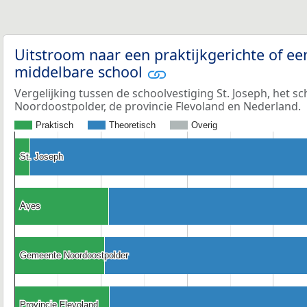
Uitstroom naar een praktijkgerichte of ee
middelbare school
Vergelijking tussen de schoolvestiging St. Joseph, het s
Noordoostpolder, de provincie Flevoland en Nederland.
Praktisch
Theoretisch
Overig
St. Joseph
St. Joseph
Aves
Aves
Gemeente Noordoostpolder
Gemeente Noordoostpolder
Provincie Flevoland
Provincie Flevoland