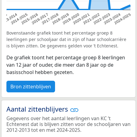
2013
2013-2014
2014-2015
2015-2016
2016-2017
2017-2018
2018-2019
2019-2020
2020-2021
2021-2022
2022-2023
2023-2024
2024-2025
Bovenstaande grafiek toont het percentage groep 8
leerlingen per schooljaar dat in zijn of haar schoolcarrière
is blijven zitten. De gegevens gelden voor ’t Echtenest.
De grafiek toont het percentage groep 8 leerlingen
van 12 jaar of ouder, die meer dan 8 jaar op de
basisschool hebben gezeten.
Bron zittenblijven
Aantal zittenblijvers
Gegevens over het aantal leerlingen van KC ’t
Echtenest dat is blijven zitten voor de schooljaren van
2012-2013 tot en met 2024-2025.