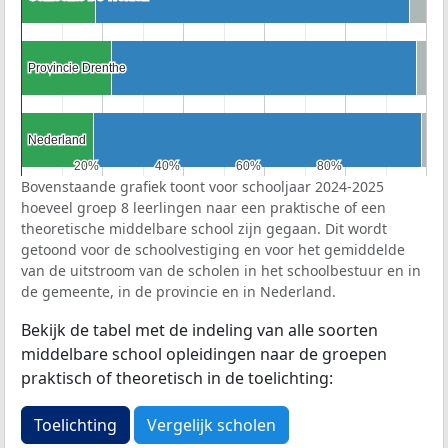
Provincie Drenthe
Provincie Drenthe
Nederland
Nederland
20%
20%
40%
40%
60%
60%
80%
80%
Bovenstaande grafiek toont voor schooljaar 2024-2025
hoeveel groep 8 leerlingen naar een praktische of een
theoretische middelbare school zijn gegaan. Dit wordt
getoond voor de schoolvestiging en voor het gemiddelde
van de uitstroom van de scholen in het schoolbestuur en in
de gemeente, in de provincie en in Nederland.
Bekijk de tabel met de indeling van alle soorten
middelbare school opleidingen naar de groepen
praktisch of theoretisch in de toelichting:
Toelichting
Vergelijk scholen