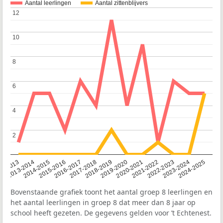
Aantal leerlingen
Aantal zittenblijvers
12
12
10
10
8
8
6
6
4
4
2
2
2014-2015
2013-2014
2020-2021
12-2013
2019-2020
2018-2019
2017-2018
2024-2025
2016-2017
2023-2024
2022-2023
2015-2016
2021-2022
Bovenstaande grafiek toont het aantal groep 8 leerlingen en
het aantal leerlingen in groep 8 dat meer dan 8 jaar op
school heeft gezeten. De gegevens gelden voor ’t Echtenest.