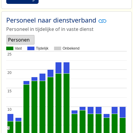
Personeel naar dienstverband
Personeel in tijdelijke of in vaste dienst
Personen
Vast
Tijdelijk
Onbekend
25
25
20
20
15
15
10
10
5
5