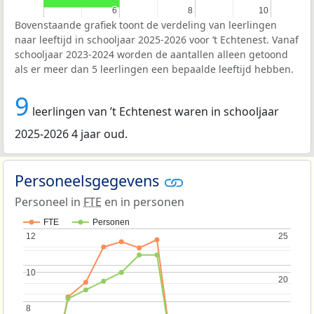
6
6
8
8
10
10
Bovenstaande grafiek toont de verdeling van leerlingen
naar leeftijd in schooljaar 2025-2026 voor ’t Echtenest. Vanaf
schooljaar 2023-2024 worden de aantallen alleen getoond
als er meer dan 5 leerlingen een bepaalde leeftijd hebben.
9
leerlingen van ’t Echtenest waren in schooljaar
2025-2026 4 jaar oud.
Personeelsgegevens
Personeel in
FTE
en in personen
FTE
Personen
12
12
25
25
10
10
20
20
8
8