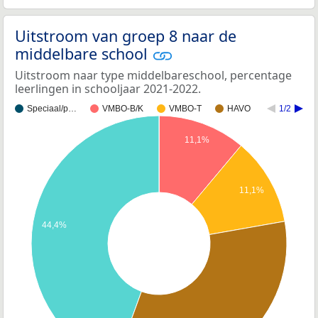
Uitstroom van groep 8 naar de
middelbare school
Uitstroom naar type middelbareschool, percentage
leerlingen in schooljaar 2021-2022.
Speciaal/p…
VMBO-B/K
VMBO-T
HAVO
1/2
11,1%
11,1%
44,4%