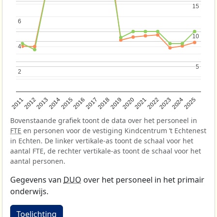
15
15
6
6
10
10
4
4
5
5
2
2
2013
2018
2023
2015
2020
2025
2012
2017
2022
2014
2019
2024
2011
2016
2021
Bovenstaande grafiek toont de data over het personeel in
FTE
en personen voor de vestiging Kindcentrum ’t Echtenest
in Echten. De linker vertikale-as toont de schaal voor het
aantal FTE, de rechter vertikale-as toont de schaal voor het
aantal personen.
Gegevens van
DUO
over het personeel in het primair
onderwijs.
Toelichting