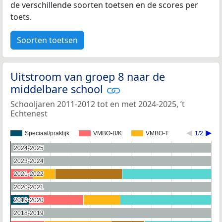
de verschillende soorten toetsen en de scores per
toets.
Soorten toetsen
Uitstroom van groep 8 naar de
middelbare school
Schooljaren 2011-2012 tot en met 2024-2025, ’t
Echtenest
Speciaal/praktijk
VMBO-B/K
VMBO-T
1/2
2024-2025
2024-2025
2023-2024
2023-2024
2021-2022
2021-2022
2020-2021
2020-2021
2019-2020
2019-2020
2018-2019
2018-2019