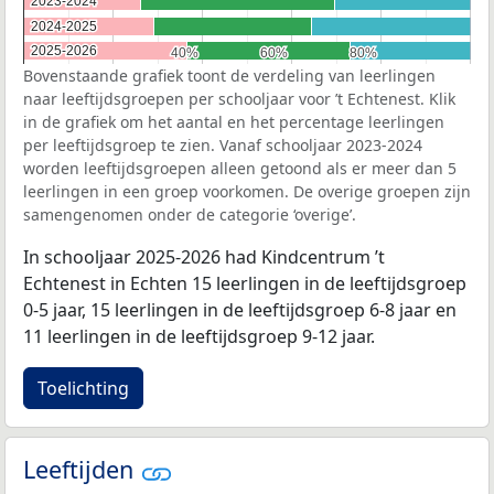
2023-2024
2023-2024
2024-2025
2024-2025
2025-2026
2025-2026
40%
40%
60%
60%
80%
80%
Bovenstaande grafiek toont de verdeling van leerlingen
naar leeftijdsgroepen per schooljaar voor ’t Echtenest. Klik
in de grafiek om het aantal en het percentage leerlingen
per leeftijdsgroep te zien. Vanaf schooljaar 2023-2024
worden leeftijdsgroepen alleen getoond als er meer dan 5
leerlingen in een groep voorkomen. De overige groepen zijn
samengenomen onder de categorie ‘overige’.
In schooljaar 2025-2026 had Kindcentrum ’t
Echtenest in Echten 15 leerlingen in de leeftijdsgroep
0-5 jaar, 15 leerlingen in de leeftijdsgroep 6-8 jaar en
11 leerlingen in de leeftijdsgroep 9-12 jaar.
Toelichting
Leeftijden