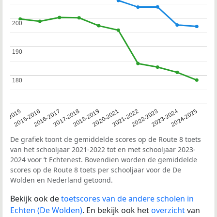
200
200
190
190
180
180
14-2015
2015-2016
2016-2017
2017-2018
2018-2019
2020-2021
2021-2022
2022-2023
2023-2024
2024-2025
De grafiek toont de gemiddelde scores op de Route 8 toets
van het schooljaar 2021-2022 tot en met schooljaar 2023-
2024 voor ’t Echtenest. Bovendien worden de gemiddelde
scores op de Route 8 toets per schooljaar voor de De
Wolden en Nederland getoond.
Bekijk ook de
toetscores van de andere scholen in
Echten (De Wolden)
. En bekijk ook het
overzicht
van