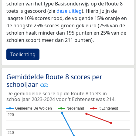
scholen van het type Basisonderwijs op de Route 8
toets is gescoord (zie
deze uitleg
). Hierbij zijn de
laagste 10% scores rood, de volgende 15% oranje en
de hoogste 25% scores groen gekleurd (25% van de
scholen haalt minder dan 195 punten en 25% van de
scholen scoort meer dan 211 punten).
Toelichting
Gemiddelde Route 8 scores per
schooljaar
De gemiddelde score op de Route 8 toets in
schooljaar 2023-2024 voor ’t Echtenest was 214.
Gemeente De Wolden
Nederland
’t Echtenest
220
220
210
210