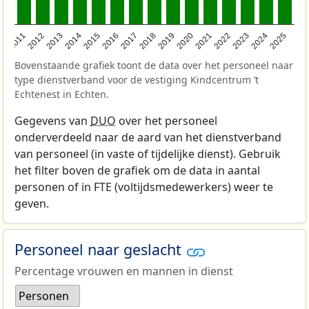
2011
2012
2013
2014
2015
2016
2017
2018
2019
2020
2021
2022
2023
2024
2025
Bovenstaande grafiek toont de data over het personeel naar
type dienstverband voor de vestiging Kindcentrum ’t
Echtenest in Echten.
Gegevens van
DUO
over het personeel
onderverdeeld naar de aard van het dienstverband
van personeel (in vaste of tijdelijke dienst). Gebruik
het filter boven de grafiek om de data in aantal
personen of in FTE (voltijdsmedewerkers) weer te
geven.
Personeel naar geslacht
Percentage vrouwen en mannen in dienst
Personen