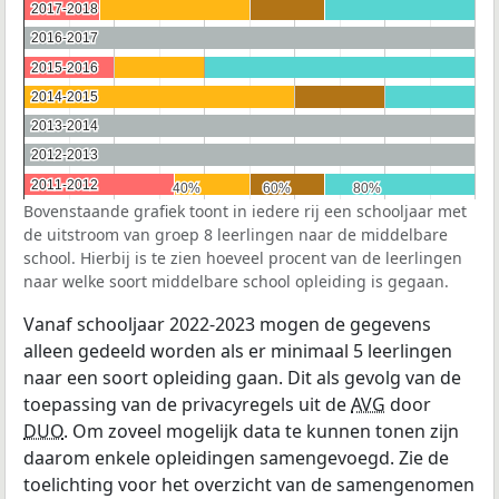
2017-2018
2017-2018
2016-2017
2016-2017
2015-2016
2015-2016
2014-2015
2014-2015
2013-2014
2013-2014
2012-2013
2012-2013
2011-2012
2011-2012
40%
40%
60%
60%
80%
80%
Bovenstaande grafiek toont in iedere rij een schooljaar met
de uitstroom van groep 8 leerlingen naar de middelbare
school. Hierbij is te zien hoeveel procent van de leerlingen
naar welke soort middelbare school opleiding is gegaan.
Vanaf schooljaar 2022-2023 mogen de gegevens
alleen gedeeld worden als er minimaal 5 leerlingen
naar een soort opleiding gaan. Dit als gevolg van de
toepassing van de privacyregels uit de
AVG
door
DUO
. Om zoveel mogelijk data te kunnen tonen zijn
daarom enkele opleidingen samengevoegd. Zie de
toelichting voor het overzicht van de samengenomen