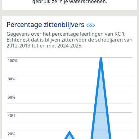
gebruik ze in je waterschoenen.
Percentage zittenblijvers
Gegevens over het percentage leerlingen van KC ’t
Echtenest dat is blijven zitten voor de schooljaren van
2012-2013 tot en met 2024-2025.
100%
100%
80%
80%
60%
60%
40%
40%
20%
20%