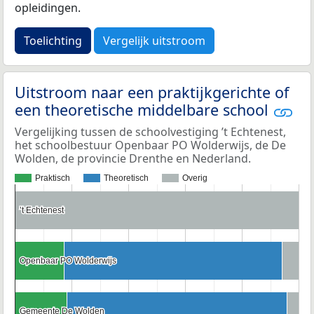
opleidingen.
Toelichting
Vergelijk uitstroom
Uitstroom naar een praktijkgerichte of
een theoretische middelbare school
Vergelijking tussen de schoolvestiging ’t Echtenest,
het schoolbestuur Openbaar PO Wolderwijs, de De
Wolden, de provincie Drenthe en Nederland.
Praktisch
Theoretisch
Overig
’t Echtenest
’t Echtenest
Openbaar PO Wolderwijs
Openbaar PO Wolderwijs
Gemeente De Wolden
Gemeente De Wolden