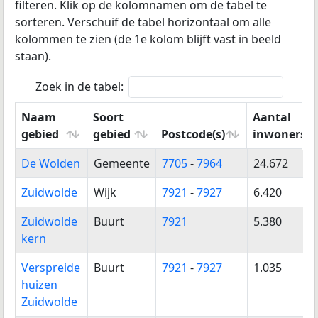
filteren. Klik op de kolomnamen om de tabel te
sorteren.
Verschuif de tabel horizontaal om alle
kolommen te zien (de 1e kolom blijft vast in beeld
staan).
Zoek in de tabel:
Naam
Soort
Aantal
gebied
gebied
Postcode(s)
inwoners
Naam
Soort
Postcode(s)
Aantal
De Wolden
Gemeente
7705
-
7964
24.672
gebied
gebied
inwoners
Zuidwolde
Wijk
7921
-
7927
6.420
Zuidwolde
Buurt
7921
5.380
kern
Verspreide
Buurt
7921
-
7927
1.035
huizen
Zuidwolde