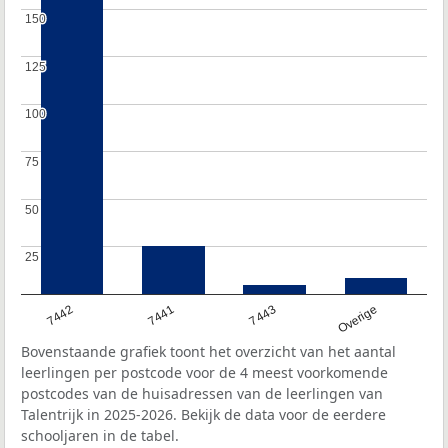
150
150
125
125
100
100
75
75
50
50
25
25
7442
7441
7443
Overige
Bovenstaande grafiek toont het overzicht van het aantal
leerlingen per postcode voor de 4 meest voorkomende
postcodes van de huisadressen van de leerlingen van
Talentrijk in 2025-2026. Bekijk de data voor de eerdere
schooljaren in de tabel.