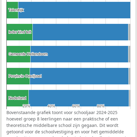
Talentrijk
Talentrijk
Ieder kind telt
Ieder kind telt
Gemeente Hellendoorn
Gemeente Hellendoorn
Provincie Overijssel
Provincie Overijssel
Nederland
Nederland
20%
20%
40%
40%
60%
60%
80%
80%
Bovenstaande grafiek toont voor schooljaar 2024-2025
hoeveel groep 8 leerlingen naar een praktische of een
theoretische middelbare school zijn gegaan. Dit wordt
getoond voor de schoolvestiging en voor het gemiddelde