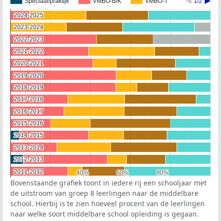
Speciaal/praktijk
VMBO-B/K
VMBO-T
1/2
2024-2025
2024-2025
2023-2024
2023-2024
2022-2023
2022-2023
2021-2022
2021-2022
2020-2021
2020-2021
2019-2020
2019-2020
2018-2019
2018-2019
2017-2018
2017-2018
2016-2017
2016-2017
2015-2016
2015-2016
2014-2015
2014-2015
2013-2014
2013-2014
2012-2013
2012-2013
2011-2012
2011-2012
40%
40%
60%
60%
80%
80%
Bovenstaande grafiek toont in iedere rij een schooljaar met
de uitstroom van groep 8 leerlingen naar de middelbare
school. Hierbij is te zien hoeveel procent van de leerlingen
naar welke soort middelbare school opleiding is gegaan.