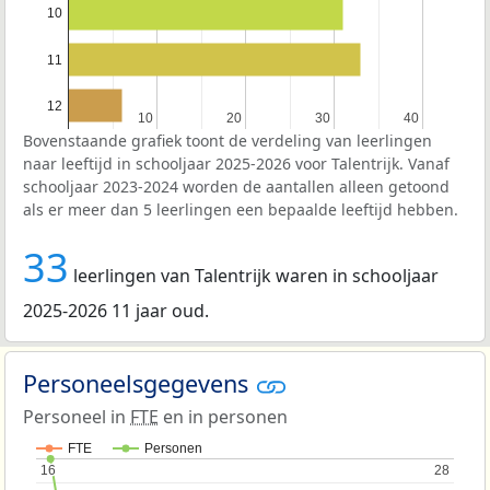
10
11
12
10
10
20
20
30
30
40
40
Bovenstaande grafiek toont de verdeling van leerlingen
naar leeftijd in schooljaar 2025-2026 voor Talentrijk. Vanaf
schooljaar 2023-2024 worden de aantallen alleen getoond
als er meer dan 5 leerlingen een bepaalde leeftijd hebben.
33
leerlingen van Talentrijk waren in schooljaar
2025-2026 11 jaar oud.
Personeelsgegevens
Personeel in
FTE
en in personen
FTE
Personen
16
16
28
28