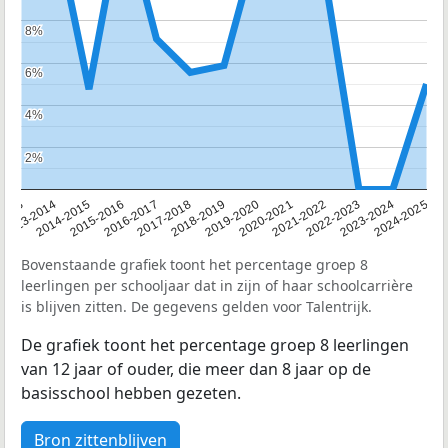
8%
8%
6%
6%
4%
4%
2%
2%
2013
2013-2014
2014-2015
2015-2016
2016-2017
2017-2018
2018-2019
2019-2020
2020-2021
2021-2022
2022-2023
2023-2024
2024-2025
Bovenstaande grafiek toont het percentage groep 8
leerlingen per schooljaar dat in zijn of haar schoolcarrière
is blijven zitten. De gegevens gelden voor Talentrijk.
De grafiek toont het percentage groep 8 leerlingen
van 12 jaar of ouder, die meer dan 8 jaar op de
basisschool hebben gezeten.
Bron zittenblijven