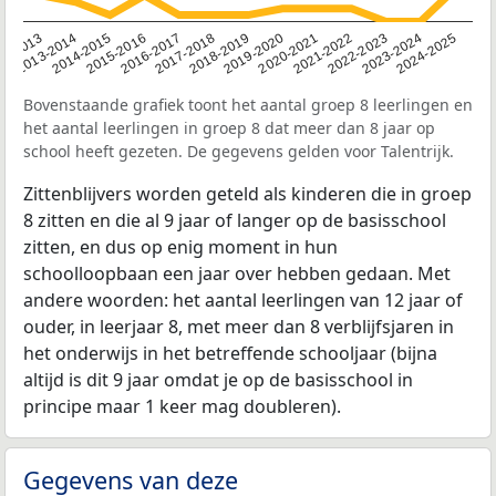
2014-2015
2013-2014
2020-2021
12-2013
2019-2020
2018-2019
2017-2018
2024-2025
2016-2017
2023-2024
2022-2023
2015-2016
2021-2022
Bovenstaande grafiek toont het aantal groep 8 leerlingen en
het aantal leerlingen in groep 8 dat meer dan 8 jaar op
school heeft gezeten. De gegevens gelden voor Talentrijk.
Zittenblijvers worden geteld als kinderen die in groep
8 zitten en die al 9 jaar of langer op de basisschool
zitten, en dus op enig moment in hun
schoolloopbaan een jaar over hebben gedaan. Met
andere woorden: het aantal leerlingen van 12 jaar of
ouder, in leerjaar 8, met meer dan 8 verblijfsjaren in
het onderwijs in het betreffende schooljaar (bijna
altijd is dit 9 jaar omdat je op de basisschool in
principe maar 1 keer mag doubleren).
Gegevens van deze