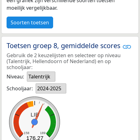
een grafiek zijn verschillende soorten toetsen
moeilijk vergelijkbaar.
Soorten toetsen
Toetsen groep 8, gemiddelde scores
Gebruik de 2 keuzelijsten en selecteer op niveau
(Talentrijk, Hellendoorn of Nederland) en op
schooljaar:
Niveau:
Talentrijk
Schooljaar:
2024-2025
LIB
158
189
176,27