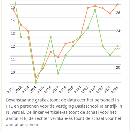
15
15
26
26
14
14
24
24
13
13
12
12
22
22
11
11
20
20
10
10
2013
2018
2023
2015
2020
2025
2012
2017
2022
2014
2019
2024
2011
2016
2021
Bovenstaande grafiek toont de data over het personeel in
FTE
en personen voor de vestiging Basisschool Talentrijk in
Nijverdal. De linker vertikale-as toont de schaal voor het
aantal FTE, de rechter vertikale-as toont de schaal voor het
aantal personen.