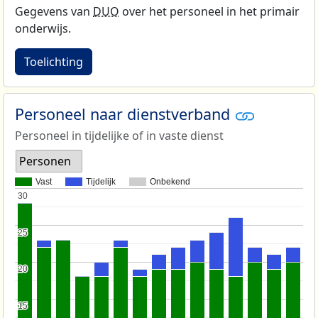
Gegevens van
DUO
over het personeel in het primair
onderwijs.
Toelichting
Personeel naar dienstverband
Personeel in tijdelijke of in vaste dienst
Personen
Vast
Tijdelijk
Onbekend
30
30
25
25
20
20
15
15