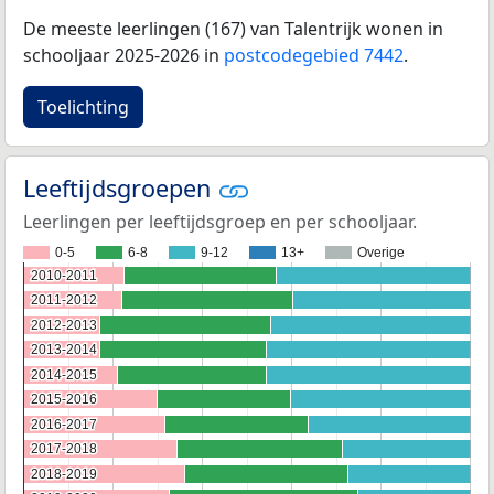
De meeste leerlingen (167) van Talentrijk wonen in
schooljaar 2025-2026 in
postcodegebied 7442
.
Toelichting
Leeftijdsgroepen
Leerlingen per leeftijdsgroep en per schooljaar.
0-5
6-8
9-12
13+
Overige
2010-2011
2010-2011
2011-2012
2011-2012
2012-2013
2012-2013
2013-2014
2013-2014
2014-2015
2014-2015
2015-2016
2015-2016
2016-2017
2016-2017
2017-2018
2017-2018
2018-2019
2018-2019