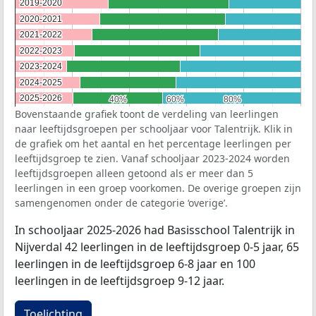
2019-2020
2019-2020
2020-2021
2020-2021
2021-2022
2021-2022
2022-2023
2022-2023
2023-2024
2023-2024
2024-2025
2024-2025
2025-2026
2025-2026
40%
40%
60%
60%
80%
80%
Bovenstaande grafiek toont de verdeling van leerlingen
naar leeftijdsgroepen per schooljaar voor Talentrijk. Klik in
de grafiek om het aantal en het percentage leerlingen per
leeftijdsgroep te zien. Vanaf schooljaar 2023-2024 worden
leeftijdsgroepen alleen getoond als er meer dan 5
leerlingen in een groep voorkomen. De overige groepen zijn
samengenomen onder de categorie ‘overige’.
In schooljaar 2025-2026 had Basisschool Talentrijk in
Nijverdal 42 leerlingen in de leeftijdsgroep 0-5 jaar, 65
leerlingen in de leeftijdsgroep 6-8 jaar en 100
leerlingen in de leeftijdsgroep 9-12 jaar.
Toelichting