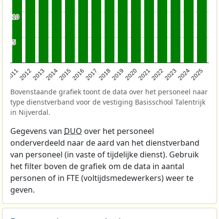
10
10
5
5
2011
2012
2013
2014
2015
2016
2017
2018
2019
2020
2021
2022
2023
2024
2025
Bovenstaande grafiek toont de data over het personeel naar
type dienstverband voor de vestiging Basisschool Talentrijk
in Nijverdal.
Gegevens van
DUO
over het personeel
onderverdeeld naar de aard van het dienstverband
van personeel (in vaste of tijdelijke dienst). Gebruik
het filter boven de grafiek om de data in aantal
personen of in FTE (voltijdsmedewerkers) weer te
geven.