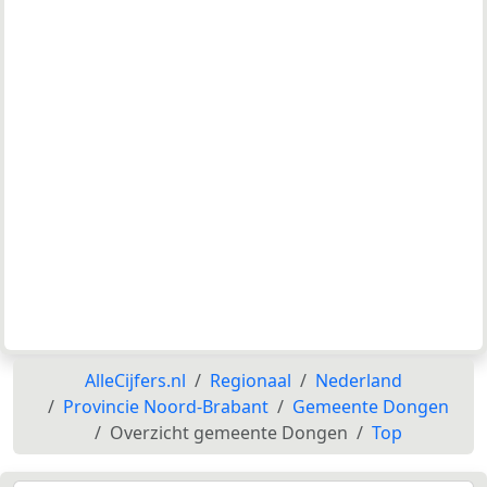
AlleCijfers.nl
Regionaal
Nederland
Provincie Noord-Brabant
Gemeente Dongen
Overzicht gemeente Dongen
Top