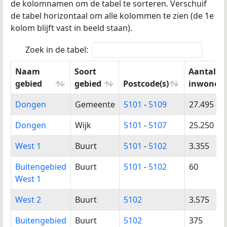
de kolomnamen om de tabel te sorteren.
Verschuif
de tabel horizontaal om alle kolommen te zien (de 1e
kolom blijft vast in beeld staan).
Zoek in de tabel:
Naam
Soort
Aantal
gebied
gebied
Postcode(s)
inwoners
Naam
Soort
Postcode(s)
Aantal
Dongen
Gemeente
5101
-
5109
27.495
gebied
gebied
inwoners
Dongen
Wijk
5101
-
5107
25.250
West 1
Buurt
5101
-
5102
3.355
Buitengebied
Buurt
5101
-
5102
60
West 1
West 2
Buurt
5102
3.575
Buitengebied
Buurt
5102
375