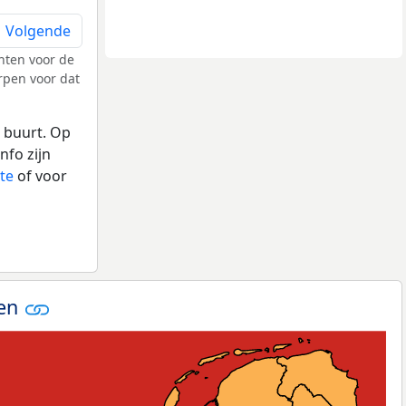
Volgende
hten voor de
rpen voor dat
 buurt. Op
nfo zijn
te
of voor
ken