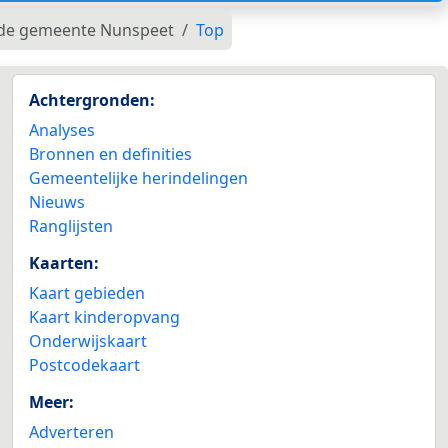
n de gemeente Nunspeet
Top
Achtergronden:
Analyses
Bronnen en definities
Gemeentelijke herindelingen
Nieuws
Ranglijsten
Kaarten:
Kaart gebieden
Kaart kinderopvang
Onderwijskaart
Postcodekaart
Meer:
Adverteren