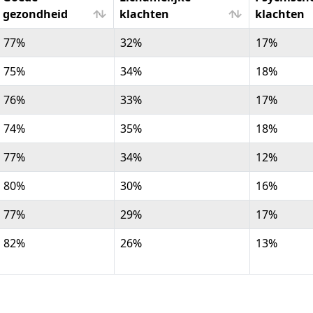
gezondheid
klachten
klachten
Goede
Lichamelijke
Psychisch
77%
32%
17%
gezondheid
klachten
klachten
75%
34%
18%
76%
33%
17%
74%
35%
18%
77%
34%
12%
80%
30%
16%
77%
29%
17%
82%
26%
13%