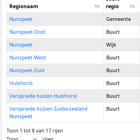
Regionaam
regio
Regionaam
Soort
Nunspeet
Gemeente
regio
Nunspeet-Oost
Buurt
Nunspeet
Wijk
Nunspeet-West
Buurt
Nunspeet-Zuid
Buurt
Hulshorst
Buurt
Verspreide huizen Hulshorst
Buurt
Verspreide huizen Zuiderzeeland
Buurt
Nunspeet
Toon 1 tot 8 van 17 rijen
Toon
rijen