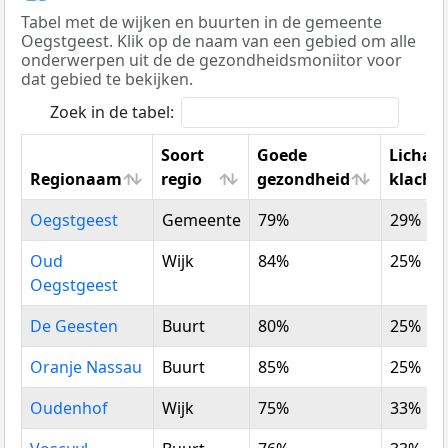
Tabel met de wijken en buurten in de gemeente
Oegstgeest. Klik op de naam van een gebied om alle
onderwerpen uit de de gezondheidsmoniitor voor
dat gebied te bekijken.
Zoek in de tabel:
Soort
Goede
Licham
Regionaam
regio
gezondheid
klacht
Regionaam
Soort
Goede
Licham
Oegstgeest
Gemeente
79%
29%
regio
gezondheid
klacht
Oud
Wijk
84%
25%
Oegstgeest
De Geesten
Buurt
80%
25%
Oranje Nassau
Buurt
85%
25%
Oudenhof
Wijk
75%
33%