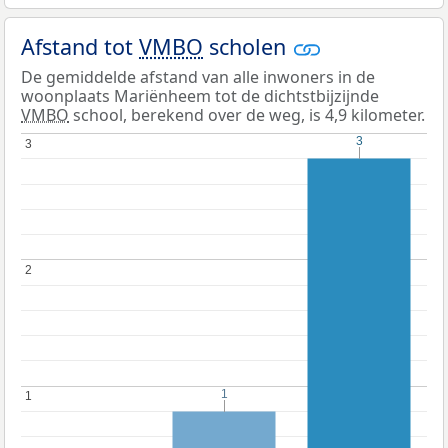
Afstand tot
VMBO
scholen
De gemiddelde afstand van alle inwoners in de
woonplaats Mariënheem tot de dichtstbijzijnde
VMBO
school, berekend over de weg, is 4,9 kilometer.
3
3
3
3
2
2
1
1
1
1