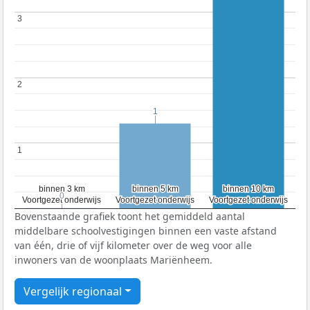
3
3
2
2
1
1
1
1
binnen 3 km
binnen 3 km
binnen 5 km
binnen 5 km
binnen 10 km
binnen 10 km
0
0
Voortgezet onderwijs
Voortgezet onderwijs
Voortgezet onderwijs
Voortgezet onderwijs
Voortgezet onderwijs
Voortgezet onderwijs
Bovenstaande grafiek toont het gemiddeld aantal
middelbare schoolvestigingen binnen een vaste afstand
van één, drie of vijf kilometer over de weg voor alle
inwoners van de woonplaats Mariënheem.
Vergelijk regionaal