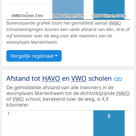
0
0
VMBO binnen 3 km
VMBO binnen 3 km
VMBO binnen 5 km
VMBO binnen 5 km
VMBO binnen 10 km
VMBO binnen 10 km
Bovenstaande grafiek toont het gemiddeld aantal
VMBO
schoolvestigingen binnen een vaste afstand van één, drie of
vijf kilometer over de weg voor alle inwoners van de
woonplaats Mariënheem.
Vergelijk regionaal
Afstand tot
HAVO
en
VWO
scholen
De gemiddelde afstand van alle inwoners in de
woonplaats Mariënheem tot de dichtstbijzijnde
HAVO
of
VWO
school, berekend over de weg, is 4,9
kilometer.
1
1
1
1