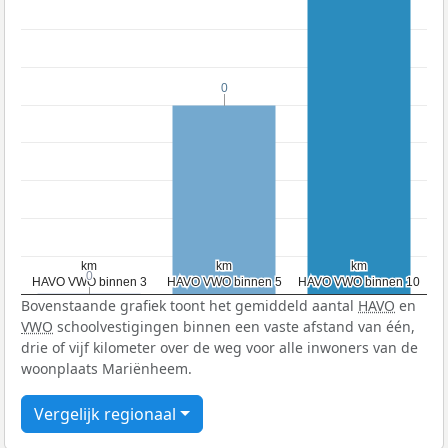
0
0
km
km
km
km
km
km
0
0
HAVO VWO binnen 3
HAVO VWO binnen 3
HAVO VWO binnen 5
HAVO VWO binnen 5
HAVO VWO binnen 10
HAVO VWO binnen 10
Bovenstaande grafiek toont het gemiddeld aantal
HAVO
en
VWO
schoolvestigingen binnen een vaste afstand van één,
drie of vijf kilometer over de weg voor alle inwoners van de
woonplaats Mariënheem.
Vergelijk regionaal