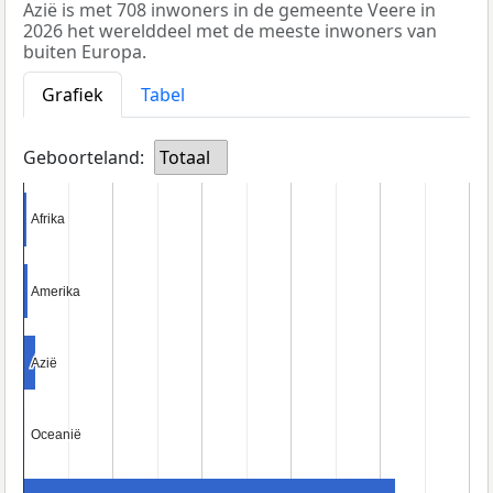
Azië is met 708 inwoners in de gemeente Veere in
2026 het werelddeel met de meeste inwoners van
buiten Europa.
Grafiek
Tabel
Geboorteland:
Totaal
Afrika
Afrika
Amerika
Amerika
Azië
Azië
Oceanië
Oceanië