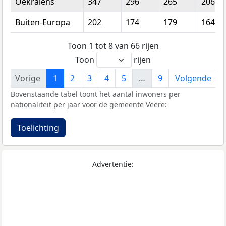
Oekraïens
347
296
265
206
Buiten-Europa
202
174
179
164
Toon 1 tot 8 van 66 rijen
Toon
rijen
Vorige
1
2
3
4
5
…
9
Volgende
Bovenstaande tabel toont het aantal inwoners per
nationaliteit per jaar voor de gemeente Veere:
Toelichting
Advertentie: