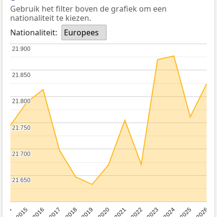
Gebruik het filter boven de grafiek om een
nationaliteit te kiezen.
Nationaliteit:
Europees
21.900
21.900
21.850
21.850
21.800
21.800
21.750
21.750
21.700
21.700
21.650
21.650
2014
2015
2016
2017
2018
2019
2020
2021
2022
2023
2024
2025
2026