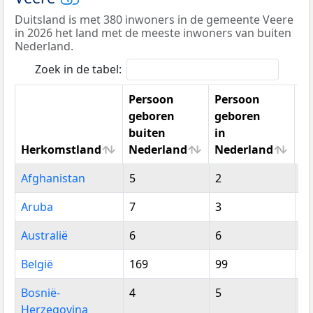
Duitsland is met 380 inwoners in de gemeente Veere
in 2026 het land met de meeste inwoners van buiten
Nederland.
Zoek in de tabel:
Persoon
Persoon
geboren
geboren
buiten
in
Herkomstland
Nederland
Nederland
To
Herkomstland
Persoon
Persoon
To
Afghanistan
5
2
7
geboren
geboren
buiten
in
Aruba
7
3
1
Nederland
Nederland
Australië
6
6
1
België
169
99
2
Bosnië-
4
5
9
Herzegovina