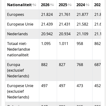
Nationaliteit
2026
2025
2024
2023
Nationaliteit
2026
2025
2024
2023
Europees
21.824
21.761
21.877
21.870
Europese Unie
21.439
21.431
21.582
21.635
Nederlands
20.942
20.934
21.109
21.183
Totaal niet-
1.095
1.011
958
862
Nederlandse
nationaliteit
Europa
882
827
768
687
(exclusief
Nederlands)
Europese Unie
497
497
473
452
(exclusief
Nederlands)