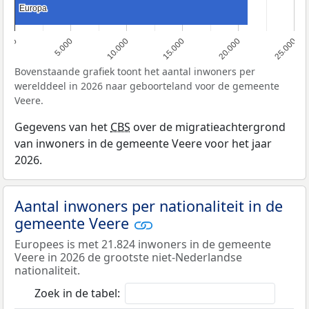
Europa
Europa
0
5.000
10.000
15.000
20.000
25.000
Bovenstaande grafiek toont het aantal inwoners per
werelddeel in 2026 naar geboorteland voor de gemeente
Veere.
Gegevens van het
CBS
over de migratieachtergrond
van inwoners in de gemeente Veere voor het jaar
2026.
Aantal inwoners per nationaliteit in de
gemeente Veere
Europees is met 21.824 inwoners in de gemeente
Veere in 2026 de grootste niet-Nederlandse
nationaliteit.
Zoek in de tabel: