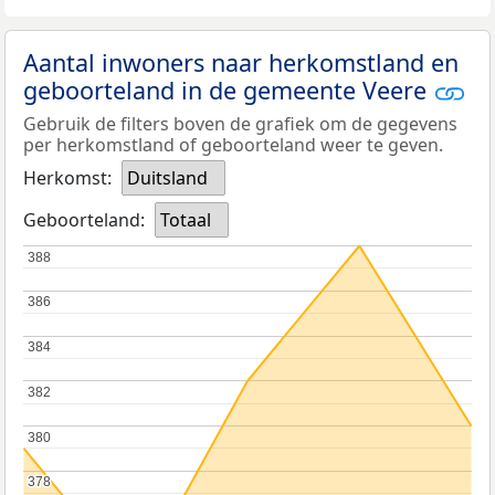
Aantal inwoners naar herkomstland en
geboorteland in de gemeente Veere
Gebruik de filters boven de grafiek om de gegevens
per herkomstland of geboorteland weer te geven.
Herkomst:
Duitsland
Geboorteland:
Totaal
388
388
386
386
384
384
382
382
380
380
378
378