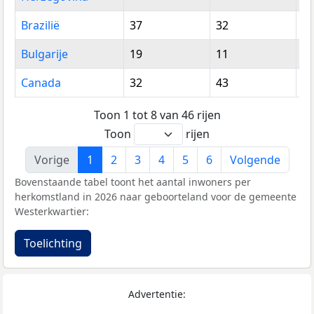
Brazilië
37
32
6
Bulgarije
19
11
3
Canada
32
43
7
Toon 1 tot 8 van 46 rijen
Toon
rijen
Vorige
1
2
3
4
5
6
Volgende
Bovenstaande tabel toont het aantal inwoners per
herkomstland in 2026 naar geboorteland voor de gemeente
Westerkwartier:
Toelichting
Advertentie: