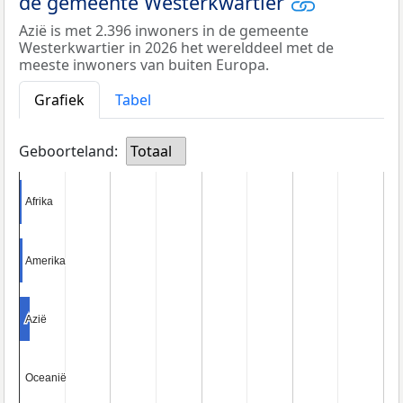
de gemeente Westerkwartier
Azië is met 2.396 inwoners in de gemeente
Westerkwartier in 2026 het werelddeel met de
meeste inwoners van buiten Europa.
Grafiek
Tabel
Geboorteland:
Totaal
Afrika
Afrika
Amerika
Amerika
Azië
Azië
Oceanië
Oceanië