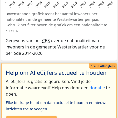
2014
2015
2016
2017
2018
2019
2020
2021
2022
2023
2024
2025
2026
Bovenstaande grafiek toont het aantal inwoners per
nationaliteit in de gemeente Westerkwartier per jaar.
Gebruik het filter boven de grafiek om een nationaliteit te
kiezen.
Gegevens van het
CBS
over de nationaliteit van
inwoners in de gemeente Westerkwartier voor de
periode 2014-2026.
Help om AlleCijfers actueel te houden
AlleCijfers is gratis te gebruiken. Vind je de
informatie waardevol? Help ons door een
donatie
te
doen.
Elke bijdrage helpt om data actueel te houden en nieuwe
inzichten toe te voegen.