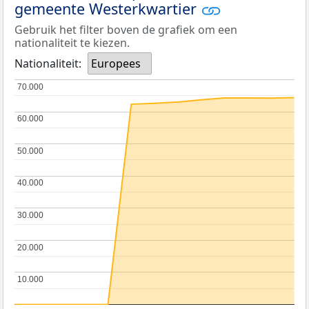
gemeente Westerkwartier
Gebruik het filter boven de grafiek om een
nationaliteit te kiezen.
Nationaliteit:
Europees
70.000
70.000
60.000
60.000
50.000
50.000
40.000
40.000
30.000
30.000
20.000
20.000
10.000
10.000