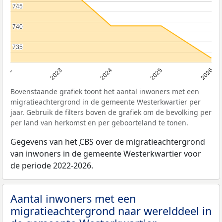
745
745
740
740
735
735
2022
2023
2024
2025
2026
Bovenstaande grafiek toont het aantal inwoners met een
migratieachtergrond in de gemeente Westerkwartier per
jaar. Gebruik de filters boven de grafiek om de bevolking per
per land van herkomst en per geboorteland te tonen.
Gegevens van het
CBS
over de migratieachtergrond
van inwoners in de gemeente Westerkwartier voor
de periode 2022-2026.
Aantal inwoners met een
migratieachtergrond naar werelddeel in