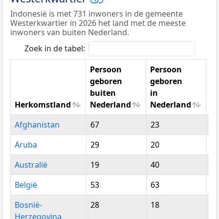
Indonesië is met 731 inwoners in de gemeente
Westerkwartier in 2026 het land met de meeste
inwoners van buiten Nederland.
Zoek in de tabel:
Persoon
Persoon
geboren
geboren
buiten
in
Herkomstland
Nederland
Nederland
To
Herkomstland
Persoon
Persoon
To
Afghanistan
67
23
9
geboren
geboren
buiten
in
Aruba
29
20
4
Nederland
Nederland
Australië
19
40
5
België
53
63
1
Bosnië-
28
18
4
Herzegovina