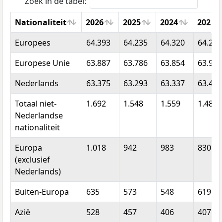
Zoek in de tabel:
Nationaliteit
2026
2025
2024
2023
Nationaliteit
2026
2025
2024
2023
Europees
64.393
64.235
64.320
64.292
Europese Unie
63.887
63.786
63.854
63.915
Nederlands
63.375
63.293
63.337
63.462
Totaal niet-
1.692
1.548
1.559
1.484
Nederlandse
nationaliteit
Europa
1.018
942
983
830
(exclusief
Nederlands)
Buiten-Europa
635
573
548
619
Azië
528
457
406
407