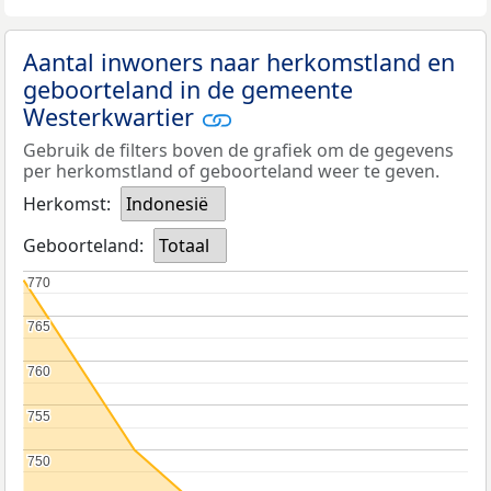
Aantal inwoners naar herkomstland en
geboorteland in de gemeente
Westerkwartier
Gebruik de filters boven de grafiek om de gegevens
per herkomstland of geboorteland weer te geven.
Herkomst:
Indonesië
Geboorteland:
Totaal
770
770
765
765
760
760
755
755
750
750