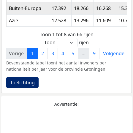
Buiten-Europa
17.392
18.266
16.268
15.351
Azië
12.528
13.296
11.609
10.755
Toon 1 tot 8 van 66 rijen
Toon
rijen
Vorige
1
2
3
4
5
…
9
Volgende
Bovenstaande tabel toont het aantal inwoners per
nationaliteit per jaar voor de provincie Groningen:
Toelichting
Advertentie: