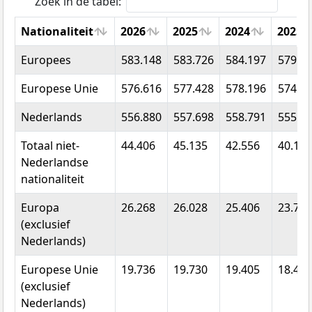
Zoek in de tabel:
Nationaliteit
2026
2025
2024
2023
Nationaliteit
2026
2025
2024
2023
Europees
583.148
583.726
584.197
579.7
Europese Unie
576.616
577.428
578.196
574.3
Nederlands
556.880
557.698
558.791
555.9
Totaal niet-
44.406
45.135
42.556
40.120
Nederlandse
nationaliteit
Europa
26.268
26.028
25.406
23.797
(exclusief
Nederlands)
Europese Unie
19.736
19.730
19.405
18.444
(exclusief
Nederlands)