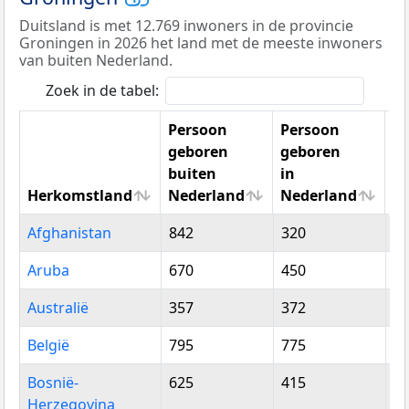
Duitsland is met 12.769 inwoners in de provincie
Groningen in 2026 het land met de meeste inwoners
van buiten Nederland.
Zoek in de tabel:
Persoon
Persoon
geboren
geboren
buiten
in
Herkomstland
Nederland
Nederland
To
Herkomstland
Persoon
Persoon
To
Afghanistan
842
320
1.
geboren
geboren
buiten
in
Aruba
670
450
1.
Nederland
Nederland
Australië
357
372
7
België
795
775
1.
Bosnië-
625
415
1.
Herzegovina