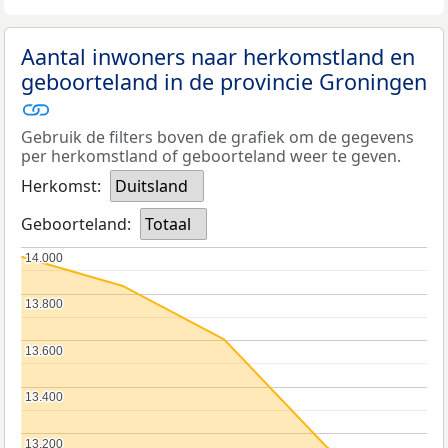
Aantal inwoners naar herkomstland en
geboorteland in de provincie Groningen
Gebruik de filters boven de grafiek om de gegevens
per herkomstland of geboorteland weer te geven.
Herkomst:
Duitsland
Geboorteland:
Totaal
14.000
14.000
13.800
13.800
13.600
13.600
13.400
13.400
13.200
13.200