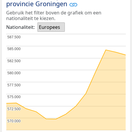
provincie Groningen
Gebruik het filter boven de grafiek om een
nationaliteit te kiezen.
Nationaliteit:
Europees
587.500
587.500
585.000
585.000
582.500
582.500
580.000
580.000
577.500
577.500
575.000
575.000
572.500
572.500
570.000
570.000