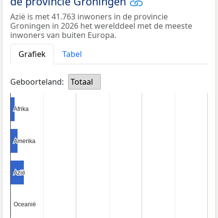
de provincie Groningen
Azië is met 41.763 inwoners in de provincie
Groningen in 2026 het werelddeel met de meeste
inwoners van buiten Europa.
Grafiek
Tabel
Geboorteland:
Totaal
Afrika
Afrika
Amerika
Amerika
Azië
Azië
Oceanië
Oceanië