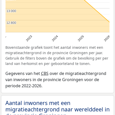
13.000
13.000
12.800
12.800
2022
2023
2024
2025
2026
Bovenstaande grafiek toont het aantal inwoners met een
migratieachtergrond in de provincie Groningen per jaar.
Gebruik de filters boven de grafiek om de bevolking per per
land van herkomst en per geboorteland te tonen.
Gegevens van het
CBS
over de migratieachtergrond
van inwoners in de provincie Groningen voor de
periode 2022-2026.
Aantal inwoners met een
migratieachtergrond naar werelddeel in