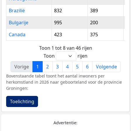
Brazilië
832
389
1.
Bulgarije
995
200
1.
Canada
423
375
7
Toon 1 tot 8 van 46 rijen
Toon
rijen
Vorige
1
2
3
4
5
6
Volgende
Bovenstaande tabel toont het aantal inwoners per
herkomstland in 2026 naar geboorteland voor de provincie
Groningen:
Toelichting
Advertentie: