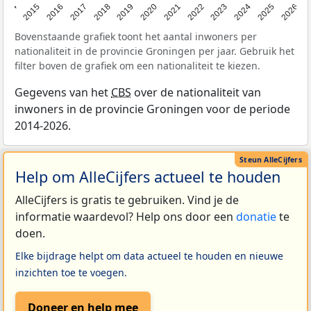
2014
2015
2016
2017
2018
2019
2020
2021
2022
2023
2024
2025
2026
Bovenstaande grafiek toont het aantal inwoners per
nationaliteit in de provincie Groningen per jaar. Gebruik het
filter boven de grafiek om een nationaliteit te kiezen.
Gegevens van het
CBS
over de nationaliteit van
inwoners in de provincie Groningen voor de periode
2014-2026.
Help om AlleCijfers actueel te houden
AlleCijfers is gratis te gebruiken. Vind je de
informatie waardevol? Help ons door een
donatie
te
doen.
Elke bijdrage helpt om data actueel te houden en nieuwe
inzichten toe te voegen.
Doneer en help mee