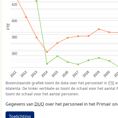
420
420
400
400
FTE
380
380
360
360
2015
2020
2012
2017
2014
2019
2011
2016
20
2013
2018
Bovenstaande grafiek toont de data over het personeel in
FTE
e
Atalenta. De linker vertikale-as toont de schaal voor het aantal 
toont de schaal voor het aantal personen.
Gegevens van
DUO
over het personeel in het Primair on
Toelichting