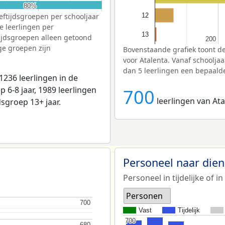
80%
80%
eftijdsgroepen per schooljaar
12
ge leerlingen per
13
tijdsgroepen alleen getoond
200
200
ge groepen zijn
Bovenstaande grafiek toont de
voor Atalenta. Vanaf schoolja
dan 5 leerlingen een bepaalde
236 leerlingen in de
p 6-8 jaar, 1989 leerlingen
700
leerlingen van Ata
jdsgroep 13+ jaar.
Personeel naar die
Personeel in tijdelijke of in
Personen
700
700
Vast
Tijdelijk
700
700
680
680