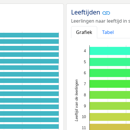
Leeftijden
Leerlingen naar leeftijd in
Grafiek
Tabel
4
5
6
Leeftijd van de leerlingen
7
8
9
10
11