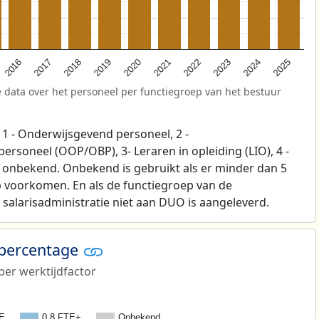
2025
2021
2017
2024
2020
2016
2023
2019
2022
2018
 data over het personeel per functiegroep van het bestuur
1 - Onderwijsgevend personeel, 2 -
soneel (OOP/OBP), 3- Leraren in opleiding (LIO), 4 -
p onbekend. Onbekend is gebruikt als er minder dan 5
 voorkomen. En als de functiegroep van de
salarisadministratie niet aan DUO is aangeleverd.
 percentage
er werktijdfactor
TE
0,8 FTE+
Onbekend