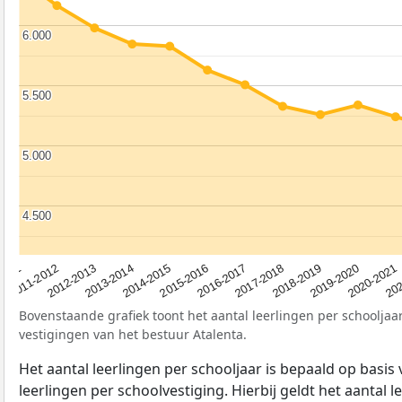
6.000
6.000
5.500
5.500
5.000
5.000
4.500
4.500
2012-2013
2019-2020
2015-2016
2011-2012
2018-2019
2014-2015
2011
202
2017-2018
2013-2014
2020-2021
2016-2017
Bovenstaande grafiek toont het aantal leerlingen per schooljaar
vestigingen van het bestuur Atalenta.
Het aantal leerlingen per schooljaar is bepaald op basis
leerlingen per schoolvestiging. Hierbij geldt het aantal 