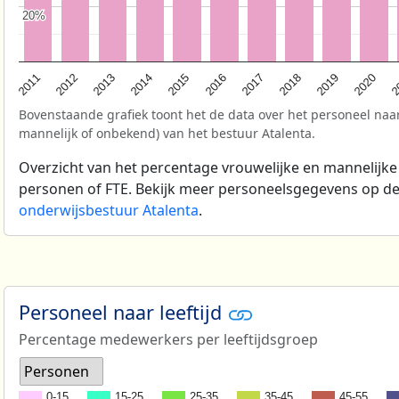
20%
20%
2
2017
2013
2020
2016
2012
2019
2015
2011
2018
2014
Bovenstaande grafiek toont het de data over het personeel naar
mannelijk of onbekend) van het bestuur Atalenta.
Overzicht van het percentage vrouwelijke en mannelijke
personen of FTE. Bekijk meer personeelsgegevens op d
onderwijsbestuur Atalenta
.
Personeel naar leeftijd
Percentage medewerkers per leeftijdsgroep
Personen
0-15
15-25
25-35
35-45
45-55