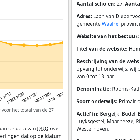
Aantal scholen:
27.
Aanta
Adres:
Laan van Diepenvo
gemeente
Waalre
, provin
Website van het bestuur
Titel van de website:
Home
Beschrijving van de webs
opvang tot onderwijs: wij
van 0 tot 13 jaar.
Denominatie
:
Rooms-Kath
2023-2024
2022-2023
2025-2026
1-2022
2024-2025
Soort onderwijs:
Primair 
 voor het totaal van de 27
Actief in:
Bergeijk, Budel,
Luyksgestel, Maarheeze, R
 van de data van
DUO
over
Westerhoven.
leerlingen dat op peildatum