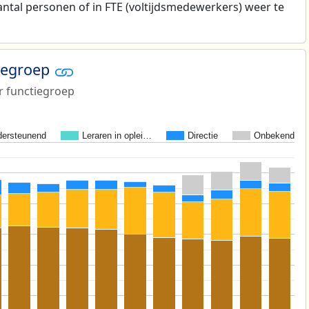
antal personen of in FTE (voltijdsmedewerkers) weer te
tiegroep
r functiegroep
ersteunend
Leraren in oplei…
Directie
Onbekend