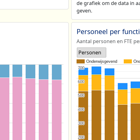
de grafiek om de data in a
geven.
Personeel per func
Aantal personen en FTE pe
Personen
Onderwijsgevend
Ond
700
700
600
600
500
500
400
400
300
300
200
200