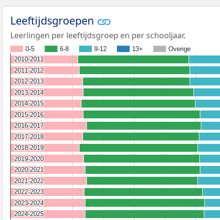
Leeftijdsgroepen
Leerlingen per leeftijdsgroep en per schooljaar.
0-5
6-8
9-12
13+
Overige
2010-2011
2010-2011
2011-2012
2011-2012
2012-2013
2012-2013
2013-2014
2013-2014
2014-2015
2014-2015
2015-2016
2015-2016
2016-2017
2016-2017
2017-2018
2017-2018
2018-2019
2018-2019
2019-2020
2019-2020
2020-2021
2020-2021
2021-2022
2021-2022
2022-2023
2022-2023
2023-2024
2023-2024
2024-2025
2024-2025