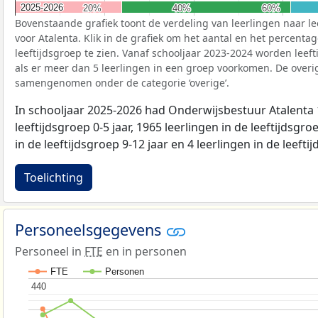
2025-2026
2025-2026
20%
20%
40%
40%
60%
60%
Bovenstaande grafiek toont de verdeling van leerlingen naar le
voor Atalenta. Klik in de grafiek om het aantal en het percenta
leeftijdsgroep te zien. Vanaf schooljaar 2023-2024 worden leef
als er meer dan 5 leerlingen in een groep voorkomen. De overi
samengenomen onder de categorie ‘overige’.
In schooljaar 2025-2026 had Onderwijsbestuur Atalenta 1
leeftijdsgroep 0-5 jaar, 1965 leerlingen in de leeftijdsgroe
in de leeftijdsgroep 9-12 jaar en 4 leerlingen in de leefti
Toelichting
Personeelsgegevens
Personeel in
FTE
en in personen
FTE
Personen
440
440