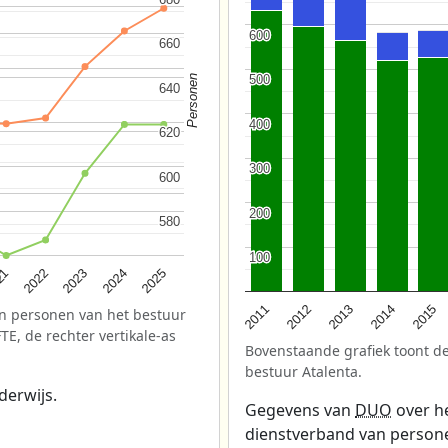
600
600
660
660
500
500
Personen
640
640
400
400
620
620
300
300
600
600
200
200
580
580
100
100
2025
2022
2024
21
2023
2013
2012
2015
2011
2014
n personen van het bestuur
FTE, de rechter vertikale-as
Bovenstaande grafiek toont de
bestuur Atalenta.
derwijs.
Gegevens van
DUO
over he
dienstverband van personeel