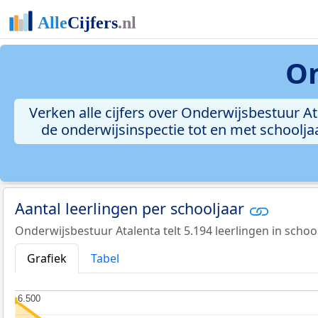
On
Verken alle cijfers over Onderwijsbestuur A
de onderwijsinspectie tot en met schooljaa
Aantal leerlingen per schooljaar
Onderwijsbestuur Atalenta telt 5.194 leerlingen in schoo
Grafiek
Tabel
6.500
6.500