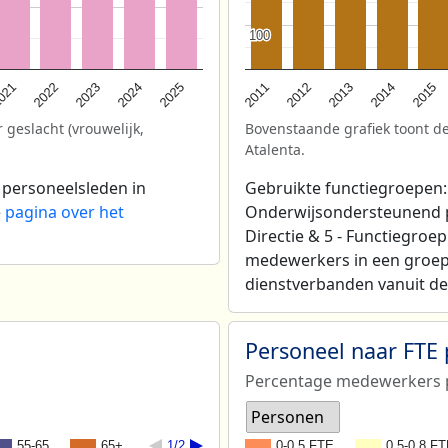
100
100
2025
021
2013
2024
2012
2023
2015
2011
2022
2014
 geslacht (vrouwelijk,
Bovenstaande grafiek toont de
Atalenta.
 personeelsleden in
Gebruikte functiegroepen: 
e
pagina over het
Onderwijsondersteunend per
Directie & 5 - Functiegroe
medewerkers in een groep
dienstverbanden vanuit de 
Personeel naar FTE
Percentage medewerkers p
Personen
55-65
65+
1/2
0-0,5 FTE
0,5-0,8 F