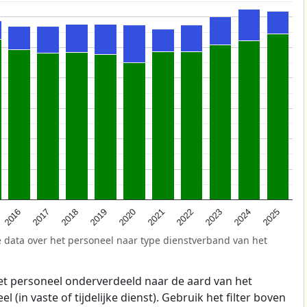
2025
2021
2017
2024
2020
2016
2023
2019
2022
2018
 data over het personeel naar type dienstverband van het
t personeel onderverdeeld naar de aard van het
 (in vaste of tijdelijke dienst). Gebruik het filter boven