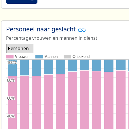
Personeel naar geslacht
Percentage vrouwen en mannen in dienst
Personen
Vrouwen
Mannen
Onbekend
100%
100%
80%
80%
60%
60%
40%
40%