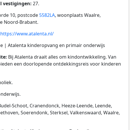
l vestigingen:
27.
orde 10, postcode
5582LA
, woonplaats Waalre,
cie Noord-Brabant.
:
https://www.atalenta.nl/
 | Atalenta kinderopvang en primair onderwijs
ite:
Bij Atalenta draait alles om kindontwikkeling. Van
 bieden een doorlopende ontdekkingsreis voor kinderen
oliek.
onderwijs.
 Budel-Schoot, Cranendonck, Heeze-Leende, Leende,
iethoven, Soerendonk, Sterksel, Valkenswaard, Waalre,