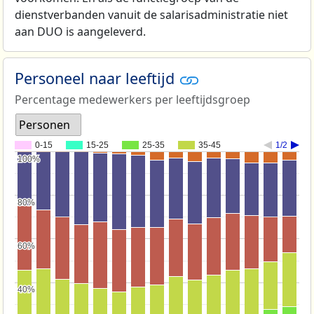
dienstverbanden vanuit de salarisadministratie niet
aan DUO is aangeleverd.
Personeel naar leeftijd
Percentage medewerkers per leeftijdsgroep
Personen
0-15
15-25
25-35
35-45
1/2
100%
100%
80%
80%
60%
60%
40%
40%