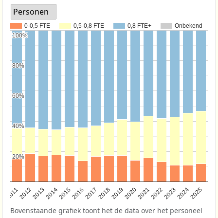
Personen
0-0,5 FTE
0,5-0,8 FTE
0,8 FTE+
Onbekend
100%
100%
80%
80%
60%
60%
40%
40%
20%
20%
2011
2012
2013
2014
2015
2016
2017
2018
2019
2020
2021
2022
2023
2024
2025
Bovenstaande grafiek toont het de data over het personeel