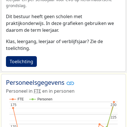
grondslag.
Dit bestuur heeft geen scholen met
praktijkonderwijs. In deze grafieken gebruiken we
daarom de term leerjaar.
Klas, leergang, leerjaar of verblijfsjaar? Zie de
toelichting.
Toelichting
Personeelsgegevens
Personeel in
FTE
en in personen
FTE
Personen
175
175
230
230
225
225
170
170