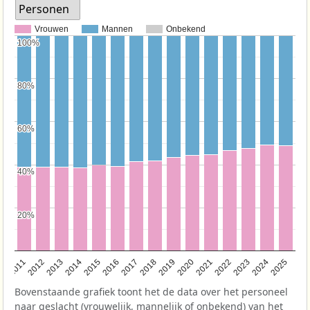
Personen
Vrouwen
Mannen
Onbekend
100%
100%
80%
80%
60%
60%
40%
40%
20%
20%
2011
2012
2013
2014
2015
2016
2017
2018
2019
2020
2021
2022
2023
2024
2025
Bovenstaande grafiek toont het de data over het personeel
naar geslacht (vrouwelijk, mannelijk of onbekend) van het