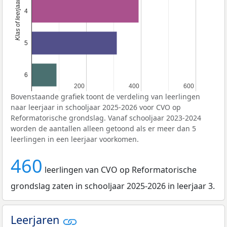
4
5
6
200
200
400
400
600
600
Bovenstaande grafiek toont de verdeling van leerlingen
naar leerjaar in schooljaar 2025-2026 voor CVO op
Reformatorische grondslag. Vanaf schooljaar 2023-2024
worden de aantallen alleen getoond als er meer dan 5
leerlingen in een leerjaar voorkomen.
460
leerlingen van CVO op Reformatorische
grondslag zaten in schooljaar 2025-2026 in leerjaar 3.
Leerjaren