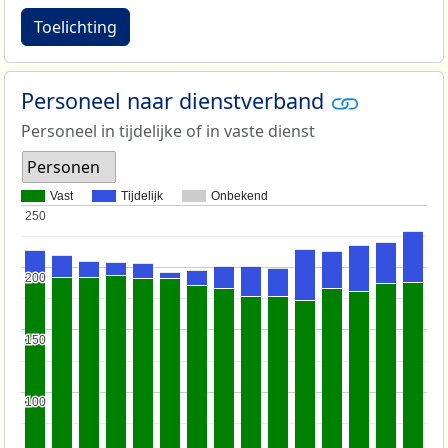
Toelichting
Personeel naar dienstverband
Personeel in tijdelijke of in vaste dienst
Personen
Vast
Tijdelijk
Onbekend
250
250
200
200
150
150
100
100