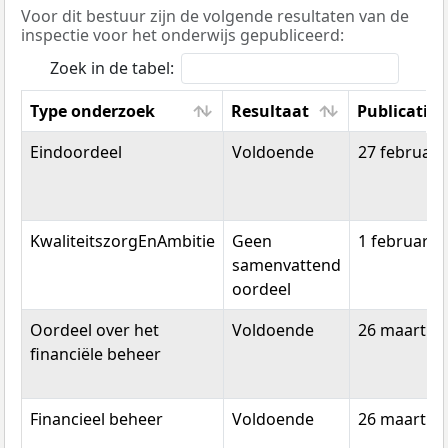
Voor dit bestuur zijn de volgende resultaten van de
inspectie voor het onderwijs gepubliceerd:
Zoek in de tabel:
Type onderzoek
Resultaat
Publicatie
Type onderzoek
Resultaat
Publicatie
Eindoordeel
Voldoende
27 februari
KwaliteitszorgEnAmbitie
Geen
1 februari 
samenvattend
oordeel
Oordeel over het
Voldoende
26 maart 2
financiële beheer
Financieel beheer
Voldoende
26 maart 2