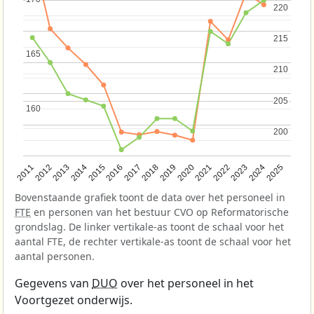
220
220
215
215
165
165
210
210
205
205
160
160
200
200
2013
2018
2023
2015
2020
2025
2012
2017
2022
2014
2019
2024
2011
2016
2021
Bovenstaande grafiek toont de data over het personeel in
FTE
en personen van het bestuur CVO op Reformatorische
grondslag. De linker vertikale-as toont de schaal voor het
aantal FTE, de rechter vertikale-as toont de schaal voor het
aantal personen.
Gegevens van
DUO
over het personeel in het
Voortgezet onderwijs.