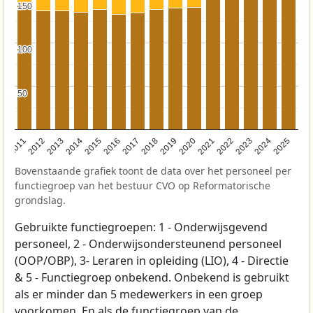
150
150
100
100
50
50
2011
2012
2013
2014
2015
2016
2017
2018
2019
2020
2021
2022
2023
2024
2025
Bovenstaande grafiek toont de data over het personeel per
functiegroep van het bestuur CVO op Reformatorische
grondslag.
Gebruikte functiegroepen: 1 - Onderwijsgevend
personeel, 2 - Onderwijsondersteunend personeel
(OOP/OBP), 3- Leraren in opleiding (LIO), 4 - Directie
& 5 - Functiegroep onbekend. Onbekend is gebruikt
als er minder dan 5 medewerkers in een groep
voorkomen. En als de functiegroep van de