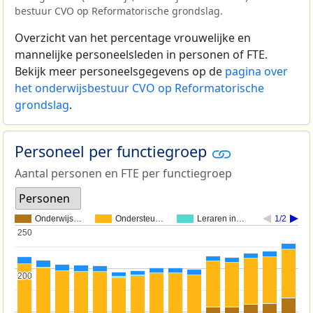
bestuur CVO op Reformatorische grondslag.
Overzicht van het percentage vrouwelijke en
mannelijke personeelsleden in personen of FTE.
Bekijk meer personeelsgegevens op de
pagina over
het onderwijsbestuur CVO op Reformatorische
grondslag
.
Personeel per functiegroep
Aantal personen en FTE per functiegroep
Personen
Onderwijs…
Ondersteu…
Leraren in…
1/2
250
250
200
200