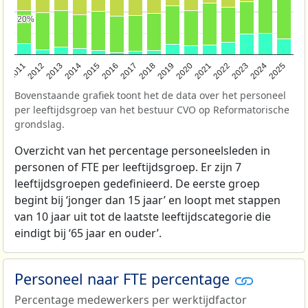
20%
20%
2011
2012
2013
2014
2015
2016
2017
2018
2019
2020
2021
2022
2023
2024
2025
Bovenstaande grafiek toont het de data over het personeel
per leeftijdsgroep van het bestuur CVO op Reformatorische
grondslag.
Overzicht van het percentage personeelsleden in
personen of FTE per leeftijdsgroep. Er zijn 7
leeftijdsgroepen gedefinieerd. De eerste groep
begint bij ‘jonger dan 15 jaar’ en loopt met stappen
van 10 jaar uit tot de laatste leeftijdscategorie die
eindigt bij ‘65 jaar en ouder’.
Personeel naar FTE percentage
Percentage medewerkers per werktijdfactor