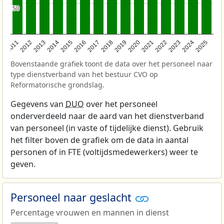
50
50
2011
2012
2013
2014
2015
2016
2017
2018
2019
2020
2021
2022
2023
2024
2025
Bovenstaande grafiek toont de data over het personeel naar
type dienstverband van het bestuur CVO op
Reformatorische grondslag.
Gegevens van
DUO
over het personeel
onderverdeeld naar de aard van het dienstverband
van personeel (in vaste of tijdelijke dienst). Gebruik
het filter boven de grafiek om de data in aantal
personen of in FTE (voltijdsmedewerkers) weer te
geven.
Personeel naar geslacht
Percentage vrouwen en mannen in dienst