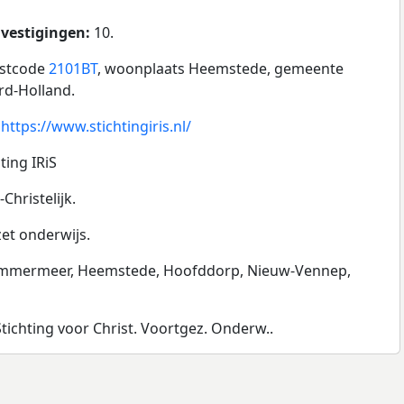
 vestigingen:
10.
ostcode
2101BT
, woonplaats Heemstede, gemeente
rd-Holland.
:
https://www.stichtingiris.nl/
ting IRiS
Christelijk.
et onderwijs.
emmermeer, Heemstede, Hoofddorp, Nieuw-Vennep,
s Stichting voor Christ. Voortgez. Onderw..