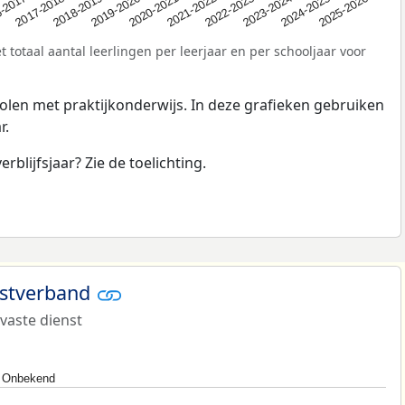
2020-2021
-2017
2023-2024
2019-2020
2022-2023
2018-2019
2025-2026
2021-2022
2017-2018
2024-2025
 totaal aantal leerlingen per leerjaar en per schooljaar voor
olen met praktijkonderwijs. In deze grafieken gebruiken
r.
erblijfsjaar? Zie de toelichting.
nstverband
 vaste dienst
Onbekend