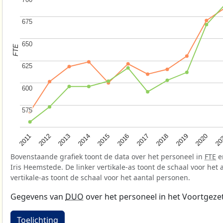
675
675
650
650
FTE
625
625
600
600
575
575
2015
2020
2012
2017
2014
2019
2011
2016
20
2013
2018
Bovenstaande grafiek toont de data over het personeel in
FTE
e
Iris Heemstede. De linker vertikale-as toont de schaal voor het 
vertikale-as toont de schaal voor het aantal personen.
Gegevens van
DUO
over het personeel in het Voortgeze
Toelichting