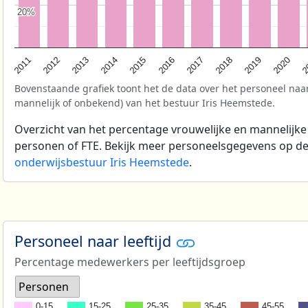
20%
20%
2
2017
2013
2020
2016
2012
2019
2015
2011
2018
2014
Bovenstaande grafiek toont het de data over het personeel naar
mannelijk of onbekend) van het bestuur Iris Heemstede.
Overzicht van het percentage vrouwelijke en mannelijke
personen of FTE. Bekijk meer personeelsgegevens op d
onderwijsbestuur Iris Heemstede
.
Personeel naar leeftijd
Percentage medewerkers per leeftijdsgroep
Personen
0-15
15-25
25-35
35-45
45-55