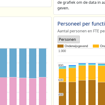
de grafiek om de data in a
geven.
Personeel per func
Aantal personen en FTE pe
Personen
Onderwijsgevend
Ond
1.000
1.000
800
800
600
600
400
400