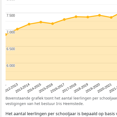
7.500
7.500
7.000
7.000
6.500
6.500
6.000
6.000
2012-2013
2019-2020
2017-2018
2015-2016
2013-2014
2020-2021
2012
2018-2019
2016-2017
2014-2015
2021
Bovenstaande grafiek toont het aantal leerlingen per schooljaar
vestigingen van het bestuur Iris Heemstede.
Het aantal leerlingen per schooljaar is bepaald op basis