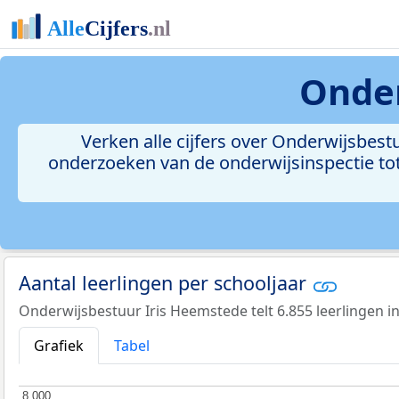
Onder
Verken alle cijfers over Onderwijsbest
onderzoeken van de onderwijsinspectie tot
Aantal leerlingen per schooljaar
Onderwijsbestuur Iris Heemstede telt 6.855 leerlingen i
Grafiek
Tabel
8.000
8.000