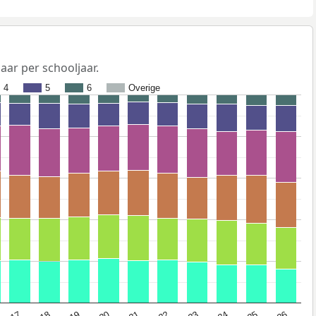
jaar per schooljaar.
4
5
6
Overige