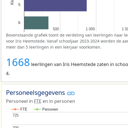
5
6
500
500
1.000
1.000
1.5
1.5
Bovenstaande grafiek toont de verdeling van leerlingen naar le
voor Iris Heemstede. Vanaf schooljaar 2023-2024 worden de aan
meer dan 5 leerlingen in een leerjaar voorkomen.
1668
leerlingen van Iris Heemstede zaten in school
4.
Personeelsgegevens
Personeel in
FTE
en in personen
FTE
Personen
725
725
700
700