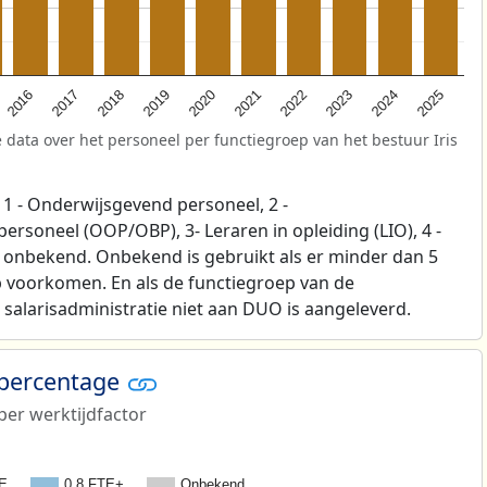
2025
2021
2017
2024
2020
2016
2023
2019
2022
2018
 data over het personeel per functiegroep van het bestuur Iris
1 - Onderwijsgevend personeel, 2 -
soneel (OOP/OBP), 3- Leraren in opleiding (LIO), 4 -
p onbekend. Onbekend is gebruikt als er minder dan 5
 voorkomen. En als de functiegroep van de
salarisadministratie niet aan DUO is aangeleverd.
 percentage
er werktijdfactor
TE
0,8 FTE+
Onbekend