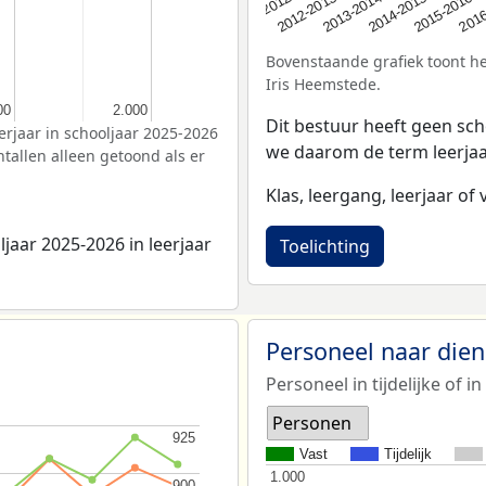
2016
2012-2013
2015-2016
2011-2012
2014-2015
2013-2014
Bovenstaande grafiek toont het
Iris Heemstede.
00
00
2.000
2.000
Dit bestuur heeft geen sch
erjaar in schooljaar 2025-2026
we daarom de term leerjaa
tallen alleen getoond als er
Klas, leergang, leerjaar of v
jaar 2025-2026 in leerjaar
Toelichting
Personeel naar die
Personeel in tijdelijke of in
Personen
925
925
Vast
Tijdelijk
1.000
1.000
900
900