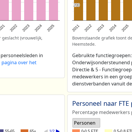
200
200
2025
021
2013
2024
2012
2023
2015
2011
2022
2014
 geslacht (vrouwelijk,
Bovenstaande grafiek toont de
Heemstede.
 personeelsleden in
Gebruikte functiegroepen: 
e
pagina over het
Onderwijsondersteunend per
Directie & 5 - Functiegroe
medewerkers in een groep
dienstverbanden vanuit de 
Personeel naar FTE
Percentage medewerkers p
Personen
55-65
65+
1/2
0-0,5 FTE
0,5-0,8 F