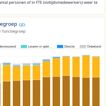
antal personen of in FTE (voltijdsmedewerkers) weer te
tiegroep
r functiegroep
ersteunend
Leraren in oplei…
Directie
Onbekend