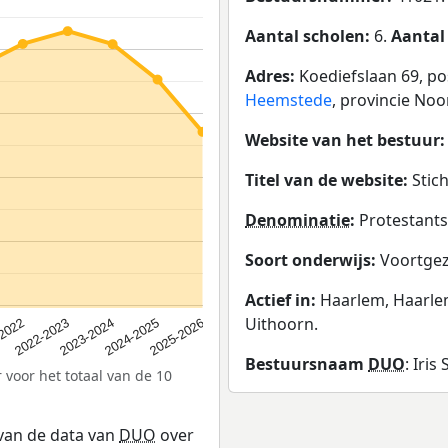
Aantal scholen:
6.
Aantal
Adres:
Koediefslaan 69, p
Heemstede
, provincie Noo
Website van het bestuur
Titel van de website:
Stich
Denominatie
:
Protestants-
Soort onderwijs:
Voortgez
Actief in:
Haarlem, Haarl
Uithoorn.
2024-2025
2022-2023
2025-2026
2023-2024
-2022
Bestuursnaam
DUO
: Iri
 voor het totaal van de 10
 van de data van
DUO
over