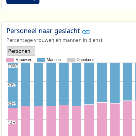
Personeel naar geslacht
Percentage vrouwen en mannen in dienst
Personen
Vrouwen
Mannen
Onbekend
100%
100%
80%
80%
60%
60%
40%
40%