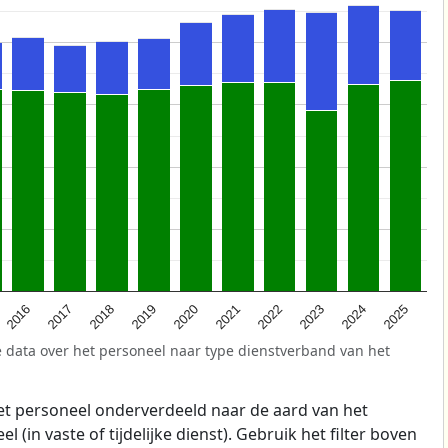
2025
2021
2017
2024
2020
2016
2023
2019
2022
2018
 data over het personeel naar type dienstverband van het
t personeel onderverdeeld naar de aard van het
 (in vaste of tijdelijke dienst). Gebruik het filter boven