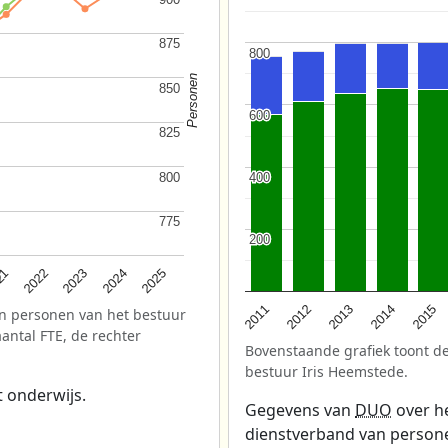
875
875
800
800
Personen
850
850
600
600
825
825
800
800
400
400
775
775
200
200
2025
2022
2024
21
2023
2013
2012
2015
2011
2014
n personen van het bestuur
aantal FTE, de rechter
Bovenstaande grafiek toont de
bestuur Iris Heemstede.
t onderwijs.
Gegevens van
DUO
over he
dienstverband van personeel