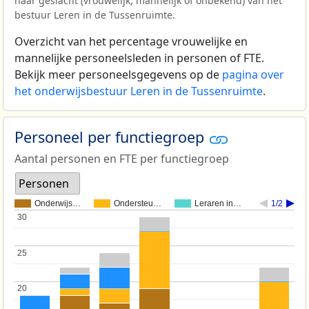
naar geslacht (vrouwelijk, mannelijk of onbekend) van het
bestuur Leren in de Tussenruimte.
Overzicht van het percentage vrouwelijke en
mannelijke personeelsleden in personen of FTE.
Bekijk meer personeelsgegevens op de
pagina over
het onderwijsbestuur Leren in de Tussenruimte
.
Personeel per functiegroep
Aantal personen en FTE per functiegroep
Personen
Onderwijs…
Ondersteu…
Leraren in…
1/2
30
30
25
25
20
20