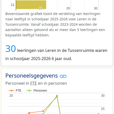
11
10
10
20
20
30
30
Bovenstaande grafiek toont de verdeling van leerlingen
naar leeftijd in schooljaar 2025-2026 voor Leren in de
Tussenruimte. Vanaf schooljaar 2023-2024 worden de
aantallen alleen getoond als er meer dan 5 leerlingen een
bepaalde leeftijd hebben.
30
leerlingen van Leren in de Tussenruimte waren
in schooljaar 2025-2026 6 jaar oud.
Personeelsgegevens
Personeel in
FTE
en in personen
FTE
Personen
20
20
30
30
25
25