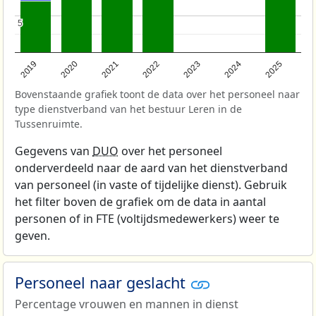
5
5
2022
2021
2020
2019
2025
2024
2023
Bovenstaande grafiek toont de data over het personeel naar
type dienstverband van het bestuur Leren in de
Tussenruimte.
Gegevens van
DUO
over het personeel
onderverdeeld naar de aard van het dienstverband
van personeel (in vaste of tijdelijke dienst). Gebruik
het filter boven de grafiek om de data in aantal
personen of in FTE (voltijdsmedewerkers) weer te
geven.
Personeel naar geslacht
Percentage vrouwen en mannen in dienst