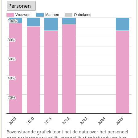
Personen
Vrouwen
Mannen
Onbekend
100%
100%
80%
80%
60%
60%
40%
40%
20%
20%
2022
2021
2020
2019
2025
2024
2023
Bovenstaande grafiek toont het de data over het personeel