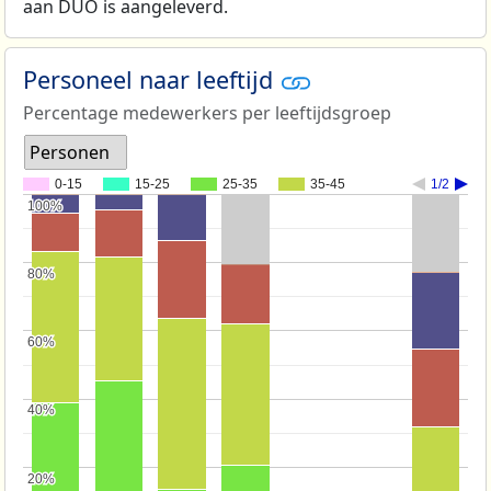
aan DUO is aangeleverd.
Personeel naar leeftijd
Percentage medewerkers per leeftijdsgroep
Personen
0-15
15-25
25-35
35-45
1/2
100%
100%
80%
80%
60%
60%
40%
40%
20%
20%