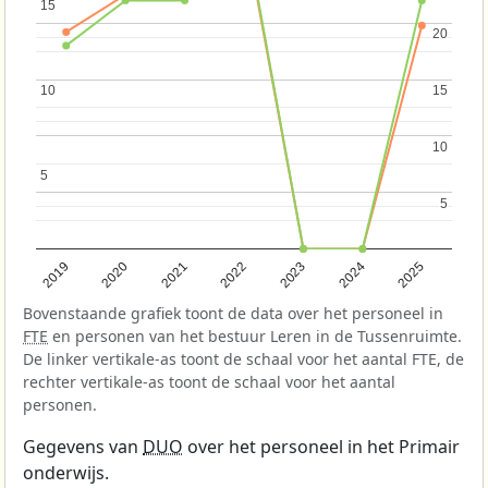
15
15
20
20
10
10
15
15
10
10
5
5
5
5
2022
2020
2025
2023
2021
2019
2024
Bovenstaande grafiek toont de data over het personeel in
FTE
en personen van het bestuur Leren in de Tussenruimte.
De linker vertikale-as toont de schaal voor het aantal FTE, de
rechter vertikale-as toont de schaal voor het aantal
personen.
Gegevens van
DUO
over het personeel in het Primair
onderwijs.