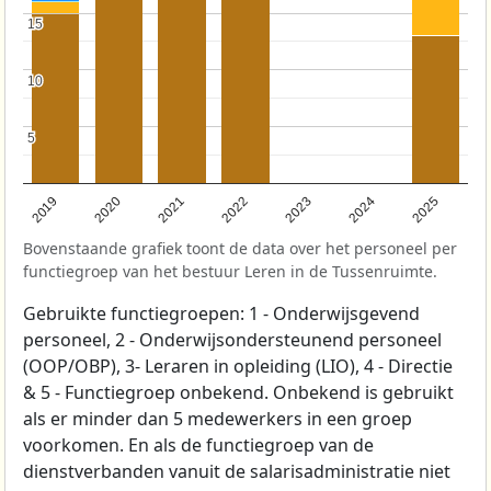
15
15
10
10
5
5
2022
2021
2020
2019
2025
2024
2023
Bovenstaande grafiek toont de data over het personeel per
functiegroep van het bestuur Leren in de Tussenruimte.
Gebruikte functiegroepen: 1 - Onderwijsgevend
personeel, 2 - Onderwijsondersteunend personeel
(OOP/OBP), 3- Leraren in opleiding (LIO), 4 - Directie
& 5 - Functiegroep onbekend. Onbekend is gebruikt
als er minder dan 5 medewerkers in een groep
voorkomen. En als de functiegroep van de
dienstverbanden vanuit de salarisadministratie niet