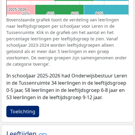
2025-2026
2025-2026
20%
20%
40%
40%
60%
60%
80%
80%
Bovenstaande grafiek toont de verdeling van leerlingen
naar leeftijdsgroepen per schooljaar voor Leren in de
Tussenruimte. Klik in de grafiek om het aantal en het
percentage leerlingen per leeftijdsgroep te zien. Vanaf
schooljaar 2023-2024 worden leeftijdsgroepen alleen
getoond als er meer dan 5 leerlingen in een groep
voorkomen. De overige groepen zijn samengenomen onder
de categorie ‘overige’.
In schooljaar 2025-2026 had Onderwijsbestuur Leren
in de Tussenruimte 34 leerlingen in de leeftijdsgroep
0-5 jaar, 58 leerlingen in de leeftijdsgroep 6-8 jaar en
53 leerlingen in de leeftijdsgroep 9-12 jaar.
Toelichting
Leeftijden