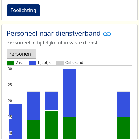
Toelichting
Personeel naar dienstverband
Personeel in tijdelijke of in vaste dienst
Personen
Vast
Tijdelijk
Onbekend
30
30
25
25
20
20
15
15
10
10