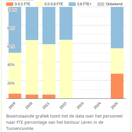
0-0,5 FTE
0,5-0,8 FTE
0,8 FTE+
Onbekend
100%
100%
80%
80%
60%
60%
40%
40%
20%
20%
2022
2021
2020
2019
2025
2024
2023
Bovenstaande grafiek toont het de data over het personeel
naar FTE percentage van het bestuur Leren in de
Tussenruimte.