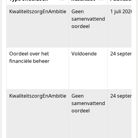
Type onderzoek
Resultaat
Publicatie
KwaliteitszorgEnAmbitie
Geen
1 juli 2026
samenvattend
oordeel
Oordeel over het
Voldoende
24 septemb
financiële beheer
KwaliteitszorgEnAmbitie
Geen
24 septemb
samenvattend
oordeel