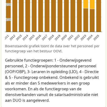
200
200
100
100
2011
2012
2013
2014
2015
2016
2017
2018
2019
2020
2021
2022
2023
2024
2025
Bovenstaande grafiek toont de data over het personeel per
functiegroep van het bestuur OOVI.
Gebruikte functiegroepen: 1 - Onderwijsgevend
personeel, 2 - Onderwijsondersteunend personeel
(OOP/OBP), 3- Leraren in opleiding (LIO), 4 - Directie
& 5 - Functiegroep onbekend. Onbekend is gebruikt
als er minder dan 5 medewerkers in een groep
voorkomen. En als de functiegroep van de
dienstverbanden vanuit de salarisadministratie niet
aan DUO is aangeleverd.