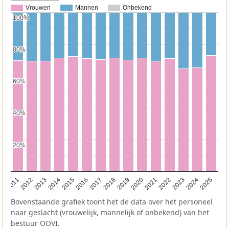
Vrouwen
Mannen
Onbekend
100%
100%
80%
80%
60%
60%
40%
40%
20%
20%
2011
2012
2013
2014
2015
2016
2017
2018
2019
2020
2021
2022
2023
2024
2025
Bovenstaande grafiek toont het de data over het personeel
naar geslacht (vrouwelijk, mannelijk of onbekend) van het
bestuur OOVI.