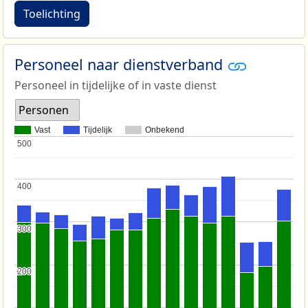
Toelichting
Personeel naar dienstverband
Personeel in tijdelijke of in vaste dienst
Personen
Vast
Tijdelijk
Onbekend
500
500
400
400
300
300
200
200