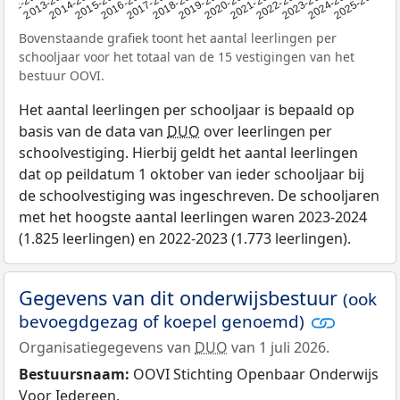
2015-2016
2022-2023
2013-2014
2020-2021
2012
2018-2019
2025-2026
2016-2017
2023-2024
2014-2015
2021-2022
2012-2013
2019-2020
2024-2025
2017-2018
Bovenstaande grafiek toont het aantal leerlingen per
schooljaar voor het totaal van de 15 vestigingen van het
bestuur OOVI.
Het aantal leerlingen per schooljaar is bepaald op
basis van de data van
DUO
over leerlingen per
schoolvestiging. Hierbij geldt het aantal leerlingen
dat op peildatum 1 oktober van ieder schooljaar bij
de schoolvestiging was ingeschreven. De schooljaren
met het hoogste aantal leerlingen waren 2023-2024
(1.825 leerlingen) en 2022-2023 (1.773 leerlingen).
Gegevens van dit onderwijsbestuur
(ook
bevoegdgezag of koepel genoemd)
Organisatiegegevens van
DUO
van 1 juli 2026.
Bestuursnaam:
OOVI Stichting Openbaar Onderwijs
Voor Iedereen.