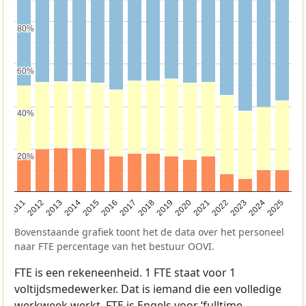
80%
80%
60%
60%
40%
40%
20%
20%
2011
2012
2013
2014
2015
2016
2017
2018
2019
2020
2021
2022
2023
2024
2025
Bovenstaande grafiek toont het de data over het personeel
naar FTE percentage van het bestuur OOVI.
FTE is een rekeneenheid. 1 FTE staat voor 1
voltijdsmedewerker. Dat is iemand die een volledige
werkweek werkt. FTE is Engels voor ‘fulltime-