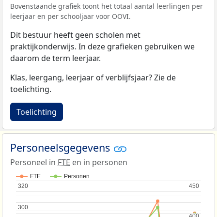
Bovenstaande grafiek toont het totaal aantal leerlingen per
leerjaar en per schooljaar voor OOVI.
Dit bestuur heeft geen scholen met
praktijkonderwijs. In deze grafieken gebruiken we
daarom de term leerjaar.
Klas, leergang, leerjaar of verblijfsjaar? Zie de
toelichting.
Toelichting
Personeelsgegevens
Personeel in
FTE
en in personen
FTE
Personen
320
320
450
450
300
300
400
400