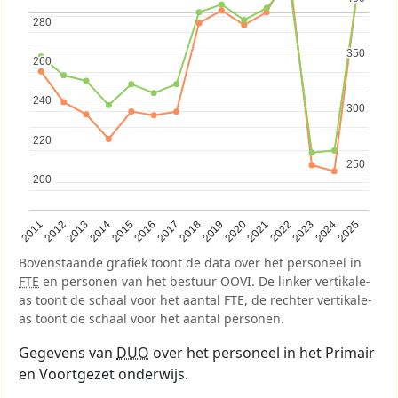
280
280
350
350
260
260
240
240
300
300
220
220
250
250
200
200
2013
2018
2023
2015
2020
2025
2012
2017
2022
2014
2019
2024
2011
2016
2021
Bovenstaande grafiek toont de data over het personeel in
FTE
en personen van het bestuur OOVI. De linker vertikale-
as toont de schaal voor het aantal FTE, de rechter vertikale-
as toont de schaal voor het aantal personen.
Gegevens van
DUO
over het personeel in het Primair
en Voortgezet onderwijs.