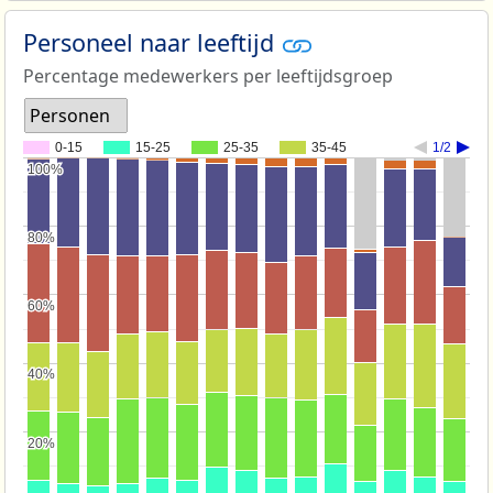
Personeel naar leeftijd
Percentage medewerkers per leeftijdsgroep
Personen
0-15
15-25
25-35
35-45
1/2
100%
100%
80%
80%
60%
60%
40%
40%
20%
20%