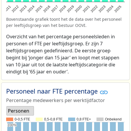
2011
2012
2013
2014
2015
2016
2017
2018
2019
2020
2021
2022
2023
2024
2025
Bovenstaande grafiek toont het de data over het personeel
per leeftijdsgroep van het bestuur OOVI.
Overzicht van het percentage personeelsleden in
personen of FTE per leeftijdsgroep. Er zijn 7
leeftijdsgroepen gedefinieerd. De eerste groep
begint bij ‘jonger dan 15 jaar’ en loopt met stappen
van 10 jaar uit tot de laatste leeftijdscategorie die
eindigt bij ‘65 jaar en ouder’.
Personeel naar FTE percentage
Percentage medewerkers per werktijdfactor
Personen
0-0,5 FTE
0,5-0,8 FTE
0,8 FTE+
Onbekend
100%
100%