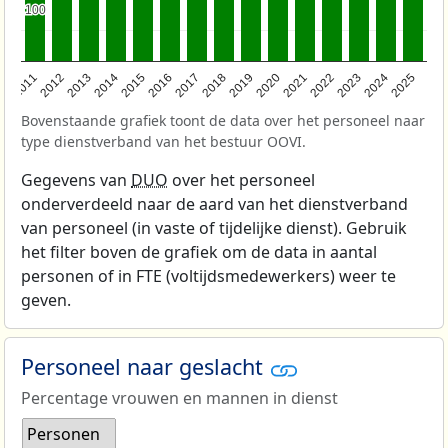
100
100
2011
2012
2013
2014
2015
2016
2017
2018
2019
2020
2021
2022
2023
2024
2025
Bovenstaande grafiek toont de data over het personeel naar
type dienstverband van het bestuur OOVI.
Gegevens van
DUO
over het personeel
onderverdeeld naar de aard van het dienstverband
van personeel (in vaste of tijdelijke dienst). Gebruik
het filter boven de grafiek om de data in aantal
personen of in FTE (voltijdsmedewerkers) weer te
geven.
Personeel naar geslacht
Percentage vrouwen en mannen in dienst
Personen