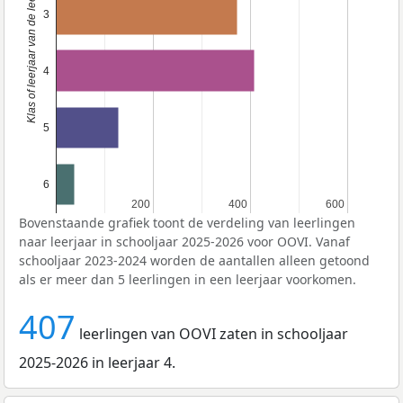
Klas of leerjaar van de leerlingen
3
4
5
6
200
200
400
400
600
600
Bovenstaande grafiek toont de verdeling van leerlingen
naar leerjaar in schooljaar 2025-2026 voor OOVI. Vanaf
schooljaar 2023-2024 worden de aantallen alleen getoond
als er meer dan 5 leerlingen in een leerjaar voorkomen.
407
leerlingen van OOVI zaten in schooljaar
2025-2026 in leerjaar 4.