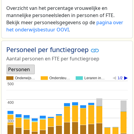
Overzicht van het percentage vrouwelijke en
mannelijke personeelsleden in personen of FTE.
Bekijk meer personeelsgegevens op de
pagina over
het onderwijsbestuur OOVI
.
Personeel per functiegroep
Aantal personen en FTE per functiegroep
Personen
Onderwijs…
Ondersteu…
Leraren in…
1/2
500
500
400
400
300
300