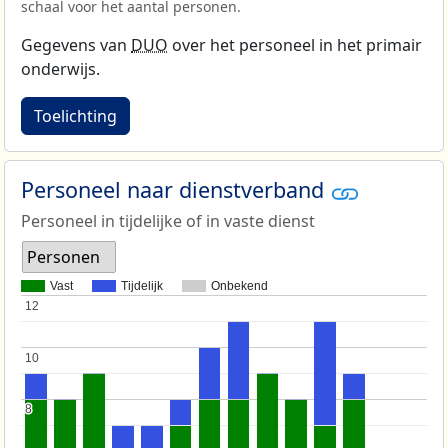
schaal voor het aantal personen.
Gegevens van
DUO
over het personeel in het primair
onderwijs.
Toelichting
Personeel naar dienstverband
Personeel in tijdelijke of in vaste dienst
Personen
Vast
Tijdelijk
Onbekend
12
12
10
10
8
8