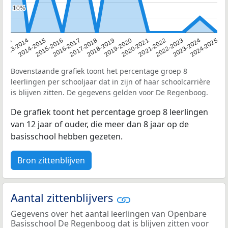
10%
10%
2013
2013-2014
2014-2015
2015-2016
2016-2017
2017-2018
2018-2019
2019-2020
2020-2021
2021-2022
2022-2023
2023-2024
2024-2025
Bovenstaande grafiek toont het percentage groep 8
leerlingen per schooljaar dat in zijn of haar schoolcarrière
is blijven zitten. De gegevens gelden voor De Regenboog.
De grafiek toont het percentage groep 8 leerlingen
van 12 jaar of ouder, die meer dan 8 jaar op de
basisschool hebben gezeten.
Bron zittenblijven
Aantal zittenblijvers
Gegevens over het aantal leerlingen van Openbare
Basisschool De Regenboog dat is blijven zitten voor