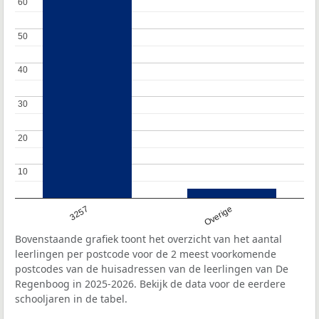
60
60
50
50
40
40
30
30
20
20
10
10
3257
Overige
Bovenstaande grafiek toont het overzicht van het aantal
leerlingen per postcode voor de 2 meest voorkomende
postcodes van de huisadressen van de leerlingen van De
Regenboog in 2025-2026. Bekijk de data voor de eerdere
schooljaren in de tabel.