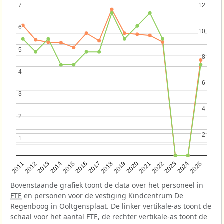
7
7
12
12
6
6
10
10
5
5
8
8
4
4
6
6
3
3
4
4
2
2
2
2
1
1
2013
2018
2023
2015
2020
2025
2012
2017
2022
2014
2019
2024
2011
2016
2021
Bovenstaande grafiek toont de data over het personeel in
FTE
en personen voor de vestiging Kindcentrum De
Regenboog in Ooltgensplaat. De linker vertikale-as toont de
schaal voor het aantal FTE, de rechter vertikale-as toont de