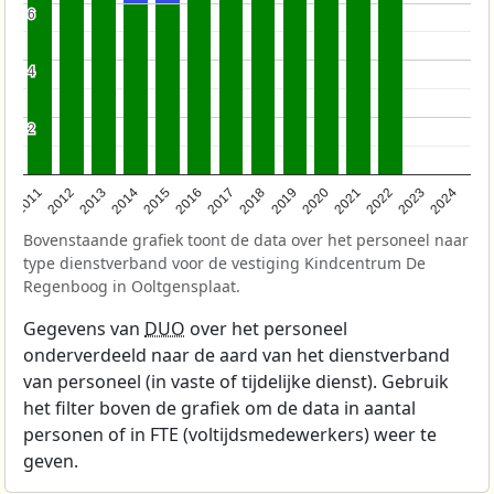
6
6
4
4
2
2
2014
2021
2012
2019
2017
2024
2015
2022
2013
2020
2011
2018
2016
2023
Bovenstaande grafiek toont de data over het personeel naar
type dienstverband voor de vestiging Kindcentrum De
Regenboog in Ooltgensplaat.
Gegevens van
DUO
over het personeel
onderverdeeld naar de aard van het dienstverband
van personeel (in vaste of tijdelijke dienst). Gebruik
het filter boven de grafiek om de data in aantal
personen of in FTE (voltijdsmedewerkers) weer te
geven.