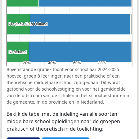
Provincie Zuid-Holland
Provincie Zuid-Holland
Nederland
Nederland
20%
20%
40%
40%
60%
60%
80%
80%
Bovenstaande grafiek toont voor schooljaar 2024-2025
hoeveel groep 8 leerlingen naar een praktische of een
theoretische middelbare school zijn gegaan. Dit wordt
getoond voor de schoolvestiging en voor het gemiddelde
van de uitstroom van de scholen in het schoolbestuur en in
de gemeente, in de provincie en in Nederland.
Bekijk de tabel met de indeling van alle soorten
middelbare school opleidingen naar de groepen
praktisch of theoretisch in de toelichting: