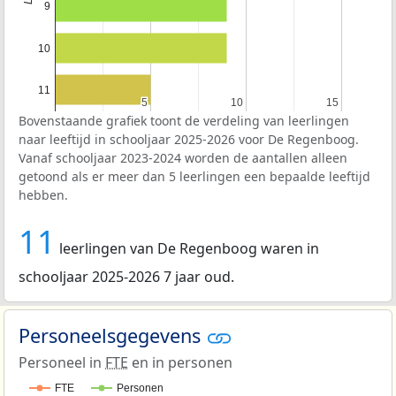
9
10
11
5
5
10
10
15
15
Bovenstaande grafiek toont de verdeling van leerlingen
naar leeftijd in schooljaar 2025-2026 voor De Regenboog.
Vanaf schooljaar 2023-2024 worden de aantallen alleen
getoond als er meer dan 5 leerlingen een bepaalde leeftijd
hebben.
11
leerlingen van De Regenboog waren in
schooljaar 2025-2026 7 jaar oud.
Personeelsgegevens
Personeel in
FTE
en in personen
FTE
Personen