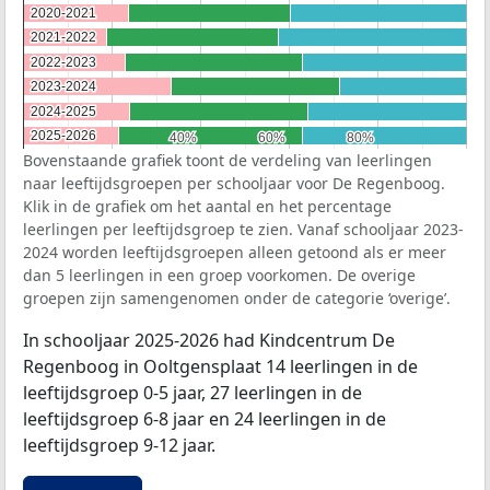
2020-2021
2020-2021
2021-2022
2021-2022
2022-2023
2022-2023
2023-2024
2023-2024
2024-2025
2024-2025
2025-2026
2025-2026
40%
40%
60%
60%
80%
80%
Bovenstaande grafiek toont de verdeling van leerlingen
naar leeftijdsgroepen per schooljaar voor De Regenboog.
Klik in de grafiek om het aantal en het percentage
leerlingen per leeftijdsgroep te zien. Vanaf schooljaar 2023-
2024 worden leeftijdsgroepen alleen getoond als er meer
dan 5 leerlingen in een groep voorkomen. De overige
groepen zijn samengenomen onder de categorie ‘overige’.
In schooljaar 2025-2026 had Kindcentrum De
Regenboog in Ooltgensplaat 14 leerlingen in de
leeftijdsgroep 0-5 jaar, 27 leerlingen in de
leeftijdsgroep 6-8 jaar en 24 leerlingen in de
leeftijdsgroep 9-12 jaar.