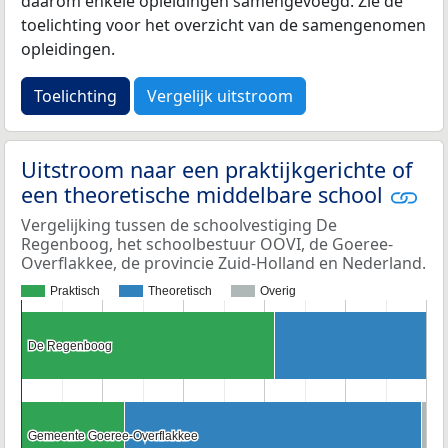
daarom enkele opleidingen samengevoegd. Zie de
toelichting voor het overzicht van de samengenomen
opleidingen.
Toelichting
Vergelijk uitstroom
Uitstroom naar een praktijkgerichte of
een theoretische middelbare school
Vergelijking tussen de schoolvestiging De
Regenboog, het schoolbestuur OOVI, de Goeree-
Overflakkee, de provincie Zuid-Holland en Nederland.
Praktisch
Theoretisch
Overig
De Regenboog
De Regenboog
Gemeente Goeree-Overflakkee
Gemeente Goeree-Overflakkee