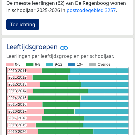
De meeste leerlingen (62) van De Regenboog wonen
in schooljaar 2025-2026 in
postcodegebied 3257
.
Toelichting
Leeftijdsgroepen
Leerlingen per leeftijdsgroep en per schooljaar.
0-5
6-8
9-12
13+
Overige
2010-2011
2010-2011
2011-2012
2011-2012
2012-2013
2012-2013
2013-2014
2013-2014
2014-2015
2014-2015
2015-2016
2015-2016
2016-2017
2016-2017
2017-2018
2017-2018
2018-2019
2018-2019
2019-2020
2019-2020