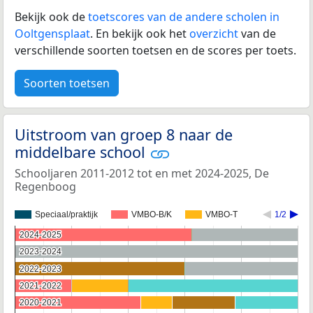
Bekijk ook de
toetscores van de andere scholen in
Ooltgensplaat
. En bekijk ook het
overzicht
van de
verschillende soorten toetsen en de scores per toets.
Soorten toetsen
Uitstroom van groep 8 naar de
middelbare school
Schooljaren 2011-2012 tot en met 2024-2025, De
Regenboog
Speciaal/praktijk
VMBO-B/K
VMBO-T
1/2
2024-2025
2024-2025
2023-2024
2023-2024
2022-2023
2022-2023
2021-2022
2021-2022
2020-2021
2020-2021