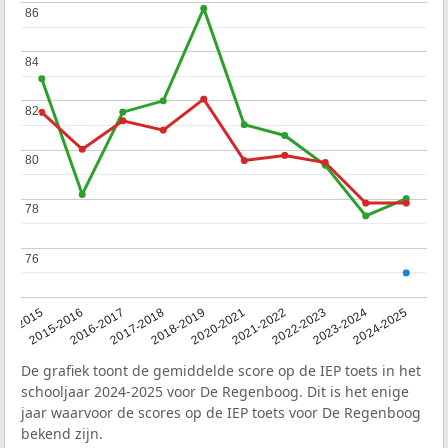
86
86
84
84
82
82
80
80
78
78
76
76
14-2015
2015-2016
2016-2017
2017-2018
2018-2019
2020-2021
2021-2022
2022-2023
2023-2024
2024-2025
De grafiek toont de gemiddelde score op de IEP toets in het
schooljaar 2024-2025 voor De Regenboog. Dit is het enige
jaar waarvoor de scores op de IEP toets voor De Regenboog
bekend zijn.