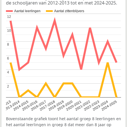
de schooljaren van 2012-2013 tot en met 2024-2025.
Aantal leerlingen
Aantal zittenblijvers
12
12
10
10
8
8
6
6
4
4
2
2
2014-2015
2013-2014
2020-2021
12-2013
2019-2020
2018-2019
2017-2018
2024-2025
2016-2017
2023-2024
2022-2023
2015-2016
2021-2022
Bovenstaande grafiek toont het aantal groep 8 leerlingen en
het aantal leerlingen in groep 8 dat meer dan 8 jaar op