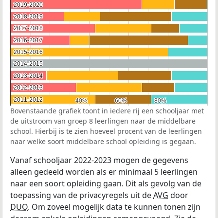
2019-2020
2019-2020
2018-2019
2018-2019
2017-2018
2017-2018
2016-2017
2016-2017
2015-2016
2015-2016
2014-2015
2014-2015
2013-2014
2013-2014
2012-2013
2012-2013
2011-2012
2011-2012
40%
40%
60%
60%
80%
80%
Bovenstaande grafiek toont in iedere rij een schooljaar met
de uitstroom van groep 8 leerlingen naar de middelbare
school. Hierbij is te zien hoeveel procent van de leerlingen
naar welke soort middelbare school opleiding is gegaan.
Vanaf schooljaar 2022-2023 mogen de gegevens
alleen gedeeld worden als er minimaal 5 leerlingen
naar een soort opleiding gaan. Dit als gevolg van de
toepassing van de privacyregels uit de
AVG
door
DUO
. Om zoveel mogelijk data te kunnen tonen zijn