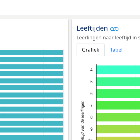
Leeftijden
Leerlingen naar leeftijd in
Grafiek
Tabel
4
5
6
Leeftijd van de leerlingen
7
8
9