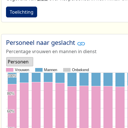
Toelichting
Personeel naar geslacht
Percentage vrouwen en mannen in dienst
Personen
Vrouwen
Mannen
Onbekend
100%
100%
80%
80%
60%
60%