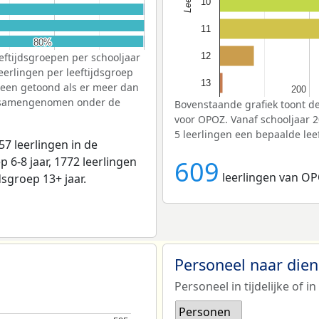
10
11
80%
80%
eftijdsgroepen per schooljaar
12
eerlingen per leeftijdsgroep
13
lleen getoond als er meer dan
200
200
jn samengenomen onder de
Bovenstaande grafiek toont de
voor OPOZ. Vanaf schooljaar 
5 leerlingen een bepaalde lee
7 leerlingen in de
p 6-8 jaar, 1772 leerlingen
609
leerlingen van OP
jdsgroep 13+ jaar.
Personeel naar die
Personeel in tijdelijke of in
Personen