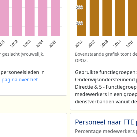
200
200
100
100
2025
021
2013
2024
2012
2023
2015
2011
2022
2014
 geslacht (vrouwelijk,
Bovenstaande grafiek toont de
OPOZ.
 personeelsleden in
Gebruikte functiegroepen: 
e
pagina over het
Onderwijsondersteunend per
Directie & 5 - Functiegroe
medewerkers in een groep
dienstverbanden vanuit de 
Personeel naar FTE
Percentage medewerkers p