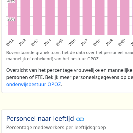
40%
40%
20%
20%
2
2017
2013
2020
2016
2012
2019
2015
2011
2018
2014
Bovenstaande grafiek toont het de data over het personeel naar
mannelijk of onbekend) van het bestuur OPOZ.
Overzicht van het percentage vrouwelijke en mannelijke
personen of FTE. Bekijk meer personeelsgegevens op d
onderwijsbestuur OPOZ
.
Personeel naar leeftijd
Percentage medewerkers per leeftijdsgroep