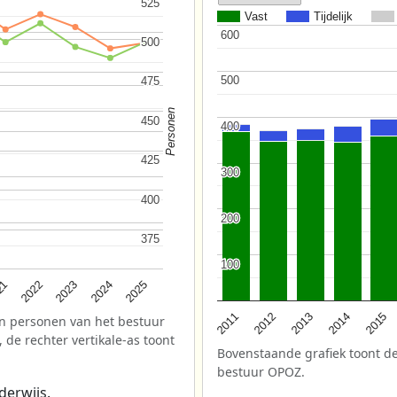
525
525
Vast
Tijdelijk
600
600
500
500
500
500
475
475
Personen
450
450
400
400
425
425
300
300
400
400
200
200
375
375
100
100
2025
2022
2024
21
2023
2013
2012
2015
2011
2014
n personen van het bestuur
 de rechter vertikale-as toont
Bovenstaande grafiek toont de
bestuur OPOZ.
derwijs.