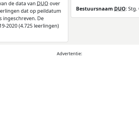
 van de data van
DUO
over
Bestuursnaam
DUO
: Stg
leerlingen dat op peildatum
as ingeschreven. De
9-2020 (4.725 leerlingen)
Advertentie: