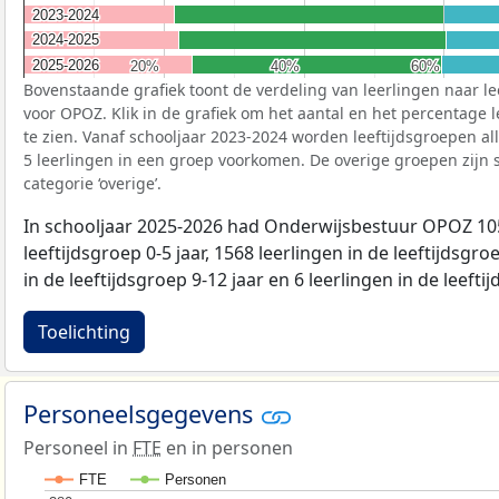
2023-2024
2023-2024
2024-2025
2024-2025
2025-2026
2025-2026
20%
20%
40%
40%
60%
60%
Bovenstaande grafiek toont de verdeling van leerlingen naar le
voor OPOZ. Klik in de grafiek om het aantal en het percentage l
te zien. Vanaf schooljaar 2023-2024 worden leeftijdsgroepen a
5 leerlingen in een groep voorkomen. De overige groepen zi
categorie ‘overige’.
In schooljaar 2025-2026 had Onderwijsbestuur OPOZ 105
leeftijdsgroep 0-5 jaar, 1568 leerlingen in de leeftijdsgroe
in de leeftijdsgroep 9-12 jaar en 6 leerlingen in de leefti
Toelichting
Personeelsgegevens
Personeel in
FTE
en in personen
FTE
Personen