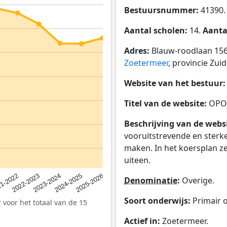
Bestuursnummer:
41390.
Aantal scholen:
14.
Aanta
Adres:
Blauw-roodlaan 15
Zoetermeer
, provincie Zui
Website van het bestuur
Titel van de website:
OPOZ
Beschrijving van de webs
vooruitstrevende en sterke
maken. In het koersplan z
uiteen.
2023-2024
2022-2023
2025-2026
1-2022
2024-2025
Denominatie
:
Overige.
Soort onderwijs:
Primair 
 voor het totaal van de 15
Actief in:
Zoetermeer.