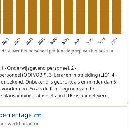
2025
2021
2017
2024
2020
2016
2023
2019
2022
2018
 data over het personeel per functiegroep van het bestuur
1 - Onderwijsgevend personeel, 2 -
soneel (OOP/OBP), 3- Leraren in opleiding (LIO), 4 -
p onbekend. Onbekend is gebruikt als er minder dan 5
 voorkomen. En als de functiegroep van de
salarisadministratie niet aan DUO is aangeleverd.
 percentage
er werktijdfactor