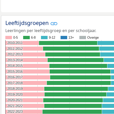
Leeftijdsgroepen
Leerlingen per leeftijdsgroep en per schooljaar.
0-5
6-8
9-12
13+
Overige
2010-2011
2010-2011
2011-2012
2011-2012
2012-2013
2012-2013
2013-2014
2013-2014
2014-2015
2014-2015
2015-2016
2015-2016
2016-2017
2016-2017
2017-2018
2017-2018
2018-2019
2018-2019
2019-2020
2019-2020
2020-2021
2020-2021
2021-2022
2021-2022
2022-2023
2022-2023