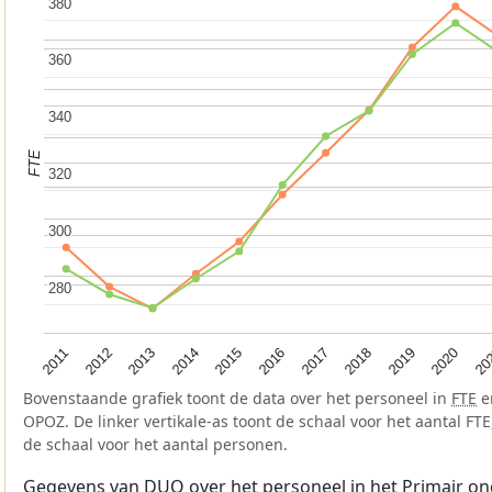
380
380
360
360
340
340
FTE
320
320
300
300
280
280
2015
2020
2012
2017
2014
2019
2011
2016
20
2013
2018
Bovenstaande grafiek toont de data over het personeel in
FTE
e
OPOZ. De linker vertikale-as toont de schaal voor het aantal FTE,
de schaal voor het aantal personen.
Gegevens van
DUO
over het personeel in het Primair on