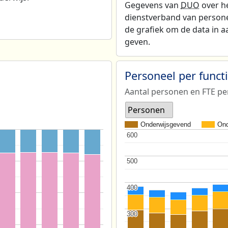
Gegevens van
DUO
over he
dienstverband van personeel
de grafiek om de data in a
geven.
Personeel per func
Aantal personen en FTE pe
Personen
Onderwijsgevend
Ond
600
600
500
500
400
400
300
300