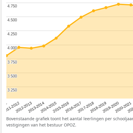
4.750
4.750
4.500
4.500
4.250
4.250
4.000
4.000
3.750
3.750
3.500
3.500
3.250
3.250
2012-2013
2019-2020
2015-2016
2011-2012
2018-2019
2014-2015
2011
202
2017-2018
2013-2014
2020-2021
2016-2017
Bovenstaande grafiek toont het aantal leerlingen per schooljaar
vestigingen van het bestuur OPOZ.