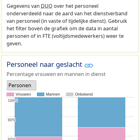
Gegevens van
DUO
over het personeel
onderverdeeld naar de aard van het dienstverband
van personeel (in vaste of tijdelijke dienst). Gebruik
het filter boven de grafiek om de data in aantal
personen of in FTE (voltijdsmedewerkers) weer te
geven.
Personeel naar geslacht
Percentage vrouwen en mannen in dienst
Personen
Vrouwen
Mannen
Onbekend
100%
100%
80%
80%
60%
60%