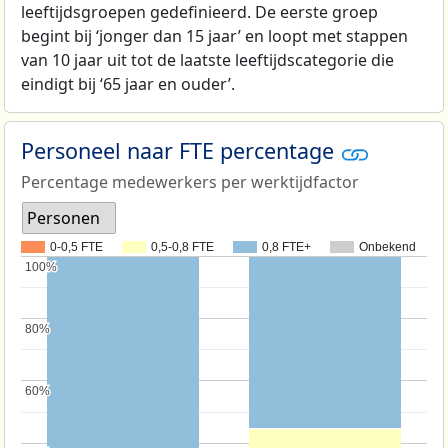
leeftijdsgroepen gedefinieerd. De eerste groep
begint bij ‘jonger dan 15 jaar’ en loopt met stappen
van 10 jaar uit tot de laatste leeftijdscategorie die
eindigt bij ‘65 jaar en ouder’.
Personeel naar FTE percentage
Percentage medewerkers per werktijdfactor
Personen
0-0,5 FTE
0,5-0,8 FTE
0,8 FTE+
Onbekend
100%
100%
80%
80%
60%
60%