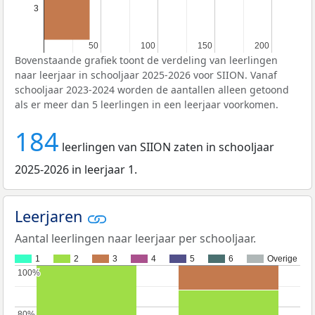
3
50
50
100
100
150
150
200
200
Bovenstaande grafiek toont de verdeling van leerlingen
naar leerjaar in schooljaar 2025-2026 voor SIION. Vanaf
schooljaar 2023-2024 worden de aantallen alleen getoond
als er meer dan 5 leerlingen in een leerjaar voorkomen.
184
leerlingen van SIION zaten in schooljaar
2025-2026 in leerjaar 1.
Leerjaren
Aantal leerlingen naar leerjaar per schooljaar.
1
2
3
4
5
6
Overige
100%
100%
80%
80%