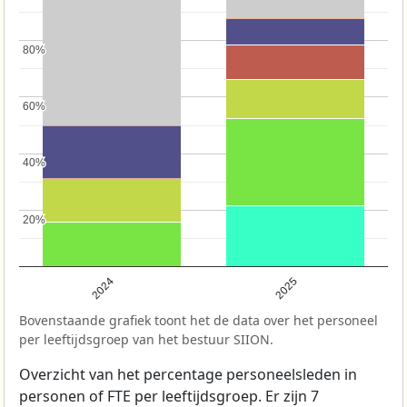
80%
80%
60%
60%
40%
40%
20%
20%
2024
2025
Bovenstaande grafiek toont het de data over het personeel
per leeftijdsgroep van het bestuur SIION.
Overzicht van het percentage personeelsleden in
personen of FTE per leeftijdsgroep. Er zijn 7