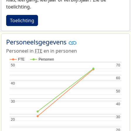
toelichting.
Toelichting
Personeelsgegevens
Personeel in
FTE
en in personen
FTE
Personen
50
50
70
70
60
60
40
40
50
50
30
30
40
40
30
30
20
20
20
20