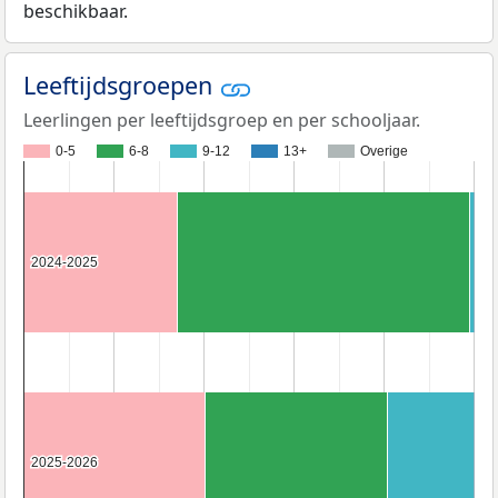
beschikbaar.
Leeftijdsgroepen
Leerlingen per leeftijdsgroep en per schooljaar.
0-5
6-8
9-12
13+
Overige
2024-2025
2024-2025
2025-2026
2025-2026