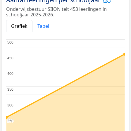
Onderwijsbestuur SIION telt 453 leerlingen in
schooljaar 2025-2026.
Grafiek
Tabel
500
500
450
450
400
400
350
350
300
300
250
250