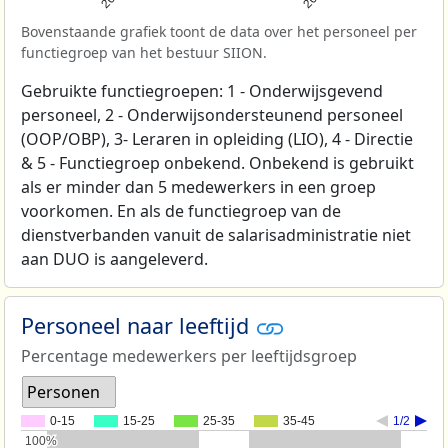
Bovenstaande grafiek toont de data over het personeel per
functiegroep van het bestuur SIION.
Gebruikte functiegroepen: 1 - Onderwijsgevend
personeel, 2 - Onderwijsondersteunend personeel
(OOP/OBP), 3- Leraren in opleiding (LIO), 4 - Directie
& 5 - Functiegroep onbekend. Onbekend is gebruikt
als er minder dan 5 medewerkers in een groep
voorkomen. En als de functiegroep van de
dienstverbanden vanuit de salarisadministratie niet
aan DUO is aangeleverd.
Personeel naar leeftijd
Percentage medewerkers per leeftijdsgroep
Personen
0-15
15-25
25-35
35-45
1/2
100%
100%