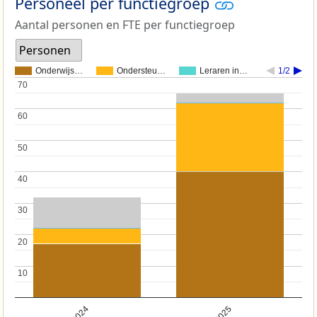
Personeel per functiegroep
Aantal personen en FTE per functiegroep
Personen
Onderwijs…
Ondersteu…
Leraren in…
1/2
70
70
60
60
50
50
40
40
30
30
20
20
10
10
2024
2025