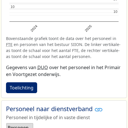
10
10
10
10
2024
2025
Bovenstaande grafiek toont de data over het personeel in
FTE
en personen van het bestuur SIION. De linker vertikale-
as toont de schaal voor het aantal FTE, de rechter vertikale-
as toont de schaal voor het aantal personen.
Gegevens van
DUO
over het personeel in het Primair
en Voortgezet onderwijs.
Toelichting
Personeel naar dienstverband
Personeel in tijdelijke of in vaste dienst
Personen