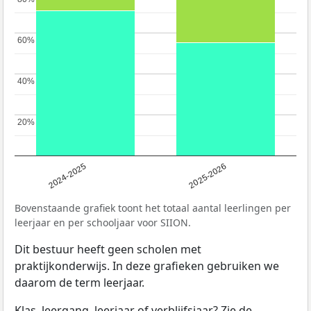
60%
60%
40%
40%
20%
20%
2024-2025
2025-2026
Bovenstaande grafiek toont het totaal aantal leerlingen per
leerjaar en per schooljaar voor SIION.
Dit bestuur heeft geen scholen met
praktijkonderwijs. In deze grafieken gebruiken we
daarom de term leerjaar.
Klas, leergang, leerjaar of verblijfsjaar? Zie de