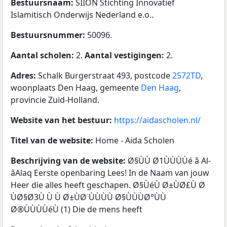
Bestuursnaam:
SIION Stichting Innovatief
Islamitisch Onderwijs Nederland e.o..
Bestuursnummer:
50096.
Aantal scholen:
2.
Aantal vestigingen:
2.
Adres:
Schalk Burgerstraat 493, postcode
2572TD
,
woonplaats Den Haag, gemeente
Den Haag
,
provincie Zuid-Holland.
Website van het bestuur:
https://aidascholen.nl/
Titel van de website:
Home - Aida Scholen
Beschrijving van de website:
Ø§ÙÙ Ø1ÙÙÙÙé â Al-
âAlaq Eerste openbaring Lees! In de Naam van jouw
Heer die alles heeft geschapen. Ø§ÙéÙ Ø±ÙØ£Ù Ø
̈ÙØ§Ø3Ù Ù Ù Ø±ÙØ ̈ÙÙÙÙ Ø§ÙÙÙØ°ÙÙ
Ø®ÙÙÙÙéÙ (1) Die de mens heeft