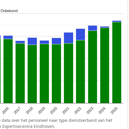
Onbekend
2025
2021
2017
2024
2020
2016
2023
2019
2022
2018
 data over het personeel naar type dienstverband van het
n Expertisecentra Eindhoven.