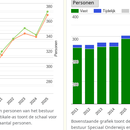
Personen
380
380
Vast
Tijdelijk
400
400
360
360
340
340
300
300
Personen
320
320
200
200
300
300
280
280
100
100
2025
2022
2024
21
2023
2013
2012
2015
2011
2014
n personen van het bestuur
ikale-as toont de schaal voor
Bovenstaande grafiek toont de
 aantal personen.
bestuur Speciaal Onderwijs e