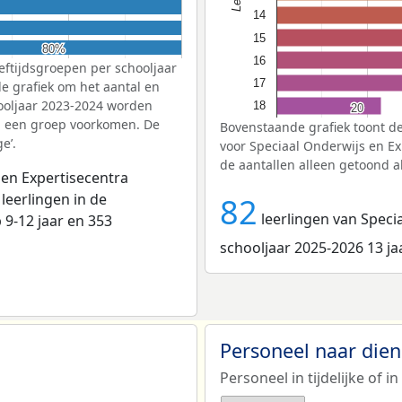
14
15
80%
80%
16
eftijdsgroepen per schooljaar
17
de grafiek om het aantal en
hooljaar 2023-2024 worden
18
20
20
in een groep voorkomen. De
Bovenstaande grafiek toont de
e’.
voor Speciaal Onderwijs en E
de aantallen alleen getoond a
 en Expertisecentra
 leerlingen in de
82
leerlingen van Speci
p 9-12 jaar en 353
schooljaar 2025-2026 13 ja
Personeel naar die
Personeel in tijdelijke of in