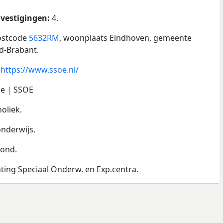
 vestigingen:
4.
postcode
5632RM
, woonplaats Eindhoven, gemeente
rd-Brabant.
:
https://www.ssoe.nl/
e | SSOE
oliek.
onderwijs.
ond.
chting Speciaal Onderw. en Exp.centra.