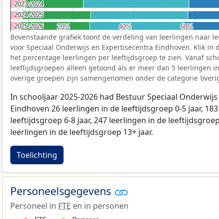
2023-2024
2023-2024
2024-2025
2024-2025
2025-2026
2025-2026
20%
20%
40%
40%
60%
60%
Bovenstaande grafiek toont de verdeling van leerlingen naar le
voor Speciaal Onderwijs en Expertisecentra Eindhoven. Klik in 
het percentage leerlingen per leeftijdsgroep te zien. Vanaf sc
leeftijdsgroepen alleen getoond als er meer dan 5 leerlingen 
overige groepen zijn samengenomen onder de categorie ‘overig
In schooljaar 2025-2026 had Bestuur Speciaal Onderwijs
Eindhoven 26 leerlingen in de leeftijdsgroep 0-5 jaar, 183
leeftijdsgroep 6-8 jaar, 247 leerlingen in de leeftijdsgroe
leerlingen in de leeftijdsgroep 13+ jaar.
Toelichting
Personeelsgegevens
Personeel in
FTE
en in personen