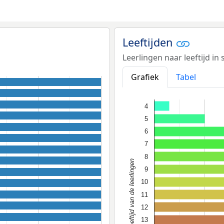
Leeftijden
Leerlingen naar leeftijd in
Grafiek
Tabel
4
5
6
7
8
Leeftijd van de leerlingen
9
10
11
12
13