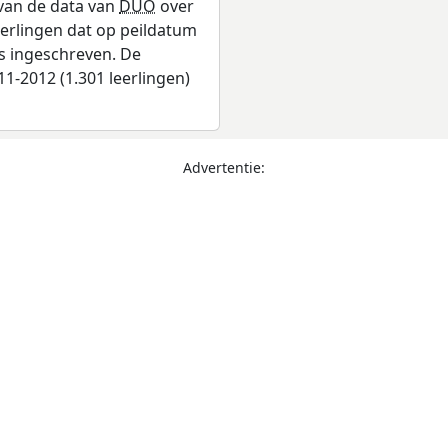
 van de data van
DUO
over
leerlingen dat op peildatum
as ingeschreven. De
1-2012 (1.301 leerlingen)
Advertentie: