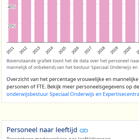
40%
40%
20%
20%
2
2017
2013
2020
2016
2012
2019
2015
2011
2018
2014
Bovenstaande grafiek toont het de data over het personeel naar
mannelijk of onbekend) van het bestuur Speciaal Onderwijs en
Overzicht van het percentage vrouwelijke en mannelijke
personen of FTE. Bekijk meer personeelsgegevens op d
onderwijsbestuur Speciaal Onderwijs en Expertisecentr
Personeel naar leeftijd
Percentage medewerkers per leeftijdsgroep