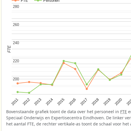
FTE
Personen
280
280
260
260
240
240
FTE
220
220
200
200
2015
2020
2012
2017
2014
2019
2011
2016
20
2013
2018
Bovenstaande grafiek toont de data over het personeel in
FTE
e
Speciaal Onderwijs en Expertisecentra Eindhoven. De linker vert
het aantal FTE, de rechter vertikale-as toont de schaal voor het