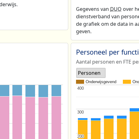
derwijs.
Gegevens van
DUO
over he
dienstverband van personeel
de grafiek om de data in a
geven.
Personeel per func
Aantal personen en FTE pe
Personen
Onderwijsgevend
Ond
400
400
300
300
200
200