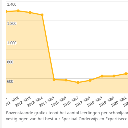
1.400
1.400
1.200
1.200
1.000
1.000
800
800
600
600
2012-2013
2019-2020
2015-2016
2011-2012
2018-2019
2014-2015
2011
202
2017-2018
2013-2014
2020-2021
2016-2017
Bovenstaande grafiek toont het aantal leerlingen per schooljaar
vestigingen van het bestuur Speciaal Onderwijs en Expertisece