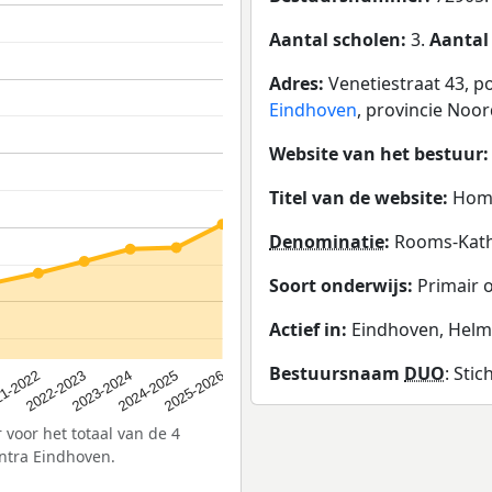
Aantal scholen:
3.
Aantal
Adres:
Venetiestraat 43, 
Eindhoven
, provincie Noo
Website van het bestuur
Titel van de website:
Hom
Denominatie
:
Rooms-Kath
Soort onderwijs:
Primair 
Actief in:
Eindhoven, Helm
Bestuursnaam
DUO
: Sti
2023-2024
2022-2023
2025-2026
1-2022
2024-2025
 voor het totaal van de 4
ntra Eindhoven.