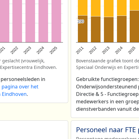
100
100
2025
021
2013
2024
2012
2023
2015
2011
2022
2014
 geslacht (vrouwelijk,
Bovenstaande grafiek toont de
 Expertisecentra Eindhoven.
Speciaal Onderwijs en Expert
 personeelsleden in
Gebruikte functiegroepen: 
e
pagina over het
Onderwijsondersteunend per
a Eindhoven
.
Directie & 5 - Functiegroe
medewerkers in een groep
dienstverbanden vanuit de 
Personeel naar FTE
Percentage medewerkers p