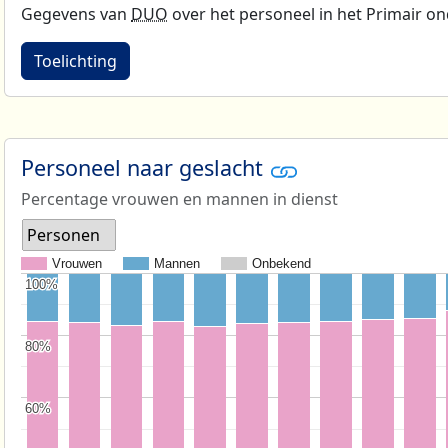
Gegevens van
DUO
over het personeel in het Primair on
Toelichting
Personeel naar geslacht
Percentage vrouwen en mannen in dienst
Personen
Vrouwen
Mannen
Onbekend
100%
100%
80%
80%
60%
60%