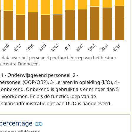
2025
2021
2017
2024
2020
2016
2023
2019
2022
2018
 data over het personeel per functiegroep van het bestuur
isecentra Eindhoven.
1 - Onderwijsgevend personeel, 2 -
soneel (OOP/OBP), 3- Leraren in opleiding (LIO), 4 -
p onbekend. Onbekend is gebruikt als er minder dan 5
 voorkomen. En als de functiegroep van de
salarisadministratie niet aan DUO is aangeleverd.
 percentage
er werktijdfactor