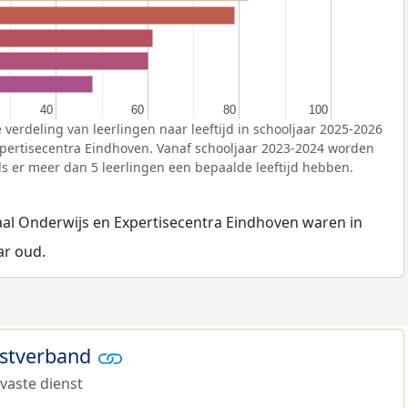
40
40
60
60
80
80
100
100
 verdeling van leerlingen naar leeftijd in schooljaar 2025-2026
xpertisecentra Eindhoven. Vanaf schooljaar 2023-2024 worden
ls er meer dan 5 leerlingen een bepaalde leeftijd hebben.
aal Onderwijs en Expertisecentra Eindhoven waren in
ar oud.
nstverband
 vaste dienst