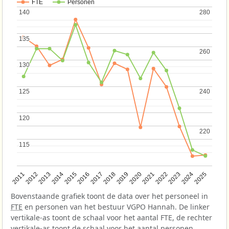
FTE
Personen
140
140
280
280
135
135
260
260
130
130
125
125
240
240
120
120
220
220
115
115
2013
2018
2023
2015
2020
2025
2012
2017
2022
2014
2019
2024
2011
2016
2021
Bovenstaande grafiek toont de data over het personeel in
FTE
en personen van het bestuur VGPO Hannah. De linker
vertikale-as toont de schaal voor het aantal FTE, de rechter
vertikale-as toont de schaal voor het aantal personen.