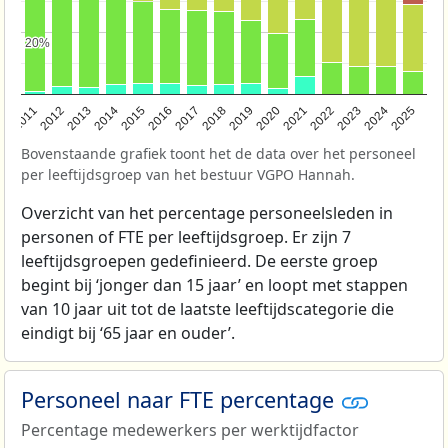
20%
20%
2011
2012
2013
2014
2015
2016
2017
2018
2019
2020
2021
2022
2023
2024
2025
Bovenstaande grafiek toont het de data over het personeel
per leeftijdsgroep van het bestuur VGPO Hannah.
Overzicht van het percentage personeelsleden in
personen of FTE per leeftijdsgroep. Er zijn 7
leeftijdsgroepen gedefinieerd. De eerste groep
begint bij ‘jonger dan 15 jaar’ en loopt met stappen
van 10 jaar uit tot de laatste leeftijdscategorie die
eindigt bij ‘65 jaar en ouder’.
Personeel naar FTE percentage
Percentage medewerkers per werktijdfactor