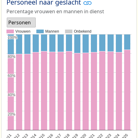
Personeel naar geslacht
Percentage vrouwen en mannen in dienst
Personen
Vrouwen
Mannen
Onbekend
100%
100%
80%
80%
60%
60%
40%
40%
20%
20%
2011
2012
2013
2014
2015
2016
2017
2018
2019
2020
2021
2022
2023
2024
2025