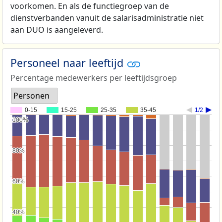
voorkomen. En als de functiegroep van de
dienstverbanden vanuit de salarisadministratie niet
aan DUO is aangeleverd.
Personeel naar leeftijd
Percentage medewerkers per leeftijdsgroep
Personen
0-15
15-25
25-35
35-45
1/2
100%
100%
80%
80%
60%
60%
40%
40%