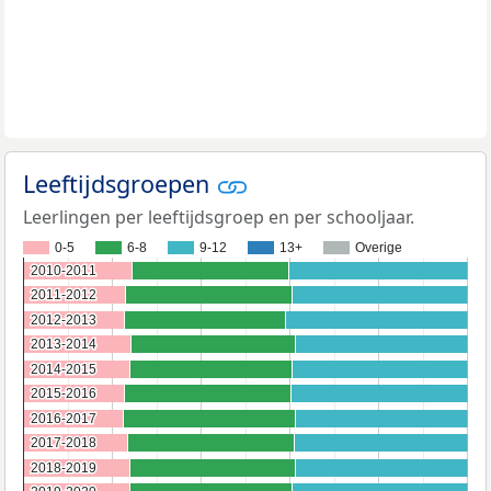
Leeftijdsgroepen
Leerlingen per leeftijdsgroep en per schooljaar.
0-5
6-8
9-12
13+
Overige
2010-2011
2010-2011
2011-2012
2011-2012
2012-2013
2012-2013
2013-2014
2013-2014
2014-2015
2014-2015
2015-2016
2015-2016
2016-2017
2016-2017
2017-2018
2017-2018
2018-2019
2018-2019