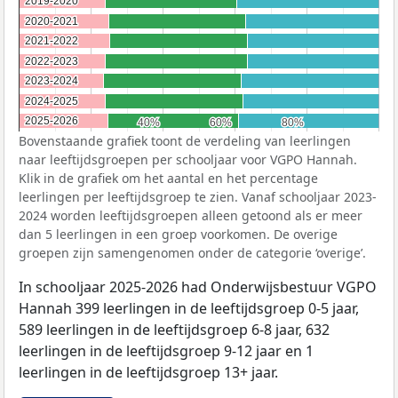
2019-2020
2019-2020
2020-2021
2020-2021
2021-2022
2021-2022
2022-2023
2022-2023
2023-2024
2023-2024
2024-2025
2024-2025
2025-2026
2025-2026
40%
40%
60%
60%
80%
80%
Bovenstaande grafiek toont de verdeling van leerlingen
naar leeftijdsgroepen per schooljaar voor VGPO Hannah.
Klik in de grafiek om het aantal en het percentage
leerlingen per leeftijdsgroep te zien. Vanaf schooljaar 2023-
2024 worden leeftijdsgroepen alleen getoond als er meer
dan 5 leerlingen in een groep voorkomen. De overige
groepen zijn samengenomen onder de categorie ‘overige’.
In schooljaar 2025-2026 had Onderwijsbestuur VGPO
Hannah 399 leerlingen in de leeftijdsgroep 0-5 jaar,
589 leerlingen in de leeftijdsgroep 6-8 jaar, 632
leerlingen in de leeftijdsgroep 9-12 jaar en 1
leerlingen in de leeftijdsgroep 13+ jaar.