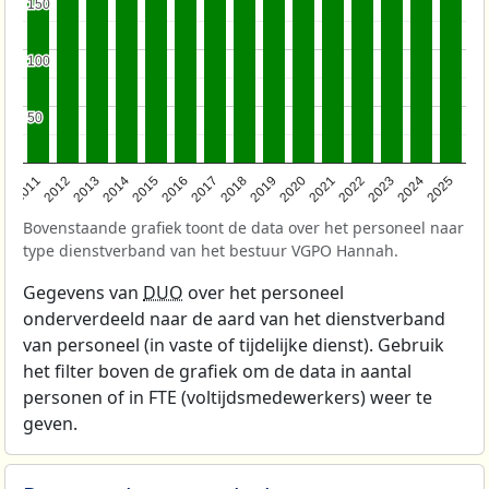
150
150
100
100
50
50
2011
2012
2013
2014
2015
2016
2017
2018
2019
2020
2021
2022
2023
2024
2025
Bovenstaande grafiek toont de data over het personeel naar
type dienstverband van het bestuur VGPO Hannah.
Gegevens van
DUO
over het personeel
onderverdeeld naar de aard van het dienstverband
van personeel (in vaste of tijdelijke dienst). Gebruik
het filter boven de grafiek om de data in aantal
personen of in FTE (voltijdsmedewerkers) weer te
geven.