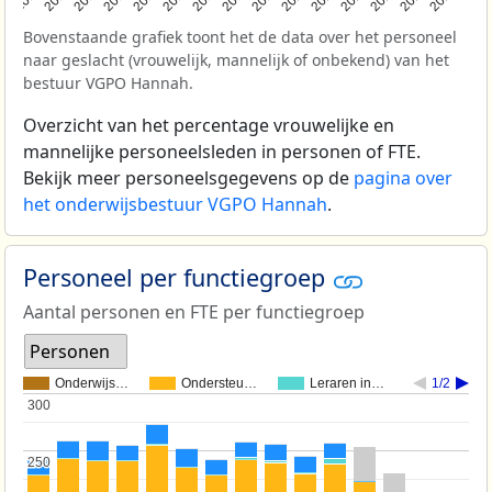
Bovenstaande grafiek toont het de data over het personeel
naar geslacht (vrouwelijk, mannelijk of onbekend) van het
bestuur VGPO Hannah.
Overzicht van het percentage vrouwelijke en
mannelijke personeelsleden in personen of FTE.
Bekijk meer personeelsgegevens op de
pagina over
het onderwijsbestuur VGPO Hannah
.
Personeel per functiegroep
Aantal personen en FTE per functiegroep
Personen
Onderwijs…
Ondersteu…
Leraren in…
1/2
300
300
250
250