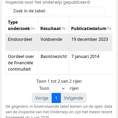
inspectie voor het onderwijs gepubliceerd:
Zoek in de tabel:
Type
onderzoek
Resultaat
Publicatiedatum
Type
Resultaat
Publicatiedatum
Eindoordeel
Voldoende
19 december 2023
onderzoek
Oordeel over
Basistoezicht
7 januari 2014
de financiële
continuïteit
Toon 1 tot 2 van 2 rijen
Toon
rijen
Vorige
1
Volgende
De gegevens in bovenstaande tabel komen uit de open data
van de Inspectie van het Onderwijs en zijn het meest recent
bijgewerkt op 1 juli 2026.