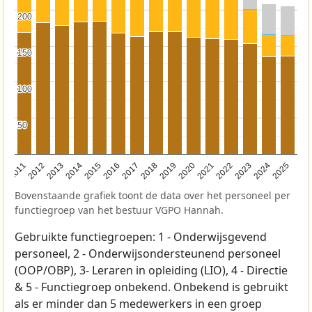
200
200
150
150
100
100
50
50
2011
2012
2013
2014
2015
2016
2017
2018
2019
2020
2021
2022
2023
2024
2025
Bovenstaande grafiek toont de data over het personeel per
functiegroep van het bestuur VGPO Hannah.
Gebruikte functiegroepen: 1 - Onderwijsgevend
personeel, 2 - Onderwijsondersteunend personeel
(OOP/OBP), 3- Leraren in opleiding (LIO), 4 - Directie
& 5 - Functiegroep onbekend. Onbekend is gebruikt
als er minder dan 5 medewerkers in een groep