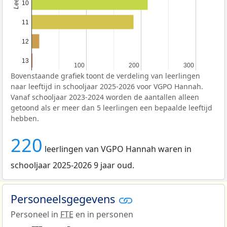
10
11
12
13
100
100
200
200
300
300
Bovenstaande grafiek toont de verdeling van leerlingen
naar leeftijd in schooljaar 2025-2026 voor VGPO Hannah.
Vanaf schooljaar 2023-2024 worden de aantallen alleen
getoond als er meer dan 5 leerlingen een bepaalde leeftijd
hebben.
220
leerlingen van VGPO Hannah waren in
schooljaar 2025-2026 9 jaar oud.
Personeelsgegevens
Personeel in
FTE
en in personen