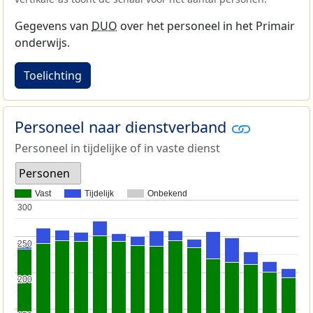
Gegevens van
DUO
over het personeel in het Primair
onderwijs.
Toelichting
Personeel naar dienstverband
Personeel in tijdelijke of in vaste dienst
Personen
Vast
Tijdelijk
Onbekend
300
300
250
250
200
200