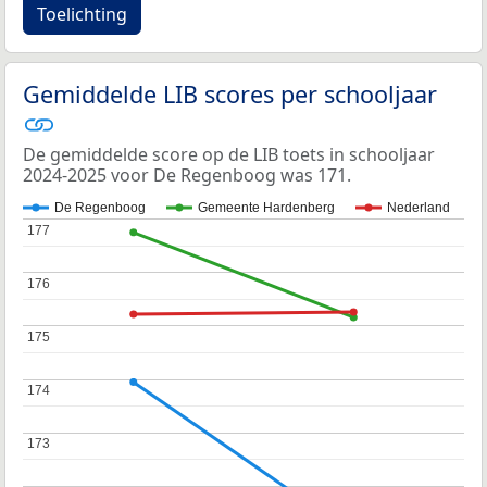
Toelichting
Gemiddelde LIB scores per schooljaar
De gemiddelde score op de LIB toets in schooljaar
2024-2025 voor De Regenboog was 171.
De Regenboog
Gemeente Hardenberg
Nederland
177
177
176
176
175
175
174
174
173
173