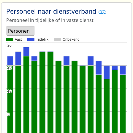
Personeel naar dienstverband
Personeel in tijdelijke of in vaste dienst
Personen
Vast
Tijdelijk
Onbekend
20
20
15
15
10
10
5
5