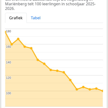
Mariënberg telt 100 leerlingen in schooljaar 2025-
2026.
Grafiek
Tabel
180
180
160
160
140
140
120
120
100
100