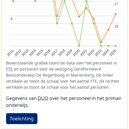
17
17
8
8
16
16
2013
2018
2023
2015
2020
2025
2012
2017
2022
2014
2019
2024
2011
2016
2021
Bovenstaande grafiek toont de data over het personeel in
FTE
en personen voor de vestiging Gereformeerd
Basisonderwijs De Regenboog in Mariënberg. De linker
vertikale-as toont de schaal voor het aantal FTE, de rechter
vertikale-as toont de schaal voor het aantal personen.
Gegevens van
DUO
over het personeel in het primair
onderwijs.
Toelichting