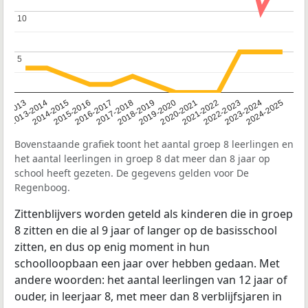
10
10
5
5
2014-2015
2013-2014
2020-2021
12-2013
2019-2020
2018-2019
2017-2018
2024-2025
2016-2017
2023-2024
2022-2023
2015-2016
2021-2022
Bovenstaande grafiek toont het aantal groep 8 leerlingen en
het aantal leerlingen in groep 8 dat meer dan 8 jaar op
school heeft gezeten. De gegevens gelden voor De
Regenboog.
Zittenblijvers worden geteld als kinderen die in groep
8 zitten en die al 9 jaar of langer op de basisschool
zitten, en dus op enig moment in hun
schoolloopbaan een jaar over hebben gedaan. Met
andere woorden: het aantal leerlingen van 12 jaar of
ouder, in leerjaar 8, met meer dan 8 verblijfsjaren in