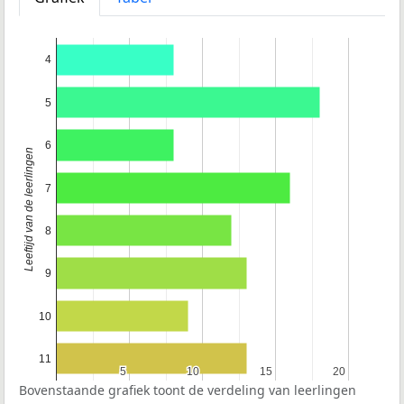
4
5
6
Leeftijd van de leerlingen
7
8
9
10
11
5
5
10
10
15
15
20
20
Bovenstaande grafiek toont de verdeling van leerlingen