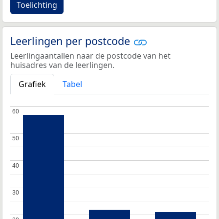
Toelichting
Leerlingen per postcode
Leerlingaantallen naar de postcode van het
huisadres van de leerlingen.
Grafiek
Tabel
60
60
50
50
40
40
30
30