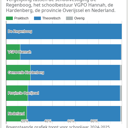
Regenboog, het schoolbestuur VGPO Hannah, de
Hardenberg, de provincie Overijssel en Nederland.
Praktisch
Theoretisch
Overig
De Regenboog
De Regenboog
VGPO Hannah
VGPO Hannah
Gemeente Hardenberg
Gemeente Hardenberg
Provincie Overijssel
Provincie Overijssel
Nederland
Nederland
20%
20%
40%
40%
60%
60%
80%
80%
Bovenstaande grafiek toont voor schooljaar 2024-2025