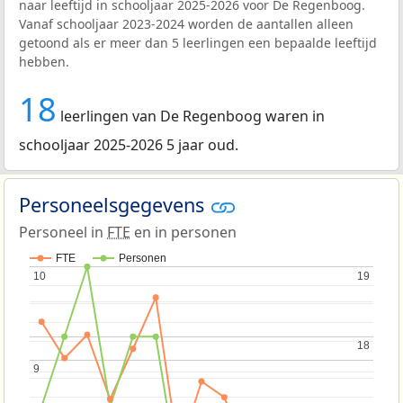
naar leeftijd in schooljaar 2025-2026 voor De Regenboog.
Vanaf schooljaar 2023-2024 worden de aantallen alleen
getoond als er meer dan 5 leerlingen een bepaalde leeftijd
hebben.
18
leerlingen van De Regenboog waren in
schooljaar 2025-2026 5 jaar oud.
Personeelsgegevens
Personeel in
FTE
en in personen
FTE
Personen
10
10
19
19
18
18
9
9