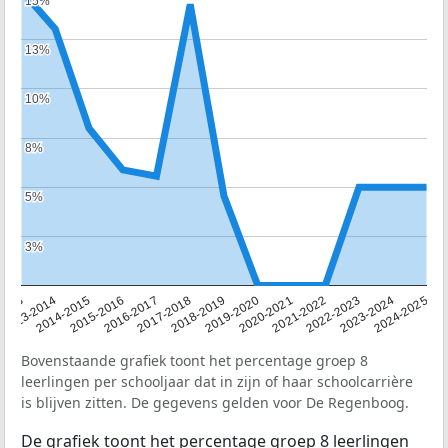
15%
15%
13%
13%
10%
10%
8%
8%
5%
5%
3%
3%
2013
2013-2014
2014-2015
2015-2016
2016-2017
2017-2018
2018-2019
2019-2020
2020-2021
2021-2022
2022-2023
2023-2024
2024-2025
Bovenstaande grafiek toont het percentage groep 8
leerlingen per schooljaar dat in zijn of haar schoolcarrière
is blijven zitten. De gegevens gelden voor De Regenboog.
De grafiek toont het percentage groep 8 leerlingen