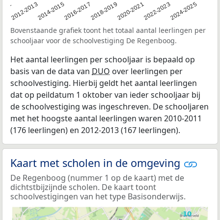
2011
2012-2013
2014-2015
2016-2017
2018-2019
2020-2021
2022-2023
2024-2025
Bovenstaande grafiek toont het totaal aantal leerlingen per
schooljaar voor de schoolvestiging De Regenboog.
Het aantal leerlingen per schooljaar is bepaald op
basis van de data van
DUO
over leerlingen per
schoolvestiging. Hierbij geldt het aantal leerlingen
dat op peildatum 1 oktober van ieder schooljaar bij
de schoolvestiging was ingeschreven. De schooljaren
met het hoogste aantal leerlingen waren 2010-2011
(176 leerlingen) en 2012-2013 (167 leerlingen).
Kaart met scholen in de omgeving
De Regenboog (nummer 1 op de kaart) met de
dichtstbijzijnde scholen. De kaart toont
schoolvestigingen van het type Basisonderwijs.