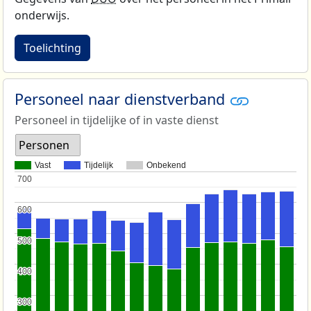
onderwijs.
Toelichting
Personeel naar dienstverband
Personeel in tijdelijke of in vaste dienst
Personen
Vast
Tijdelijk
Onbekend
700
700
600
600
500
500
400
400
300
300