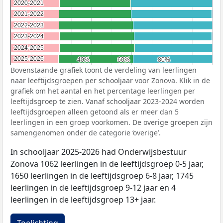
2020-2021
2020-2021
2021-2022
2021-2022
2022-2023
2022-2023
2023-2024
2023-2024
2024-2025
2024-2025
2025-2026
2025-2026
40%
40%
60%
60%
80%
80%
Bovenstaande grafiek toont de verdeling van leerlingen
naar leeftijdsgroepen per schooljaar voor Zonova. Klik in de
grafiek om het aantal en het percentage leerlingen per
leeftijdsgroep te zien. Vanaf schooljaar 2023-2024 worden
leeftijdsgroepen alleen getoond als er meer dan 5
leerlingen in een groep voorkomen. De overige groepen zijn
samengenomen onder de categorie ‘overige’.
In schooljaar 2025-2026 had Onderwijsbestuur
Zonova 1062 leerlingen in de leeftijdsgroep 0-5 jaar,
1650 leerlingen in de leeftijdsgroep 6-8 jaar, 1745
leerlingen in de leeftijdsgroep 9-12 jaar en 4
leerlingen in de leeftijdsgroep 13+ jaar.