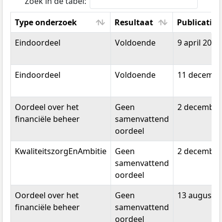
Zoek in de tabel:
Type onderzoek
Resultaat
Publicatie
Type onderzoek
Resultaat
Publicatie
Eindoordeel
Voldoende
9 april 2026
Eindoordeel
Voldoende
11 decembe
Oordeel over het
Geen
2 december
financiële beheer
samenvattend
oordeel
KwaliteitszorgEnAmbitie
Geen
2 december
samenvattend
oordeel
Oordeel over het
Geen
13 augustu
financiële beheer
samenvattend
oordeel