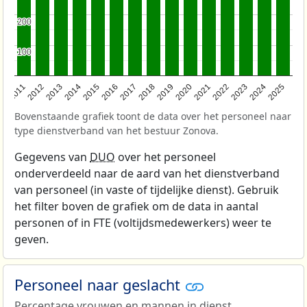
200
200
100
100
2011
2012
2013
2014
2015
2016
2017
2018
2019
2020
2021
2022
2023
2024
2025
Bovenstaande grafiek toont de data over het personeel naar
type dienstverband van het bestuur Zonova.
Gegevens van
DUO
over het personeel
onderverdeeld naar de aard van het dienstverband
van personeel (in vaste of tijdelijke dienst). Gebruik
het filter boven de grafiek om de data in aantal
personen of in FTE (voltijdsmedewerkers) weer te
geven.
Personeel naar geslacht
Percentage vrouwen en mannen in dienst