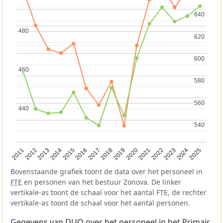
640
640
480
480
620
620
600
600
460
460
580
580
560
560
440
440
540
540
2013
2018
2023
2015
2020
2025
2012
2017
2022
2014
2019
2024
2011
2016
2021
Bovenstaande grafiek toont de data over het personeel in
FTE
en personen van het bestuur Zonova. De linker
vertikale-as toont de schaal voor het aantal FTE, de rechter
vertikale-as toont de schaal voor het aantal personen.
Gegevens van
DUO
over het personeel in het Primair