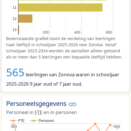
11
12
13
200
200
400
400
600
600
Bovenstaande grafiek toont de verdeling van leerlingen
naar leeftijd in schooljaar 2025-2026 voor Zonova. Vanaf
schooljaar 2023-2024 worden de aantallen alleen getoond
als er meer dan 5 leerlingen een bepaalde leeftijd hebben.
565
leerlingen van Zonova waren in schooljaar
2025-2026 9 jaar oud of 7 jaar oud.
Personeelsgegevens
Personeel in
FTE
en in personen
FTE
Personen
500
500
660
660