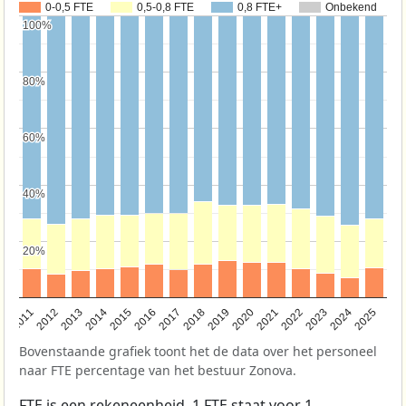
0-0,5 FTE
0,5-0,8 FTE
0,8 FTE+
Onbekend
100%
100%
80%
80%
60%
60%
40%
40%
20%
20%
2011
2012
2013
2014
2015
2016
2017
2018
2019
2020
2021
2022
2023
2024
2025
Bovenstaande grafiek toont het de data over het personeel
naar FTE percentage van het bestuur Zonova.
FTE is een rekeneenheid. 1 FTE staat voor 1