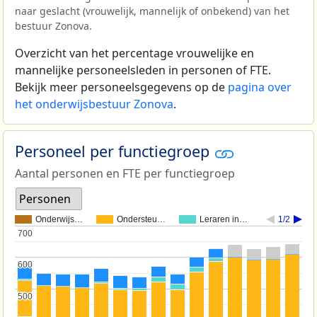
naar geslacht (vrouwelijk, mannelijk of onbekend) van het
bestuur Zonova.
Overzicht van het percentage vrouwelijke en
mannelijke personeelsleden in personen of FTE.
Bekijk meer personeelsgegevens op de
pagina over
het onderwijsbestuur Zonova
.
Personeel per functiegroep
Aantal personen en FTE per functiegroep
Personen
Onderwijs…
Ondersteu…
Leraren in…
1/2
700
700
600
600
500
500