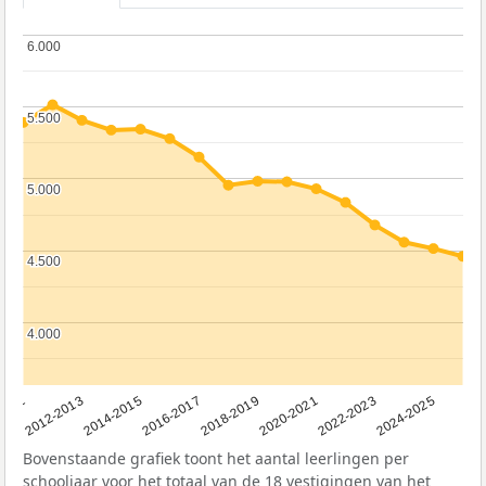
6.000
6.000
5.500
5.500
5.000
5.000
4.500
4.500
4.000
4.000
2011
2012-2013
2014-2015
2016-2017
2018-2019
2020-2021
2022-2023
2024-2025
Bovenstaande grafiek toont het aantal leerlingen per
schooljaar voor het totaal van de 18 vestigingen van het