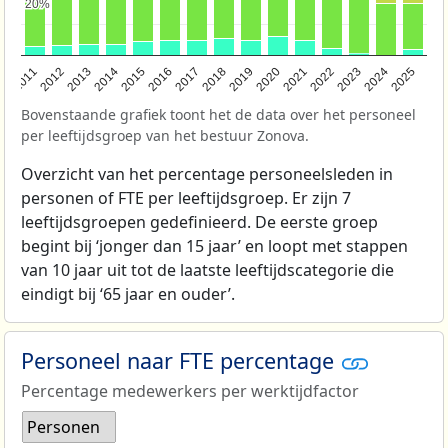
20%
20%
2011
2012
2013
2014
2015
2016
2017
2018
2019
2020
2021
2022
2023
2024
2025
Bovenstaande grafiek toont het de data over het personeel
per leeftijdsgroep van het bestuur Zonova.
Overzicht van het percentage personeelsleden in
personen of FTE per leeftijdsgroep. Er zijn 7
leeftijdsgroepen gedefinieerd. De eerste groep
begint bij ‘jonger dan 15 jaar’ en loopt met stappen
van 10 jaar uit tot de laatste leeftijdscategorie die
eindigt bij ‘65 jaar en ouder’.
Personeel naar FTE percentage
Percentage medewerkers per werktijdfactor
Personen