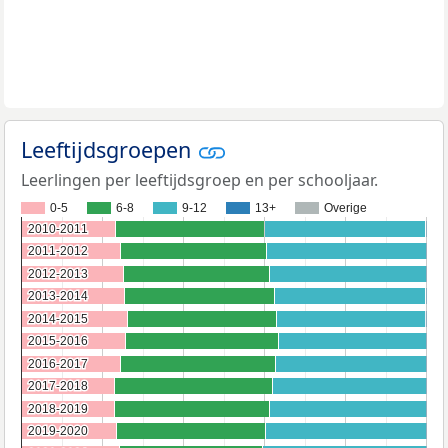
Leeftijdsgroepen
Leerlingen per leeftijdsgroep en per schooljaar.
0-5
6-8
9-12
13+
Overige
2010-2011
2010-2011
2011-2012
2011-2012
2012-2013
2012-2013
2013-2014
2013-2014
2014-2015
2014-2015
2015-2016
2015-2016
2016-2017
2016-2017
2017-2018
2017-2018
2018-2019
2018-2019
2019-2020
2019-2020