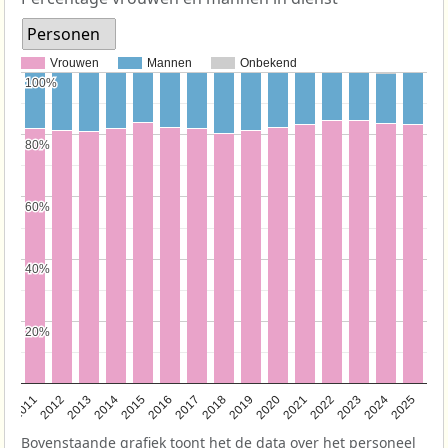
Personen
Vrouwen
Mannen
Onbekend
100%
100%
80%
80%
60%
60%
40%
40%
20%
20%
2011
2012
2013
2014
2015
2016
2017
2018
2019
2020
2021
2022
2023
2024
2025
Bovenstaande grafiek toont het de data over het personeel