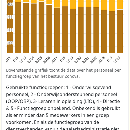
400
400
300
300
200
200
100
100
2011
2012
2013
2014
2015
2016
2017
2018
2019
2020
2021
2022
2023
2024
2025
Bovenstaande grafiek toont de data over het personeel per
functiegroep van het bestuur Zonova.
Gebruikte functiegroepen: 1 - Onderwijsgevend
personeel, 2 - Onderwijsondersteunend personeel
(OOP/OBP), 3- Leraren in opleiding (LIO), 4 - Directie
& 5 - Functiegroep onbekend. Onbekend is gebruikt
als er minder dan 5 medewerkers in een groep
voorkomen. En als de functiegroep van de
dienstverbanden vanuit de salarisadministratie niet