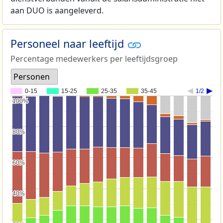
aan DUO is aangeleverd.
Personeel naar leeftijd
Percentage medewerkers per leeftijdsgroep
Personen
0-15
15-25
25-35
35-45
1/2
100%
100%
80%
80%
60%
60%
40%
40%