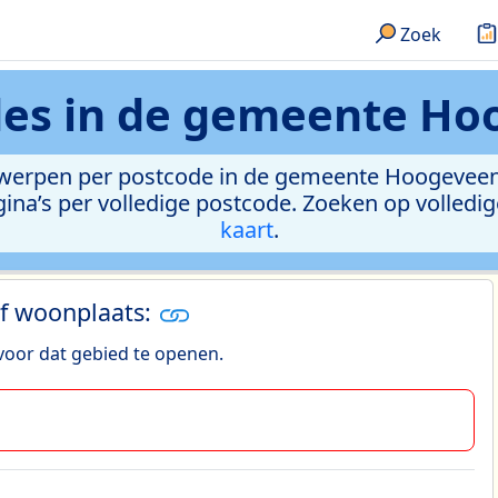
Zoek
des in de gemeente Ho
rwerpen per postcode in de gemeente Hoogeveen.
gina’s per volledige postcode. Zoeken op volledi
kaart
.
f woonplaats:
oor dat gebied te openen.