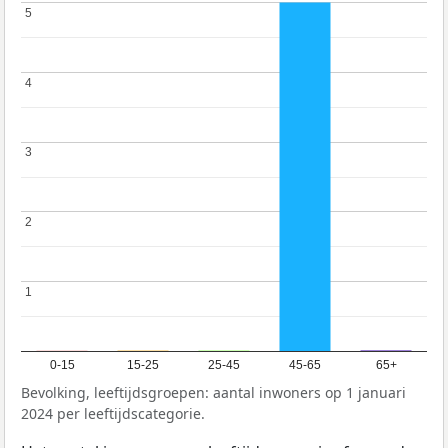
5
5
4
4
3
3
2
2
1
1
0-15
15-25
25-45
45-65
65+
Bevolking, leeftijdsgroepen: aantal inwoners op 1 januari
2024 per leeftijdscategorie.