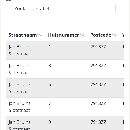
Zoek in de tabel:
Straatnaam
Huisnummer
Postcode
Wo
Straatnaam
Huisnummer
Postcode
Wo
Jan Bruins
1
7913ZZ
Hol
Slotstraat
Jan Bruins
3
7913ZZ
Hol
Slotstraat
Jan Bruins
5
7913ZZ
Hol
Slotstraat
Jan Bruins
7
7913ZZ
Hol
Slotstraat
Jan Bruins
9
7913ZZ
Hol
Slotstraat