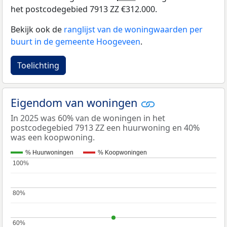
het postcodegebied 7913 ZZ €312.000.
Bekijk ook de
ranglijst van de woningwaarden per
buurt in de gemeente Hoogeveen
.
Toelichting
Eigendom van woningen
In 2025 was 60% van de woningen in het
postcodegebied 7913 ZZ een huurwoning en 40%
was een koopwoning.
% Huurwoningen
% Koopwoningen
100%
100%
80%
80%
60%
60%