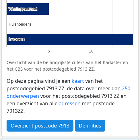
Woningvoorraad
Woningvoorraad
Huishoudens
Huishoudens
Inwoners
Inwoners
5
10
Overzicht van de belangrijkste cijfers van het Kadaster en
het
CBS
voor het postcodegebied 7913 ZZ.
Op deze pagina vind je een
kaart
van het
postcodegebied 7913 ZZ, de data over meer dan
250
onderwerpen
voor het postcodegebied 7913 ZZ en
een overzicht van alle
adressen
met postcode
7913ZZ.
Overzicht postcode 7913
Definities