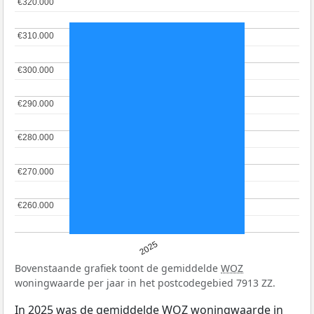
€320.000
€320.000
€310.000
€310.000
€300.000
€300.000
€290.000
€290.000
€280.000
€280.000
€270.000
€270.000
€260.000
€260.000
2025
Bovenstaande grafiek toont de gemiddelde
WOZ
woningwaarde per jaar in het postcodegebied 7913 ZZ.
In 2025 was de gemiddelde
WOZ
woningwaarde in