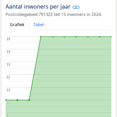
Aantal inwoners per jaar
Postcodegebied 7913ZZ telt 15 inwoners in 2024.
Grafiek
Tabel
15
15
14
14
13
13
12
12
11
11
10
10
9
9