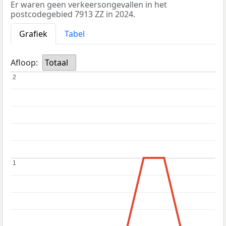
Er waren geen verkeersongevallen in het
postcodegebied 7913 ZZ in 2024.
Grafiek
Tabel
Afloop:
Totaal
2
2
1
1