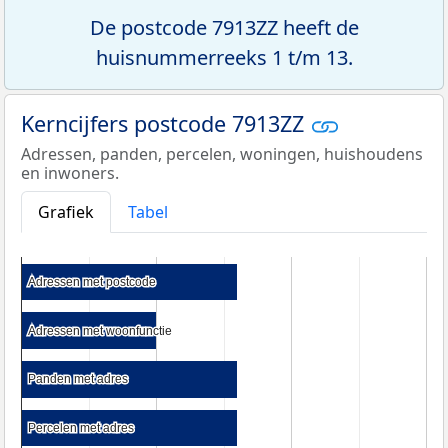
De postcode 7913ZZ heeft de
huisnummerreeks 1 t/m 13.
Kerncijfers postcode 7913ZZ
Adressen, panden, percelen, woningen, huishoudens
en inwoners.
Grafiek
Tabel
Adressen met postcode
Adressen met postcode
Adressen met woonfunctie
Adressen met woonfunctie
Panden met adres
Panden met adres
Percelen met adres
Percelen met adres