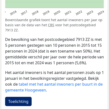
2015
2016
2017
2018
2019
2020
2021
2022
2023
2024
Bovenstaande grafiek toont het aantal inwoners per jaar op
basis van de data van het
CBS
voor het postcodegebied
7913 ZZ.
De bevolking van het postcodegebied 7913 ZZ is met
5 personen gestegen van 10 personen in 2015 tot 15
personen in 2024 (dat is een toename van 50%). Het
gemiddelde verschil per jaar over de hele periode van
2015 tot en met 2024 was 1 personen (5,6%).
Het aantal inwoners is het aantal personen zoals op 1
januari in het bevolkingsregister vastgelegd. Bekijk
ook de
tabel met het aantal inwoners per buurt in de
gemeente Hoogeveen
.
Toelichting