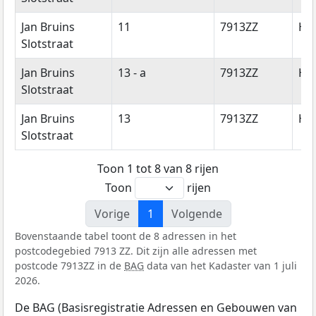
Jan Bruins
11
7913ZZ
Hol
Slotstraat
Jan Bruins
13 - a
7913ZZ
Hol
Slotstraat
Jan Bruins
13
7913ZZ
Hol
Slotstraat
Toon 1 tot 8 van 8 rijen
Toon
rijen
Vorige
1
Volgende
Bovenstaande tabel toont de 8 adressen in het
postcodegebied 7913 ZZ. Dit zijn alle adressen met
postcode 7913ZZ in de
BAG
data van het Kadaster van 1 juli
2026.
De BAG (Basisregistratie Adressen en Gebouwen van