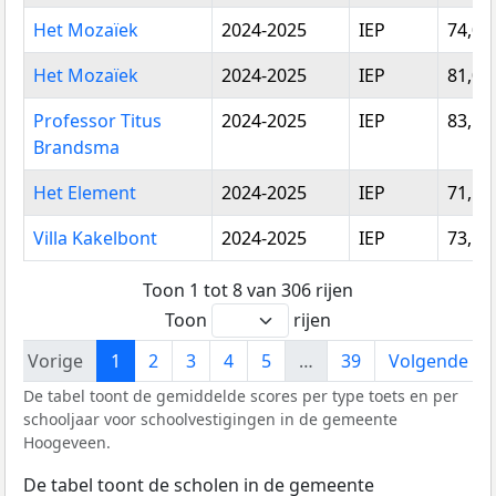
Het Mozaïek
2024-2025
IEP
74,00
Het Mozaïek
2024-2025
IEP
81,00
Professor Titus
2024-2025
IEP
83,55
Brandsma
Het Element
2024-2025
IEP
71,12
Villa Kakelbont
2024-2025
IEP
73,50
Toon 1 tot 8 van 306 rijen
Toon
rijen
Vorige
1
2
3
4
5
…
39
Volgende
De tabel toont de gemiddelde scores per type toets en per
schooljaar voor schoolvestigingen in de gemeente
Hoogeveen.
De tabel toont de scholen in de gemeente