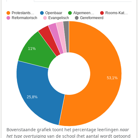
Protestants…
Openbaar
Algemeen…
Rooms-Kat…
Reformatorisch
Evangelisch
Gereformeerd
11%
53,1%
25,8%
Bovenstaande grafiek toont het percentage leerlingen
naar
het type overtuiging
van de school (het aantal wordt getoond