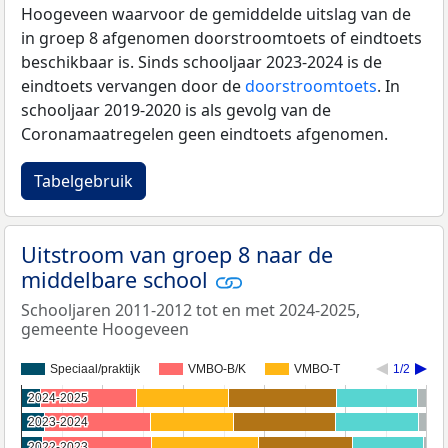
Hoogeveen waarvoor de gemiddelde uitslag van de
in groep 8 afgenomen doorstroomtoets of eindtoets
beschikbaar is. Sinds schooljaar 2023-2024 is de
eindtoets vervangen door de
doorstroomtoets
. In
schooljaar 2019-2020 is als gevolg van de
Coronamaatregelen geen eindtoets afgenomen.
Tabelgebruik
Uitstroom van groep 8 naar de
middelbare school
Schooljaren 2011-2012 tot en met 2024-2025,
gemeente Hoogeveen
Speciaal/praktijk
VMBO-B/K
VMBO-T
1/2
2024-2025
2024-2025
2023-2024
2023-2024
2022-2023
2022-2023