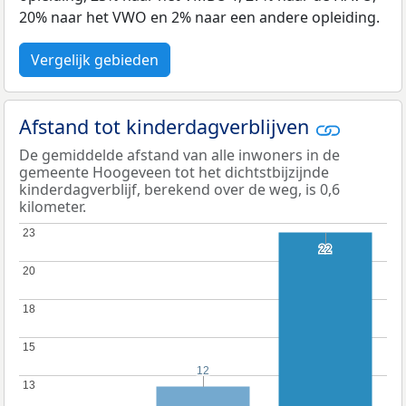
20% naar het VWO en 2% naar een andere opleiding.
Vergelijk gebieden
Afstand tot kinderdagverblijven
De gemiddelde afstand van alle inwoners in de
gemeente Hoogeveen tot het dichtstbijzijnde
kinderdagverblijf, berekend over de weg, is 0,6
kilometer.
23
23
22
22
20
20
18
18
15
15
12
12
13
13