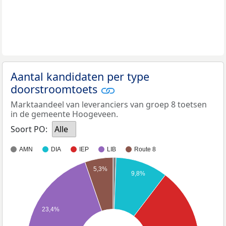
Aantal kandidaten per type
doorstroomtoets
Marktaandeel van leveranciers van groep 8 toetsen
in de gemeente Hoogeveen.
Soort PO:
Alle
AMN
DIA
IEP
LIB
Route 8
5,3%
9,8%
23,4%