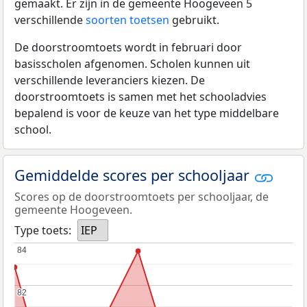
gemaakt. Er zijn in de gemeente Hoogeveen 5
verschillende
soorten toetsen
gebruikt.
De doorstroomtoets wordt in februari door
basisscholen afgenomen. Scholen kunnen uit
verschillende leveranciers kiezen. De
doorstroomtoets is samen met het schooladvies
bepalend is voor de keuze van het type middelbare
school.
Gemiddelde scores per schooljaar
Scores op de doorstroomtoets per schooljaar, de
gemeente Hoogeveen.
Type toets:
IEP
84
84
82
82