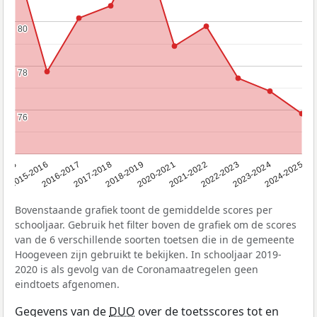
80
80
78
78
76
76
2015
2015-2016
2016-2017
2017-2018
2018-2019
2020-2021
2021-2022
2022-2023
2023-2024
2024-2025
Bovenstaande grafiek toont de gemiddelde scores per
schooljaar. Gebruik het filter boven de grafiek om de scores
van de 6 verschillende soorten toetsen die in de gemeente
Hoogeveen zijn gebruikt te bekijken. In schooljaar 2019-
2020 is als gevolg van de Coronamaatregelen geen
eindtoets afgenomen.
Gegevens van de
DUO
over de toetsscores tot en