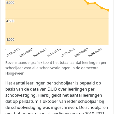
5.000
5.000
4.500
4.500
4.000
4.000
2011
2012-2013
2014-2015
2016-2017
2018-2019
2020-2021
2022-2023
2024-2025
Bovenstaande grafiek toont het totaal aantal leerlingen per
schooljaar voor alle schoolvestigingen in de gemeente
Hoogeveen.
Het aantal leerlingen per schooljaar is bepaald op
basis van de data van
DUO
over leerlingen per
schoolvestiging. Hierbij geldt het aantal leerlingen
dat op peildatum 1 oktober van ieder schooljaar bij
de schoolvestiging was ingeschreven. De schooljaren
met het hoogste aantal leerlingen waren 2010-2011