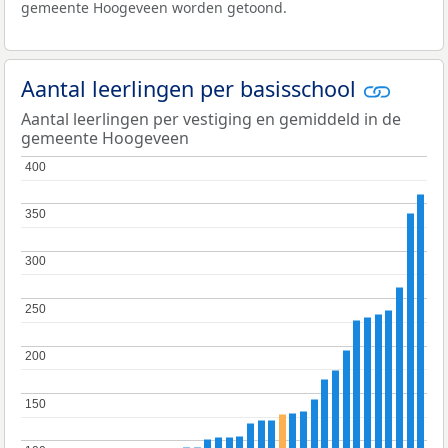
gemeente Hoogeveen worden getoond.
Aantal leerlingen per basisschool
Aantal leerlingen per vestiging en gemiddeld in de
gemeente Hoogeveen
400
400
350
350
300
300
250
250
200
200
150
150