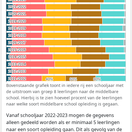
2021-2022
2021-2022
2020-2021
2020-2021
2019-2020
2019-2020
2018-2019
2018-2019
2017-2018
2017-2018
2016-2017
2016-2017
2015-2016
2015-2016
2014-2015
2014-2015
2013-2014
2013-2014
2012-2013
2012-2013
2011-2012
2011-2012
40%
40%
60%
60%
80%
80%
Bovenstaande grafiek toont in iedere rij een schooljaar met
de uitstroom van groep 8 leerlingen naar de middelbare
school. Hierbij is te zien hoeveel procent van de leerlingen
naar welke soort middelbare school opleiding is gegaan.
Vanaf schooljaar 2022-2023 mogen de gegevens
alleen gedeeld worden als er minimaal 5 leerlingen
naar een soort opleiding gaan. Dit als gevolg van de