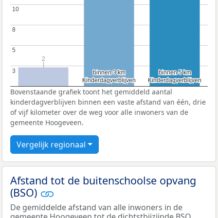
10
10
8
8
5
5
2
2
3
3
binnen 3 km
binnen 3 km
binnen 5 km
binnen 5 km
Kinderdagverblijven
Kinderdagverblijven
Kinderdagverblijven
Kinderdagverblijven
Bovenstaande grafiek toont het gemiddeld aantal
kinderdagverblijven binnen een vaste afstand van één, drie
of vijf kilometer over de weg voor alle inwoners van de
gemeente Hoogeveen.
Vergelijk regionaal
Afstand tot de buitenschoolse opvang
(BSO)
De gemiddelde afstand van alle inwoners in de
gemeente Hoogeveen tot de dichtstbijzijnde
BSO
,