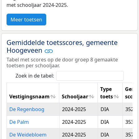
met schooljaar 2024-2025.
Meer toetsen
Gemiddelde toetsscores, gemeente
Hoogeveen
Tabel met scores op de door groep 8 gemaakte
toetsen per schooljaar.
Zoek in de tabel:
Type
Gemi
Vestigingsnaam
Schooljaar
toets
score
Vestigingsnaam
Schooljaar
Type
Gemi
De Regenboog
2024-2025
DIA
352,0
toets
score
De Palm
2024-2025
DIA
353,3
De Weidebloem
2024-2025
DIA
357,8