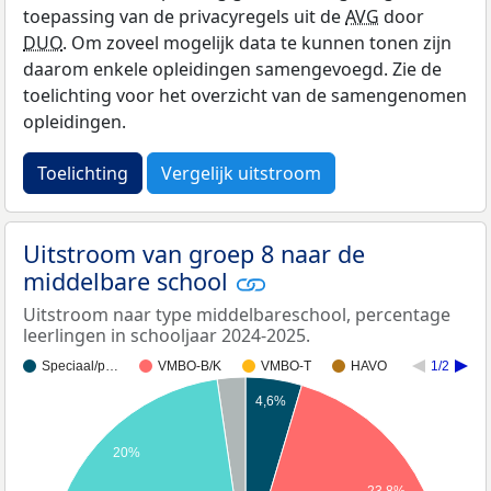
toepassing van de privacyregels uit de
AVG
door
DUO
. Om zoveel mogelijk data te kunnen tonen zijn
daarom enkele opleidingen samengevoegd. Zie de
toelichting voor het overzicht van de samengenomen
opleidingen.
Toelichting
Vergelijk uitstroom
Uitstroom van groep 8 naar de
middelbare school
Uitstroom naar type middelbareschool, percentage
leerlingen in schooljaar 2024-2025.
Speciaal/p…
VMBO-B/K
VMBO-T
HAVO
1/2
4,6%
20%