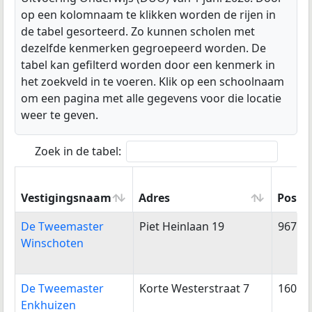
op een kolomnaam te klikken worden de rijen in
de tabel gesorteerd. Zo kunnen scholen met
dezelfde kenmerken gegroepeerd worden. De
tabel kan gefilterd worden door een kenmerk in
het zoekveld in te voeren. Klik op een schoolnaam
om een pagina met alle gegevens voor die locatie
weer te geven.
Zoek in de tabel:
Vestigingsnaam
Adres
Postc
Vestigingsnaam
Adres
Postc
De Tweemaster
Piet Heinlaan 19
9675A
Winschoten
De Tweemaster
Korte Westerstraat 7
1601R
Enkhuizen