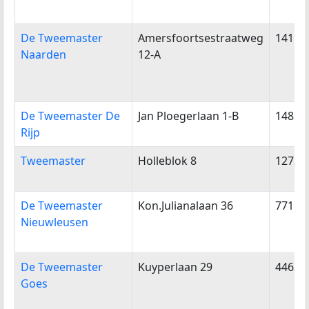
De Tweemaster
Amersfoortsestraatweg
1411H
Naarden
12-A
De Tweemaster De
Jan Ploegerlaan 1-B
1483V
Rijp
Tweemaster
Holleblok 8
1273E
De Tweemaster
Kon.Julianalaan 36
7711K
Nieuwleusen
De Tweemaster
Kuyperlaan 29
4463S
Goes