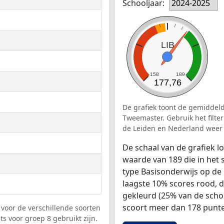
Schooljaar:
2024-2025
LIB
158
189
177,76
De grafiek toont de gemiddeld
Tweemaster. Gebruik het filte
de Leiden en Nederland weer 
De schaal van de grafiek 
waarde van 189 die in het 
type Basisonderwijs op de 
laagste 10% scores rood, 
gekleurd (25% van de scho
scoort meer dan 178 punte
voor de verschillende soorten
s voor groep 8 gebruikt zijn.