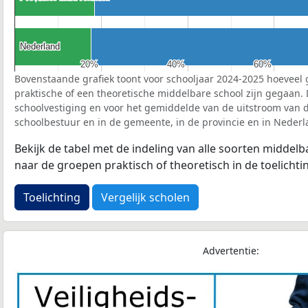
Nederland
Nederland
20%
20%
40%
40%
60%
60%
Bovenstaande grafiek toont voor schooljaar 2024-2025 hoeveel 
praktische of een theoretische middelbare school zijn gegaan.
schoolvestiging en voor het gemiddelde van de uitstroom van d
schoolbestuur en in de gemeente, in de provincie en in Nederl
Bekijk de tabel met de indeling van alle soorten middel
naar de groepen praktisch of theoretisch in de toelichti
Toelichting
Vergelijk scholen
Advertentie: