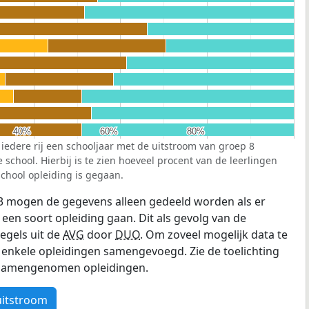
40%
40%
60%
60%
80%
80%
 iedere rij een schooljaar met de uitstroom van groep 8
school. Hierbij is te zien hoeveel procent van de leerlingen
chool opleiding is gegaan.
3 mogen de gegevens alleen gedeeld worden als er
 een soort opleiding gaan. Dit als gevolg van de
egels uit de
AVG
door
DUO
. Om zoveel mogelijk data te
enkele opleidingen samengevoegd. Zie de toelichting
e samengenomen opleidingen.
uitstroom