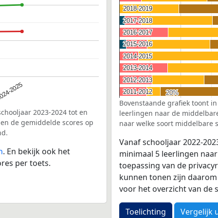
2018-2019
2018-2019
2017-2018
2017-2018
2016-2017
2016-2017
2015-2016
2015-2016
2014-2015
2014-2015
2013-2014
2013-2014
2012-2013
2012-2013
024-2025
2011-2012
2011-2012
20%
20%
Bovenstaande grafiek toont in
schooljaar 2023-2024 tot en
leerlingen naar de middelbare 
den de gemiddelde scores op
naar welke soort middelbare s
nd.
Vanaf schooljaar 2022-202
n
. En bekijk ook het
minimaal 5 leerlingen naar
res per toets.
toepassing van de privacyr
kunnen tonen zijn daarom 
voor het overzicht van d
Toelichting
Vergelijk 