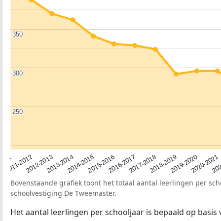
350
350
300
300
250
250
2012-2013
2019-2020
2015-2016
2011-2012
2018-2019
2014-2015
2011
202
2017-2018
2013-2014
2020-2021
2016-2017
Bovenstaande grafiek toont het totaal aantal leerlingen per sch
schoolvestiging De Tweemaster.
Het aantal leerlingen per schooljaar is bepaald op basis