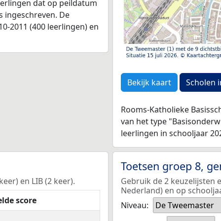
leerlingen dat op peildatum
as ingeschreven. De
0-2011 (400 leerlingen) en
Bekijk kaart
Scholen i
Rooms-Katholieke Basissch
van het type "Basisonderw
leerlingen in schooljaar 20
Toetsen groep 8, g
er) en LIB (2 keer).
Gebruik de 2 keuzelijsten 
Nederland) en op schoolja
lde score
Niveau:
De Tweemaster