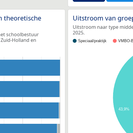
n theoretische
Uitstroom van groe
Uitstroom naar type middel
2025.
het schoolbestuur
 Zuid-Holland en
Speciaal/praktijk
VMBO-B
43,9%