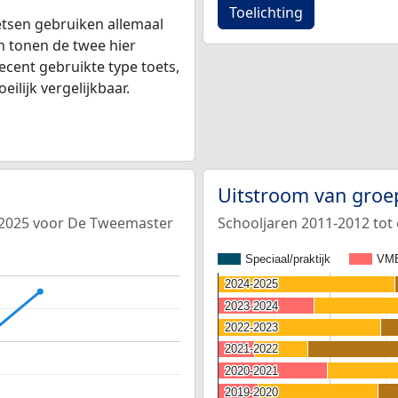
Toelichting
tsen gebruiken allemaal
 tonen de twee hier
ecent gebruikte type toets,
ilijk vergelijkbaar.
Uitstroom van groe
4-2025 voor De Tweemaster
Schooljaren 2011-2012 tot
Speciaal/praktijk
VM
2024-2025
2024-2025
2023-2024
2023-2024
2022-2023
2022-2023
2021-2022
2021-2022
2020-2021
2020-2021
2019-2020
2019-2020