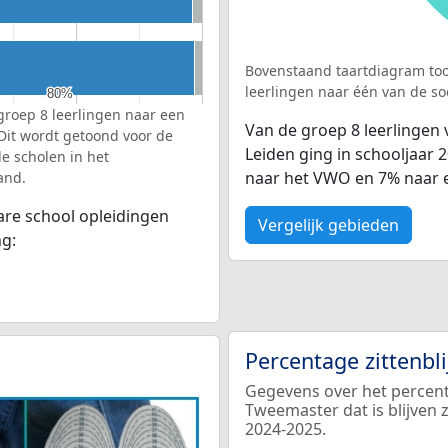
Bovenstaand taartdiagram too
leerlingen naar één van de so
80%
80%
groep 8 leerlingen naar een
Van de groep 8 leerlingen
 Dit wordt getoond voor de
Leiden ging in schooljaar
e scholen in het
naar het VWO en 7% naar e
and.
bare school opleidingen
Vergelijk gebieden
ng:
Percentage zittenbl
Gegevens over het percent
Tweemaster dat is blijven 
2024-2025.