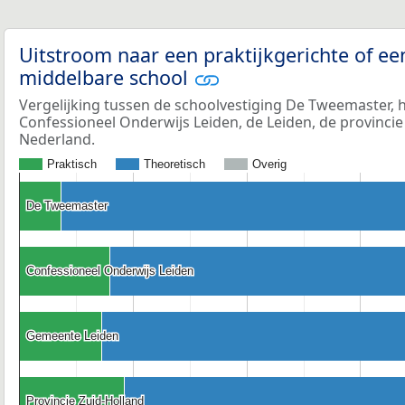
Uitstroom naar een praktijkgerichte of ee
middelbare school
Vergelijking tussen de schoolvestiging De Tweemaster, 
Confessioneel Onderwijs Leiden, de Leiden, de provincie
Nederland.
Praktisch
Theoretisch
Overig
De Tweemaster
De Tweemaster
Confessioneel Onderwijs Leiden
Confessioneel Onderwijs Leiden
Gemeente Leiden
Gemeente Leiden
Provincie Zuid-Holland
Provincie Zuid-Holland