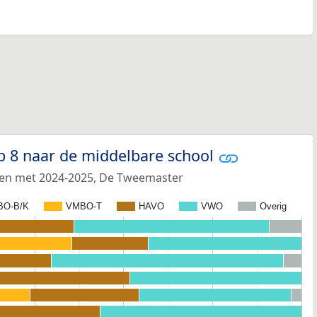
p 8 naar de middelbare school
 en met 2024-2025, De Tweemaster
BO-B/K
VMBO-T
HAVO
VWO
Overig