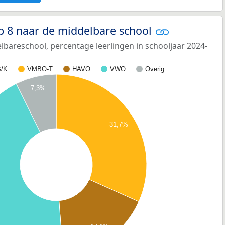
p 8 naar de middelbare school
bareschool, percentage leerlingen in schooljaar 2024-
/K
VMBO-T
HAVO
VWO
Overig
7,3%
31,7%