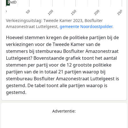
PvdD
PvdD
0
50
100
150
200
250
Verkiezingsuitslag: Tweede Kamer 2023, Bosfluiter
Amazonestraat Luttelgeest,
gemeente Noordoostpolder
.
Hoeveel stemmen kregen de politieke partijen bij de
verkiezingen voor de Tweede Kamer van de
stemmers bij stembureau Bosfluiter Amazonestraat
Luttelgeest? Bovenstaande grafiek toont het aantal
stemmen per partij voor de 12 grootste politieke
partijen van de in totaal 21 partijen waarop bij
stembureau Bosfluiter Amazonestraat Luttelgeest is
gestemd. De tabel toont alle partijen waarop is
gestemd.
Advertentie: