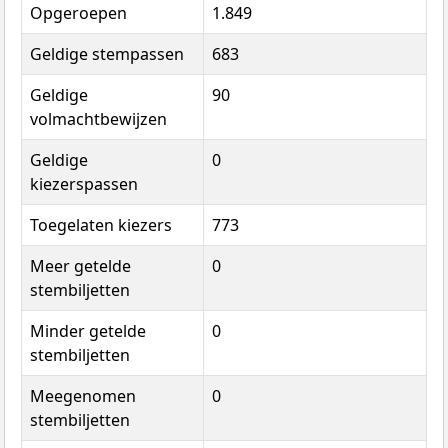
Opgeroepen
1.849
Geldige stempassen
683
Geldige
90
volmachtbewijzen
Geldige
0
kiezerspassen
Toegelaten kiezers
773
Meer getelde
0
stembiljetten
Minder getelde
0
stembiljetten
Meegenomen
0
stembiljetten