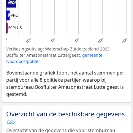
AWP
AWP
BVNL
BVNL
50PLUS
50PLUS
0
100
200
300
400
500
Verkiezingsuitslag: Waterschap Zuiderzeeland 2023,
Bosfluiter Amazonestraat Luttelgeest,
gemeente
Noordoostpolder
.
Bovenstaande grafiek toont het aantal stemmen per
partij voor alle 8 politieke partijen waarop bij
stembureau Bosfluiter Amazonestraat Luttelgeest is
gestemd.
Overzicht van de beschikbare gegevens
Overzicht van de gegevens die voor stembureau