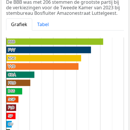
De BBB was met 206 stemmen de grootste partij bij
de verkiezingen voor de Tweede Kamer van 2023 bij
stembureau Bosfluiter Amazonestraat Luttelgeest.
Grafiek
Tabel
BBB
BBB
PVV
PVV
NSC
NSC
VVD
VVD
CDA
CDA
PRO
PRO
D66
D66
SGP
SGP
FvD
FvD
SP
SP
CU
CU