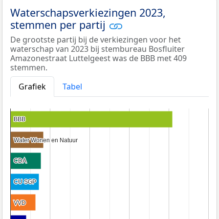
Waterschapsverkiezingen 2023,
stemmen per partij
De grootste partij bij de verkiezingen voor het
waterschap van 2023 bij stembureau Bosfluiter
Amazonestraat Luttelgeest was de BBB met 409
stemmen.
Grafiek
Tabel
BBB
BBB
Water Wonen en Natuur
Water Wonen en Natuur
CDA
CDA
CU SGP
CU SGP
VVD
VVD