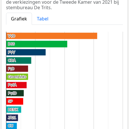
de verkiezingen voor de Tweede Kamer van 2021 bij
stembureau De Trits.
Grafiek
Tabel
VVD
VVD
D66
D66
PVV
PVV
CDA
CDA
FvD
FvD
GroenLinks
GroenLinks
PvdA
PvdA
PvdD
PvdD
SP
SP
DENK
DENK
JA21
JA21
CU
CU