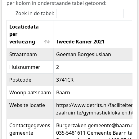
per kolom in onderstaande tabel getoond:
Zoek in de tabel:
Locatiedata
per
verkiezing
Tweede Kamer 2021
Locatiedata
Tweede Kamer 2021
Straatnaam
Goeman Borgesiuslaan
per
verkiezing
Huisnummer
2
Postcode
3741CR
Woonplaatsnaam
Baarn
Website locatie
https://www.detrits.nl/faciliteiten-
zaalruimte/gymnastieklokalen.htm
Contactgegevens
Burgerzaken gemeente@baarn.nl
gemeente
035-5481611 Gemeente Baarn tav