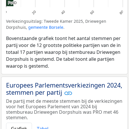
PvdD
PvdD
0
20
40
60
80
Verkiezingsuitslag: Tweede Kamer 2025, Driewegen
Dorpshuis,
gemeente Borsele
.
Bovenstaande grafiek toont het aantal stemmen per
partij voor de 12 grootste politieke partijen van de in
totaal 17 partijen waarop bij stembureau Driewegen
Dorpshuis is gestemd. De tabel toont alle partijen
waarop is gestemd.
Europees Parlementsverkiezingen 2024,
stemmen per partij
De partij met de meeste stemmen bij de verkiezingen
voor het Europees Parlement van 2024 bij
stembureau Driewegen Dorpshuis was PRO met 46
stemmen.
Grafiek
Tabel