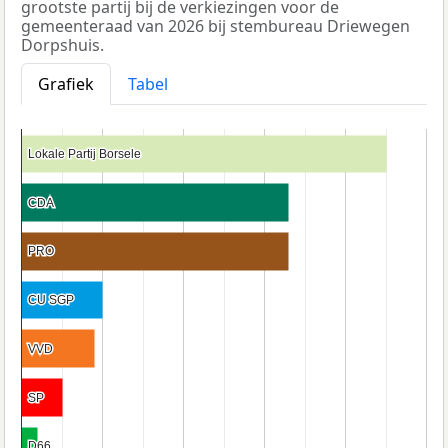
grootste partij bij de verkiezingen voor de
gemeenteraad van 2026 bij stembureau Driewegen
Dorpshuis.
Grafiek
Tabel
Lokale Partij Borsele
Lokale Partij Borsele
CDA
CDA
PRO
PRO
CU SGP
CU SGP
VVD
VVD
SP
SP
D66
D66