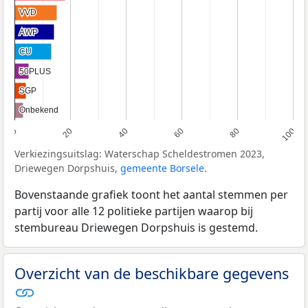
VVD
VVD
AWP
AWP
CU
CU
50PLUS
50PLUS
SGP
SGP
Onbekend
Onbekend
0
20
40
60
80
100
Verkiezingsuitslag: Waterschap Scheldestromen 2023,
Driewegen Dorpshuis,
gemeente Borsele
.
Bovenstaande grafiek toont het aantal stemmen per
partij voor alle 12 politieke partijen waarop bij
stembureau Driewegen Dorpshuis is gestemd.
Overzicht van de beschikbare gegevens