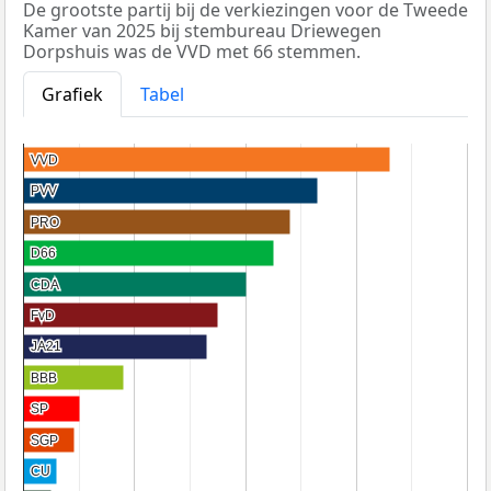
De grootste partij bij de verkiezingen voor de Tweede
Kamer van 2025 bij stembureau Driewegen
Dorpshuis was de VVD met 66 stemmen.
Grafiek
Tabel
VVD
VVD
PVV
PVV
PRO
PRO
D66
D66
CDA
CDA
FvD
FvD
JA21
JA21
BBB
BBB
SP
SP
SGP
SGP
CU
CU