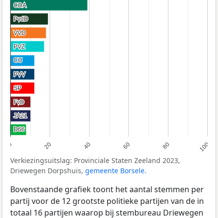
CDA
CDA
PvdD
PvdD
VVD
VVD
PVZ
PVZ
CU
CU
PVV
PVV
SP
SP
FvD
FvD
JA21
JA21
D66
D66
0
20
40
60
80
100
Verkiezingsuitslag: Provinciale Staten Zeeland 2023,
Driewegen Dorpshuis,
gemeente Borsele
.
Bovenstaande grafiek toont het aantal stemmen per
partij voor de 12 grootste politieke partijen van de in
totaal 16 partijen waarop bij stembureau Driewegen