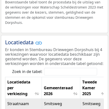
Bovenstaande tabel toont de procesdata bij de uitslag van
de verkiezingen voor Waterschap Scheldestromen 2023 met
gegevens over de kiezers, stemmen, geldigheid van de
stemmen en de opkomst voor stembureau Driewegen
Dorpshuis.
Locatiedata
Er konden in Stembureau Driewegen Dorpshuis bij 4
verkiezingen waarvoor locatiedata beschikbaar zijn
gestemd worden. De gegevens voor deze
verkiezingen worden in onderstaande tabel getoond:
Zoek in de tabel:
Locatiedata
Tweede
per
Gemeenteraad
Kamer
verkiezing
2026
2025
Locatiedata
Gemeenteraad
Tweede
Straatnaam
Smitsweg
Smitsweg
per
2026
Kamer