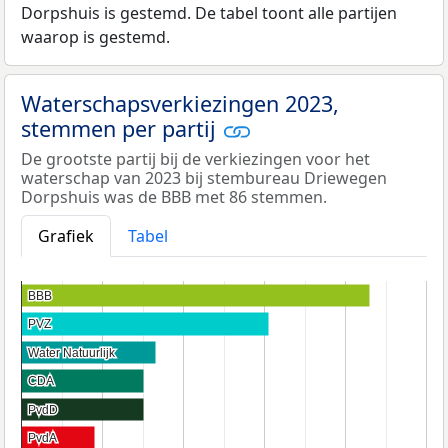
Dorpshuis is gestemd. De tabel toont alle partijen
waarop is gestemd.
Waterschapsverkiezingen 2023,
stemmen per partij
De grootste partij bij de verkiezingen voor het
waterschap van 2023 bij stembureau Driewegen
Dorpshuis was de BBB met 86 stemmen.
Grafiek
Tabel
BBB
BBB
PVZ
PVZ
Water Natuurlijk
Water Natuurlijk
CDA
CDA
PvdD
PvdD
PvdA
PvdA