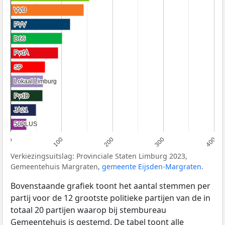
VVD
VVD
PVV
PVV
D66
D66
PvdA
PvdA
SP
SP
Lokaal Limburg
Lokaal Limburg
PvdD
PvdD
JA21
JA21
50PLUS
50PLUS
0
100
200
300
400
Verkiezingsuitslag: Provinciale Staten Limburg 2023,
Gemeentehuis Margraten,
gemeente Eijsden-Margraten
.
Bovenstaande grafiek toont het aantal stemmen per
partij voor de 12 grootste politieke partijen van de in
totaal 20 partijen waarop bij stembureau
Gemeentehuis is gestemd. De tabel toont alle