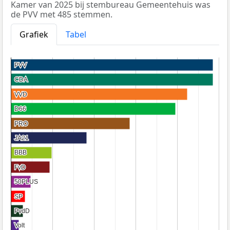
Kamer van 2025 bij stembureau Gemeentehuis was
de PVV met 485 stemmen.
Grafiek
Tabel
PVV
PVV
CDA
CDA
VVD
VVD
D66
D66
PRO
PRO
JA21
JA21
BBB
BBB
FvD
FvD
50PLUS
50PLUS
SP
SP
PvdD
PvdD
Volt
Volt