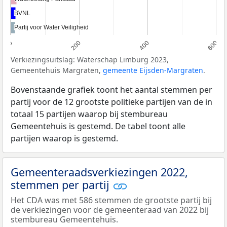
BVNL
BVNL
Partij voor Water Veiligheid
Partij voor Water Veiligheid
0
200
400
600
Verkiezingsuitslag: Waterschap Limburg 2023,
Gemeentehuis Margraten,
gemeente Eijsden-Margraten
.
Bovenstaande grafiek toont het aantal stemmen per
partij voor de 12 grootste politieke partijen van de in
totaal 15 partijen waarop bij stembureau
Gemeentehuis is gestemd. De tabel toont alle
partijen waarop is gestemd.
Gemeenteraadsverkiezingen 2022,
stemmen per partij
Het CDA was met 586 stemmen de grootste partij bij
de verkiezingen voor de gemeenteraad van 2022 bij
stembureau Gemeentehuis.