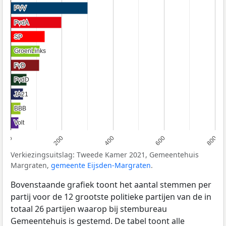
PVV
PVV
PvdA
PvdA
SP
SP
GroenLinks
GroenLinks
FvD
FvD
PvdD
PvdD
JA21
JA21
BBB
BBB
Volt
Volt
0
200
400
600
800
Verkiezingsuitslag: Tweede Kamer 2021, Gemeentehuis
Margraten,
gemeente Eijsden-Margraten
.
Bovenstaande grafiek toont het aantal stemmen per
partij voor de 12 grootste politieke partijen van de in
totaal 26 partijen waarop bij stembureau
Gemeentehuis is gestemd. De tabel toont alle