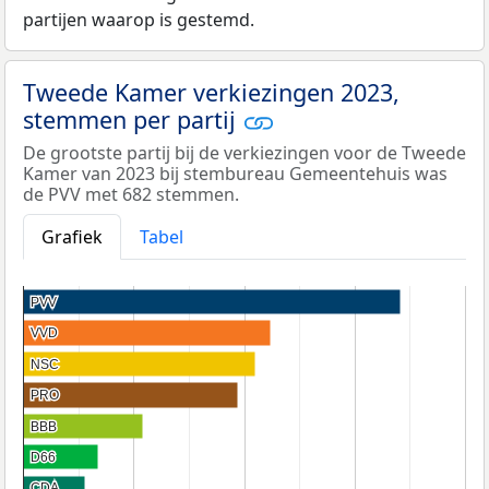
partijen waarop is gestemd.
Tweede Kamer verkiezingen 2023,
stemmen per partij
De grootste partij bij de verkiezingen voor de Tweede
Kamer van 2023 bij stembureau Gemeentehuis was
de PVV met 682 stemmen.
Grafiek
Tabel
PVV
PVV
VVD
VVD
NSC
NSC
PRO
PRO
BBB
BBB
D66
D66
CDA
CDA