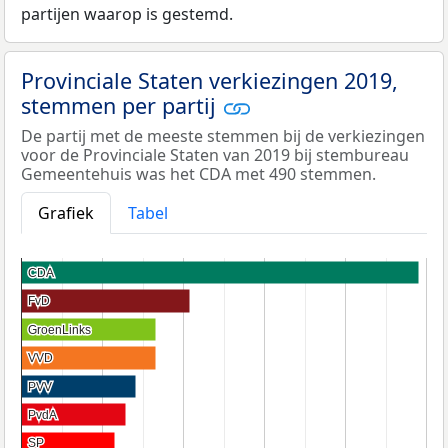
partijen waarop is gestemd.
Provinciale Staten verkiezingen 2019,
stemmen per partij
De partij met de meeste stemmen bij de verkiezingen
voor de Provinciale Staten van 2019 bij stembureau
Gemeentehuis was het CDA met 490 stemmen.
Grafiek
Tabel
CDA
CDA
FvD
FvD
GroenLinks
GroenLinks
VVD
VVD
PVV
PVV
PvdA
PvdA
SP
SP