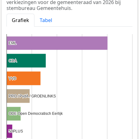
verkiezingen voor de gemeenteraad van 2026 bij
stembureau Gemeentehuis.
Grafiek
Tabel
EML
EML
CDA
CDA
VVD
VVD
PRO / PvdA / GROENLINKS
PRO / PvdA / GROENLINKS
ODE Open Democratisch Eerlijk
ODE Open Democratisch Eerlijk
50PLUS
50PLUS