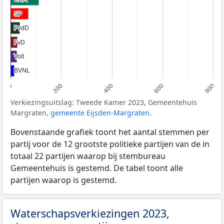
SP
SP
PvdD
PvdD
FvD
FvD
Volt
Volt
BVNL
BVNL
0
200
400
600
800
Verkiezingsuitslag: Tweede Kamer 2023, Gemeentehuis
Margraten,
gemeente Eijsden-Margraten
.
Bovenstaande grafiek toont het aantal stemmen per
partij voor de 12 grootste politieke partijen van de in
totaal 22 partijen waarop bij stembureau
Gemeentehuis is gestemd. De tabel toont alle
partijen waarop is gestemd.
Waterschapsverkiezingen 2023,