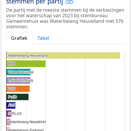
stemmen per partij
De partij met de meeste stemmen bij de verkiezingen
voor het waterschap van 2023 bij stembureau
Gemeentehuis was Waterbelang Heuvelland met 576
stemmen.
Grafiek
Tabel
Waterbelang Heuvelland
Waterbelang Heuvelland
BBB
BBB
Water Natuurlijk
Water Natuurlijk
Lokaal Limburg
Lokaal Limburg
VVD
VVD
PvdD
PvdD
AWP
AWP
50PLUS
50PLUS
Waterbelang Maastricht
Waterbelang Maastricht
Waterbelang Parkstad
Waterbelang Parkstad