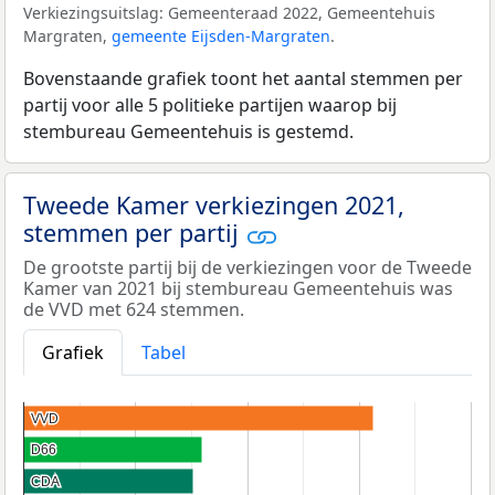
Verkiezingsuitslag: Gemeenteraad 2022, Gemeentehuis
Margraten,
gemeente Eijsden-Margraten
.
Bovenstaande grafiek toont het aantal stemmen per
partij voor alle 5 politieke partijen waarop bij
stembureau Gemeentehuis is gestemd.
Tweede Kamer verkiezingen 2021,
stemmen per partij
De grootste partij bij de verkiezingen voor de Tweede
Kamer van 2021 bij stembureau Gemeentehuis was
de VVD met 624 stemmen.
Grafiek
Tabel
VVD
VVD
D66
D66
CDA
CDA