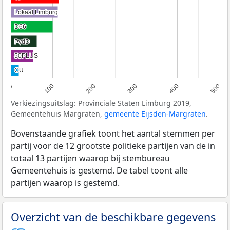
Lokaal Limburg
Lokaal Limburg
D66
D66
PvdD
PvdD
50PLUS
50PLUS
CU
CU
0
100
200
300
400
500
Verkiezingsuitslag: Provinciale Staten Limburg 2019,
Gemeentehuis Margraten,
gemeente Eijsden-Margraten
.
Bovenstaande grafiek toont het aantal stemmen per
partij voor de 12 grootste politieke partijen van de in
totaal 13 partijen waarop bij stembureau
Gemeentehuis is gestemd. De tabel toont alle
partijen waarop is gestemd.
Overzicht van de beschikbare gegevens