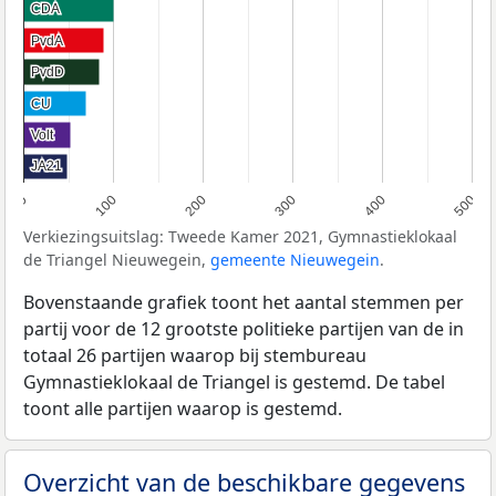
CDA
CDA
PvdA
PvdA
PvdD
PvdD
CU
CU
Volt
Volt
JA21
JA21
0
100
200
300
400
500
Verkiezingsuitslag: Tweede Kamer 2021, Gymnastieklokaal
de Triangel Nieuwegein,
gemeente Nieuwegein
.
Bovenstaande grafiek toont het aantal stemmen per
partij voor de 12 grootste politieke partijen van de in
totaal 26 partijen waarop bij stembureau
Gymnastieklokaal de Triangel is gestemd. De tabel
toont alle partijen waarop is gestemd.
Overzicht van de beschikbare gegevens