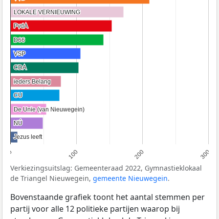
LOKALE VERNIEUWING
LOKALE VERNIEUWING
PvdA
PvdA
D66
D66
VSP
VSP
CDA
CDA
ieders Belang
ieders Belang
CU
CU
De Unie (van Nieuwegein)
De Unie (van Nieuwegein)
NÚ
NÚ
Jezus leeft
Jezus leeft
0
100
200
300
Verkiezingsuitslag: Gemeenteraad 2022, Gymnastieklokaal
de Triangel Nieuwegein,
gemeente Nieuwegein
.
Bovenstaande grafiek toont het aantal stemmen per
partij voor alle 12 politieke partijen waarop bij