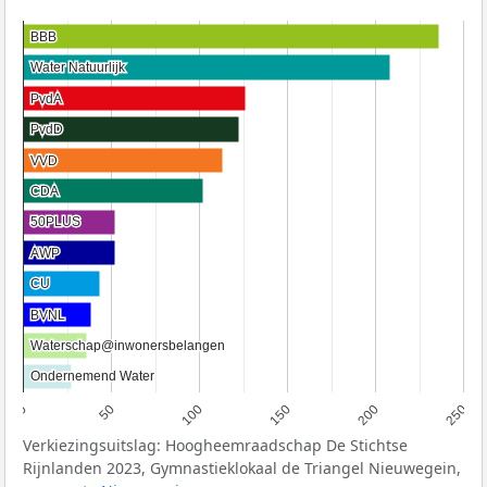
BBB
BBB
Water Natuurlijk
Water Natuurlijk
PvdA
PvdA
PvdD
PvdD
VVD
VVD
CDA
CDA
50PLUS
50PLUS
AWP
AWP
CU
CU
BVNL
BVNL
Waterschap@inwonersbelangen
Waterschap@inwonersbelangen
Ondernemend Water
Ondernemend Water
0
50
100
150
200
250
Verkiezingsuitslag: Hoogheemraadschap De Stichtse
Rijnlanden 2023, Gymnastieklokaal de Triangel Nieuwegein,