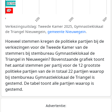
DENK
DENK
SP
SP
0
100
200
300
Verkiezingsuitslag: Tweede Kamer 2025, Gymnastieklokaal
de Triangel Nieuwegein,
gemeente Nieuwegein
.
Hoeveel stemmen kregen de politieke partijen bij de
verkiezingen voor de Tweede Kamer van de
stemmers bij stembureau Gymnastieklokaal de
Triangel in Nieuwegein? Bovenstaande grafiek toont
het aantal stemmen per partij voor de 12 grootste
politieke partijen van de in totaal 22 partijen waarop
bij stembureau Gymnastieklokaal de Triangel is
gestemd. De tabel toont alle partijen waarop is
gestemd.
Advertentie: