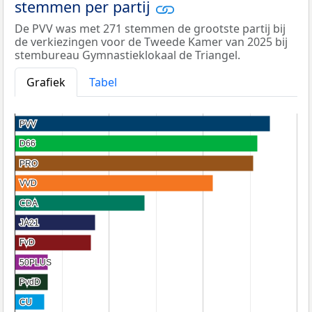
stemmen per partij
De PVV was met 271 stemmen de grootste partij bij
de verkiezingen voor de Tweede Kamer van 2025 bij
stembureau Gymnastieklokaal de Triangel.
Grafiek
Tabel
PVV
PVV
D66
D66
PRO
PRO
VVD
VVD
CDA
CDA
JA21
JA21
FvD
FvD
50PLUS
50PLUS
PvdD
PvdD
CU
CU