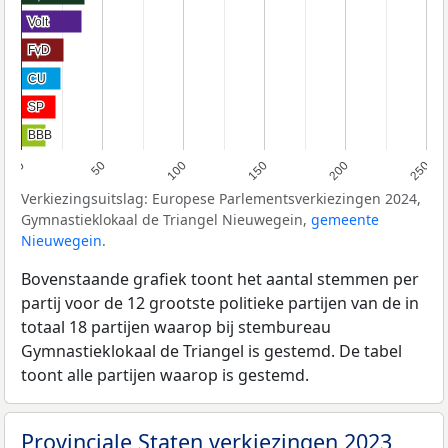
Volt
Volt
FvD
FvD
CU
CU
SP
SP
BBB
BBB
0
50
100
150
200
250
Verkiezingsuitslag: Europese Parlementsverkiezingen 2024,
Gymnastieklokaal de Triangel Nieuwegein,
gemeente
Nieuwegein
.
Bovenstaande grafiek toont het aantal stemmen per
partij voor de 12 grootste politieke partijen van de in
totaal 18 partijen waarop bij stembureau
Gymnastieklokaal de Triangel is gestemd. De tabel
toont alle partijen waarop is gestemd.
Provinciale Staten verkiezingen 2023,