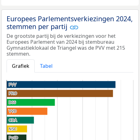
Europees Parlementsverkiezingen 2024,
stemmen per partij
De grootste partij bij de verkiezingen voor het
Europees Parlement van 2024 bij stembureau
Gymnastieklokaal de Triangel was de PVV met 215
stemmen.
Grafiek
Tabel
PVV
PVV
PRO
PRO
D66
D66
VVD
VVD
CDA
CDA
NSC
NSC
PvdD
PvdD