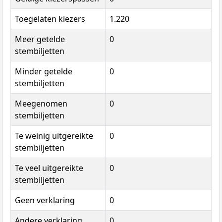
Toegelaten kiezers
1.220
Meer getelde
0
stembiljetten
Minder getelde
0
stembiljetten
Meegenomen
0
stembiljetten
Te weinig uitgereikte
0
stembiljetten
Te veel uitgereikte
0
stembiljetten
Geen verklaring
0
Andere verklaring
0