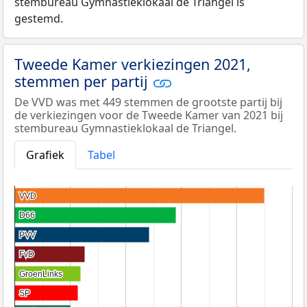
stembureau Gymnastieklokaal de Triangel is
gestemd.
Tweede Kamer verkiezingen 2021,
stemmen per partij
De VVD was met 449 stemmen de grootste partij bij
de verkiezingen voor de Tweede Kamer van 2021 bij
stembureau Gymnastieklokaal de Triangel.
Grafiek
Tabel
VVD
VVD
D66
D66
PVV
PVV
FvD
FvD
GroenLinks
GroenLinks
SP
SP