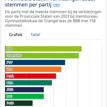
stemmen per partij
De partij met de meeste stemmen bij de verkiezingen
voor de Provinciale Staten van 2023 bij stembureau
Gymnastieklokaal de Triangel was de BBB met 158
stemmen.
Grafiek
Tabel
BBB
BBB
GroenLinks
GroenLinks
PVV
PVV
VVD
VVD
PvdA
PvdA
CDA
CDA
JA21
JA21
D66
D66
PvdD
PvdD