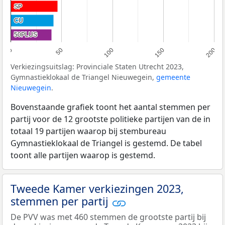
SP
SP
CU
CU
50PLUS
50PLUS
0
50
100
150
200
Verkiezingsuitslag: Provinciale Staten Utrecht 2023,
Gymnastieklokaal de Triangel Nieuwegein,
gemeente
Nieuwegein
.
Bovenstaande grafiek toont het aantal stemmen per
partij voor de 12 grootste politieke partijen van de in
totaal 19 partijen waarop bij stembureau
Gymnastieklokaal de Triangel is gestemd. De tabel
toont alle partijen waarop is gestemd.
Tweede Kamer verkiezingen 2023,
stemmen per partij
De PVV was met 460 stemmen de grootste partij bij