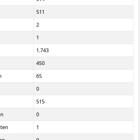
511
2
1
1.743
450
n
65
0
515
en
0
tten
1