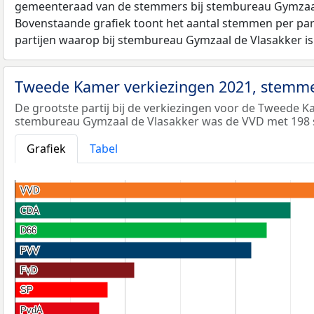
gemeenteraad van de stemmers bij stembureau Gymzaal 
Bovenstaande grafiek toont het aantal stemmen per partij
partijen waarop bij stembureau Gymzaal de Vlasakker i
Tweede Kamer verkiezingen 2021, stemme
De grootste partij bij de verkiezingen voor de Tweede K
stembureau Gymzaal de Vlasakker was de VVD met 198
Grafiek
Tabel
VVD
VVD
CDA
CDA
D66
D66
PVV
PVV
FvD
FvD
SP
SP
PvdA
PvdA