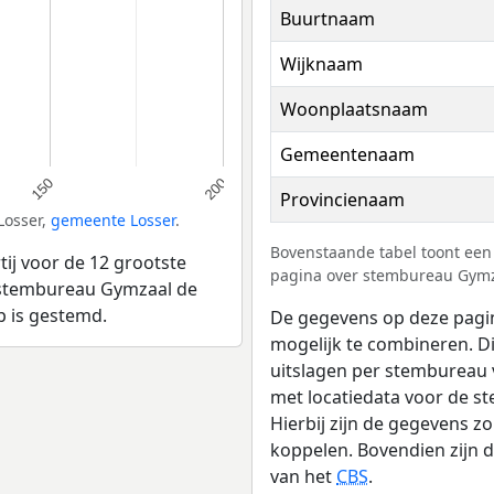
Buurtnaam
Wijknaam
Woonplaatsnaam
Gemeentenaam
150
200
Provincienaam
Losser,
gemeente Losser
.
Bovenstaande tabel toont een 
ij voor de 12 grootste
pagina over stembureau Gymza
ij stembureau Gymzaal de
p is gestemd.
De gegevens op deze pagin
mogelijk te combineren. Di
uitslagen per stembureau
met locatiedata voor de 
Hierbij zijn de gegevens 
koppelen. Bovendien zijn 
van het
CBS
.