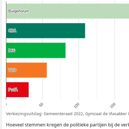
Burgerforum
Burgerforum
CDA
CDA
D66
D66
VVD
VVD
PvdA
PvdA
50
100
150
0
Verkiezingsuitslag: Gemeenteraad 2022, Gymzaal de Vlasakker 
Hoeveel stemmen kregen de politieke partijen bij de ver