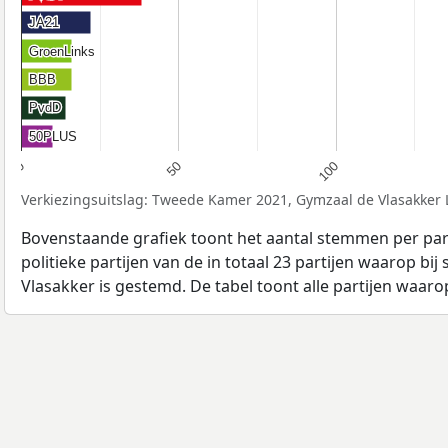
JA21
JA21
GroenLinks
GroenLinks
BBB
BBB
PvdD
PvdD
50PLUS
50PLUS
0
50
100
Verkiezingsuitslag: Tweede Kamer 2021, Gymzaal de Vlasakker 
Bovenstaande grafiek toont het aantal stemmen per part
politieke partijen van de in totaal 23 partijen waarop b
Vlasakker is gestemd. De tabel toont alle partijen waaro