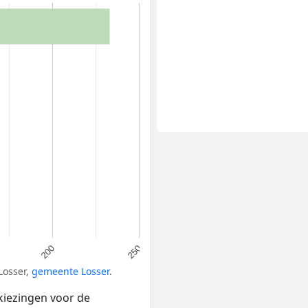
200
250
Losser,
gemeente Losser
.
kiezingen voor de