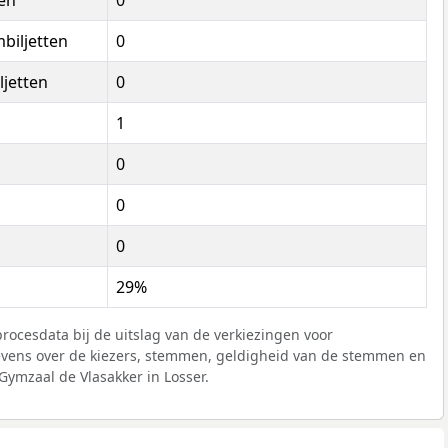
en
0
mbiljetten
0
ljetten
0
1
0
0
0
29%
rocesdata bij de uitslag van de verkiezingen voor
ens over de kiezers, stemmen, geldigheid van de stemmen en
ymzaal de Vlasakker in Losser.