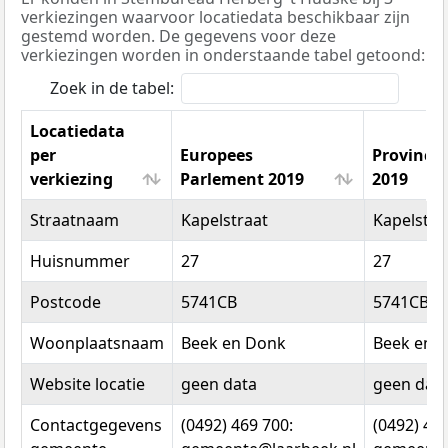
verkiezingen waarvoor locatiedata beschikbaar zijn
gestemd worden. De gegevens voor deze
verkiezingen worden in onderstaande tabel getoond:
Zoek in de tabel:
Locatiedata
per
Europees
Provincia
verkiezing
Parlement 2019
2019
Locatiedata
Europees
Provincia
Straatnaam
Kapelstraat
Kapelstra
per
Parlement 2019
2019
verkiezing
Huisnummer
27
27
Postcode
5741CB
5741CB
Woonplaatsnaam
Beek en Donk
Beek en 
Website locatie
geen data
geen dat
Contactgegevens
(0492) 469 700:
(0492) 469