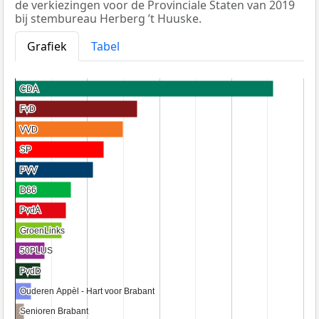
de verkiezingen voor de Provinciale Staten van 2019
bij stembureau Herberg ’t Huuske.
Grafiek
Tabel
CDA
CDA
FvD
FvD
VVD
VVD
SP
SP
PVV
PVV
D66
D66
PvdA
PvdA
GroenLinks
GroenLinks
50PLUS
50PLUS
PvdD
PvdD
Ouderen Appèl - Hart voor Brabant
Ouderen Appèl - Hart voor Brabant
Senioren Brabant
Senioren Brabant