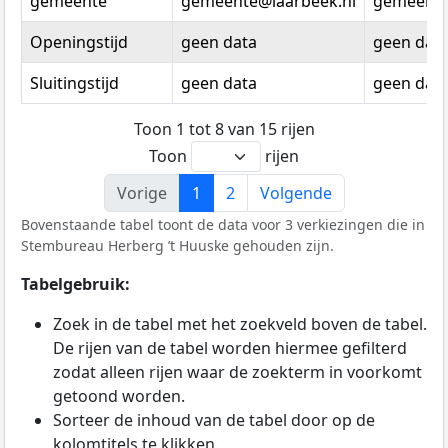
gemeente
gemeente@laarbeek.nl
gemeente
Openingstijd
geen data
geen dat
Sluitingstijd
geen data
geen dat
Toon 1 tot 8 van 15 rijen
Toon
rijen
Vorige
1
2
Volgende
Bovenstaande tabel toont de data voor 3 verkiezingen die in
Stembureau Herberg ’t Huuske gehouden zijn.
Tabelgebruik:
Zoek in de tabel met het zoekveld boven de tabel.
De rijen van de tabel worden hiermee gefilterd
zodat alleen rijen waar de zoekterm in voorkomt
getoond worden.
Sorteer de inhoud van de tabel door op de
kolomtitels te klikken.