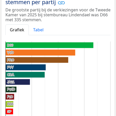
stemmen per partij
De grootste partij bij de verkiezingen voor de Tweede
Kamer van 2025 bij stembureau Lindendael was D66
met 335 stemmen.
Grafiek
Tabel
D66
D66
VVD
VVD
PRO
PRO
PVV
PVV
CDA
CDA
JA21
JA21
PvdD
PvdD
FvD
FvD
BBB
BBB
SP
SP