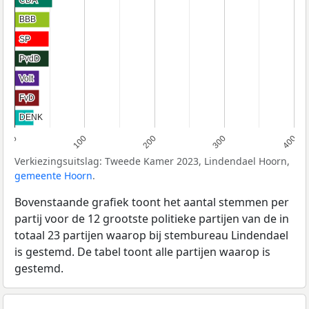
BBB
BBB
SP
SP
PvdD
PvdD
Volt
Volt
FvD
FvD
DENK
DENK
0
100
200
300
400
Verkiezingsuitslag: Tweede Kamer 2023, Lindendael Hoorn,
gemeente Hoorn
.
Bovenstaande grafiek toont het aantal stemmen per
partij voor de 12 grootste politieke partijen van de in
totaal 23 partijen waarop bij stembureau Lindendael
is gestemd. De tabel toont alle partijen waarop is
gestemd.