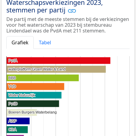
Waterschapsverkiezingen 2023,
stemmen per partij
De partij met de meeste stemmen bij de verkiezingen
voor het waterschap van 2023 bij stembureau
Lindendael was de PvdA met 211 stemmen.
Grafiek
Tabel
PvdA
PvdA
waterplatform Groen Water & Land
waterplatform Groen Water & Land
BBB
BBB
VVD
VVD
Water Natuurlijk
Water Natuurlijk
PvdD
PvdD
Boeren Burgers Waterbelang
Boeren Burgers Waterbelang
AWP
AWP
CDA
CDA