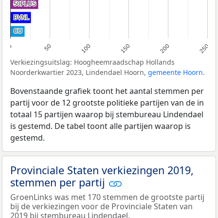
50PLUS
50PLUS
BVNL
BVNL
CU
CU
0
50
100
150
200
250
Verkiezingsuitslag: Hoogheemraadschap Hollands
Noorderkwartier 2023, Lindendael Hoorn,
gemeente Hoorn
.
Bovenstaande grafiek toont het aantal stemmen per
partij voor de 12 grootste politieke partijen van de in
totaal 15 partijen waarop bij stembureau Lindendael
is gestemd. De tabel toont alle partijen waarop is
gestemd.
Provinciale Staten verkiezingen 2019,
stemmen per partij
GroenLinks was met 170 stemmen de grootste partij
bij de verkiezingen voor de Provinciale Staten van
2019 bij stembureau Lindendael.