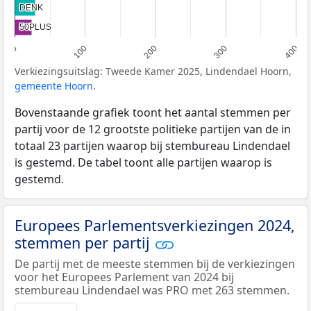
DENK
DENK
50PLUS
50PLUS
0
100
200
300
400
Verkiezingsuitslag: Tweede Kamer 2025, Lindendael Hoorn,
gemeente Hoorn
.
Bovenstaande grafiek toont het aantal stemmen per
partij voor de 12 grootste politieke partijen van de in
totaal 23 partijen waarop bij stembureau Lindendael
is gestemd. De tabel toont alle partijen waarop is
gestemd.
Europees Parlementsverkiezingen 2024,
stemmen per partij
De partij met de meeste stemmen bij de verkiezingen
voor het Europees Parlement van 2024 bij
stembureau Lindendael was PRO met 263 stemmen.