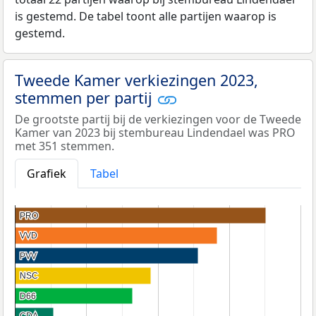
is gestemd. De tabel toont alle partijen waarop is
gestemd.
Tweede Kamer verkiezingen 2023,
stemmen per partij
De grootste partij bij de verkiezingen voor de Tweede
Kamer van 2023 bij stembureau Lindendael was PRO
met 351 stemmen.
Grafiek
Tabel
PRO
PRO
VVD
VVD
PVV
PVV
NSC
NSC
D66
D66
CDA
CDA