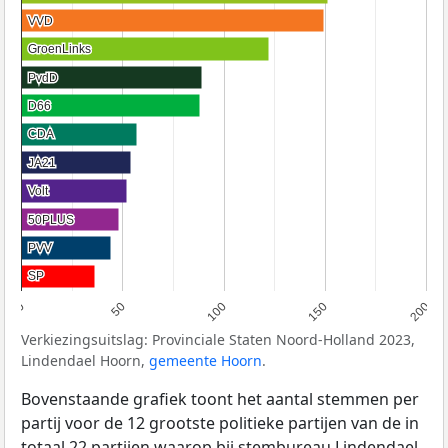
VVD
VVD
GroenLinks
GroenLinks
PvdD
PvdD
D66
D66
CDA
CDA
JA21
JA21
Volt
Volt
50PLUS
50PLUS
PVV
PVV
SP
SP
0
50
100
150
200
Verkiezingsuitslag: Provinciale Staten Noord-Holland 2023,
Lindendael Hoorn,
gemeente Hoorn
.
Bovenstaande grafiek toont het aantal stemmen per
partij voor de 12 grootste politieke partijen van de in
totaal 22 partijen waarop bij stembureau Lindendael