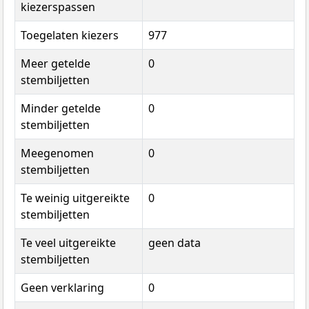
kiezerspassen
Toegelaten kiezers
977
Meer getelde
0
stembiljetten
Minder getelde
0
stembiljetten
Meegenomen
0
stembiljetten
Te weinig uitgereikte
0
stembiljetten
Te veel uitgereikte
geen data
stembiljetten
Geen verklaring
0