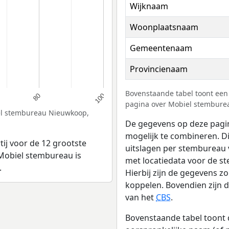
Wijknaam
Woonplaatsnaam
Gemeentenaam
Provincienaam
Bovenstaande tabel toont een 
80
100
pagina over Mobiel stemburea
iel stembureau Nieuwkoop,
De gegevens op deze pagin
mogelijk te combineren. Di
ij voor de 12 grootste
uitslagen per stembureau
j Mobiel stembureau is
met locatiedata voor de 
.
Hierbij zijn de gegevens 
koppelen. Bovendien zijn 
van het
CBS
.
Bovenstaande tabel toont 