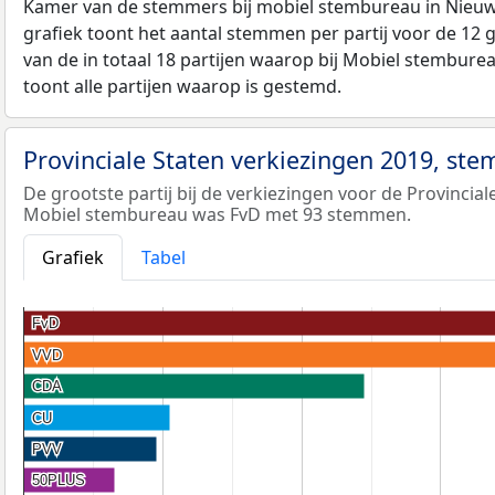
Kamer van de stemmers bij mobiel stembureau in Nie
grafiek toont het aantal stemmen per partij voor de 12 g
van de in totaal 18 partijen waarop bij Mobiel stembure
toont alle partijen waarop is gestemd.
Provinciale Staten verkiezingen 2019, st
De grootste partij bij de verkiezingen voor de Provincial
Mobiel stembureau was FvD met 93 stemmen.
Grafiek
Tabel
FvD
FvD
VVD
VVD
CDA
CDA
CU
CU
PVV
PVV
50PLUS
50PLUS