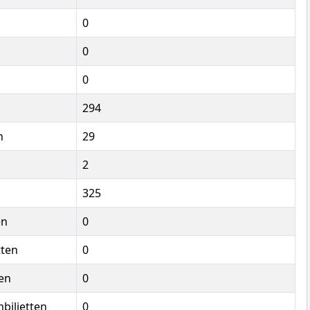
0
0
0
294
n
29
2
325
en
0
tten
0
en
0
mbiljetten
0