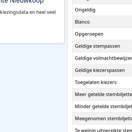
ente Nieuwkoop
Ongeldig
kiezingsdata en heel veel
Blanco
Opgeroepen
Geldige stempassen
Geldige volmachtbewijze
Geldige kiezerspassen
Toegelaten kiezers
Meer getelde stembiljett
Minder getelde stembilje
Meegenomen stembiljett
Te weinig uitgereikte ste