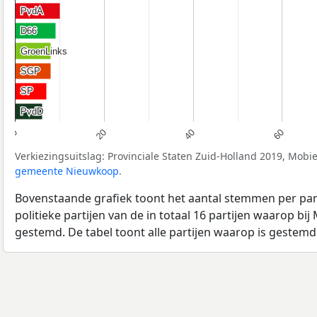
PvdA
PvdA
D66
D66
GroenLinks
GroenLinks
SGP
SGP
SP
SP
PvdD
PvdD
20
40
60
0
Verkiezingsuitslag: Provinciale Staten Zuid-Holland 2019, Mob
gemeente Nieuwkoop
.
Bovenstaande grafiek toont het aantal stemmen per part
politieke partijen van de in totaal 16 partijen waarop bi
gestemd. De tabel toont alle partijen waarop is gestemd