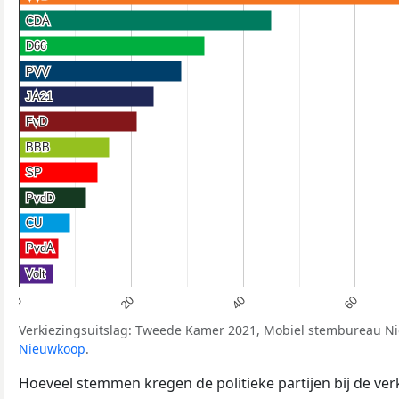
CDA
CDA
D66
D66
PVV
PVV
JA21
JA21
FvD
FvD
BBB
BBB
SP
SP
PvdD
PvdD
CU
CU
PvdA
PvdA
Volt
Volt
20
40
60
0
Verkiezingsuitslag: Tweede Kamer 2021, Mobiel stembureau 
Nieuwkoop
.
Hoeveel stemmen kregen de politieke partijen bij de ve