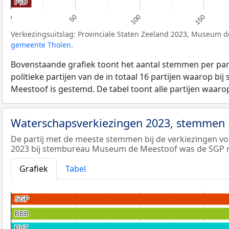
FvD
FvD
50
100
150
0
Verkiezingsuitslag: Provinciale Staten Zeeland 2023, Museum 
gemeente Tholen
.
Bovenstaande grafiek toont het aantal stemmen per part
politieke partijen van de in totaal 16 partijen waarop 
Meestoof is gestemd. De tabel toont alle partijen waaro
Waterschapsverkiezingen 2023, stemmen p
De partij met de meeste stemmen bij de verkiezingen v
2023 bij stembureau Museum de Meestoof was de SGP 
Grafiek
Tabel
SGP
SGP
BBB
BBB
PVZ
PVZ