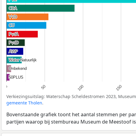
CDA
CDA
VVD
VVD
CU
CU
PvdA
PvdA
PvdD
PvdD
AWP
AWP
Water Natuurlijk
Water Natuurlijk
Onbekend
Onbekend
50PLUS
50PLUS
50
100
150
0
Verkiezingsuitslag: Waterschap Scheldestromen 2023, Museum
gemeente Tholen
.
Bovenstaande grafiek toont het aantal stemmen per partij
partijen waarop bij stembureau Museum de Meestoof i