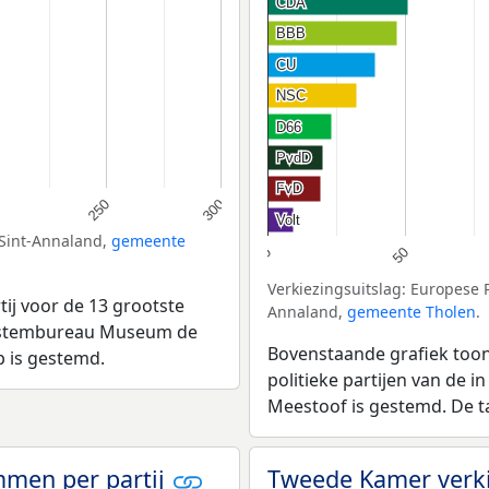
CDA
CDA
BBB
BBB
CU
CU
NSC
NSC
D66
D66
PvdD
PvdD
FvD
FvD
250
300
Volt
Volt
Sint-Annaland,
gemeente
50
0
Verkiezingsuitslag: Europese
ij voor de 13 grootste
Annaland,
gemeente Tholen
.
bij stembureau Museum de
Bovenstaande grafiek toon
p is gestemd.
politieke partijen van de 
Meestoof is gestemd. De ta
emmen per partij
Tweede Kamer verki