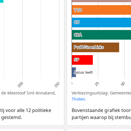
VVD
VVD
CU
CU
CDA
CDA
PvdA/GroenLinks
PvdA/GroenLinks
SP
SP
Jezus leeft
Jezus leeft
50
200
25
250
0
 de Meestoof Sint-Annaland,
Verkiezingsuitslag: Gemeent
Tholen
.
 voor alle 12 politieke
Bovenstaande grafiek toont
s gestemd.
partijen waarop bij stem