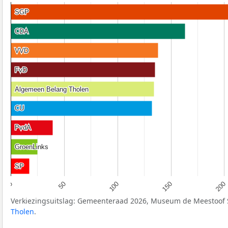
SGP
SGP
CDA
CDA
VVD
VVD
FvD
FvD
Algemeen Belang Tholen
Algemeen Belang Tholen
CU
CU
PvdA
PvdA
GroenLinks
GroenLinks
SP
SP
50
200
100
0
150
Verkiezingsuitslag: Gemeenteraad 2026, Museum de Meestoof 
Tholen
.