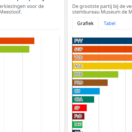
erkiezingen voor de
De grootste partij bij de 
 Meestoof.
stembureau Museum de Me
Grafiek
Tabel
PVV
PVV
SGP
SGP
VVD
VVD
NSC
NSC
BBB
BBB
PRO
PRO
CU
CU
CDA
CDA
SP
SP
FvD
FvD
D66
D66