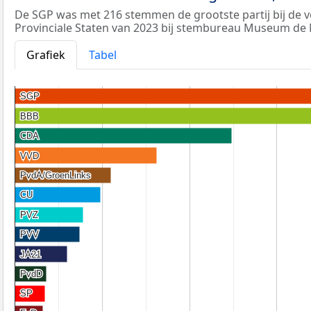
De SGP was met 216 stemmen de grootste partij bij de v
Provinciale Staten van 2023 bij stembureau Museum de
Grafiek
Tabel
SGP
SGP
BBB
BBB
CDA
CDA
VVD
VVD
PvdA/GroenLinks
PvdA/GroenLinks
CU
CU
PVZ
PVZ
PVV
PVV
JA21
JA21
PvdD
PvdD
SP
SP