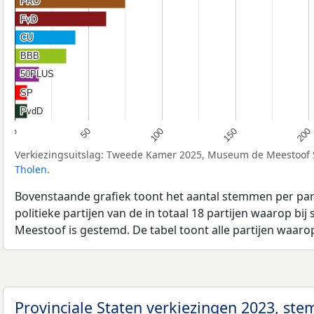
PRO
PRO
FvD
FvD
CU
CU
BBB
BBB
50PLUS
50PLUS
SP
SP
PvdD
PvdD
50
200
100
0
150
Verkiezingsuitslag: Tweede Kamer 2025, Museum de Meestoof 
Tholen
.
Bovenstaande grafiek toont het aantal stemmen per part
politieke partijen van de in totaal 18 partijen waarop 
Meestoof is gestemd. De tabel toont alle partijen waaro
Provinciale Staten verkiezingen 2023, st