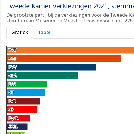
Tweede Kamer verkiezingen 2021, stemme
De grootste partij bij de verkiezingen voor de Tweede K
stembureau Museum de Meestoof was de VVD met 226
Grafiek
Tabel
VVD
VVD
SGP
SGP
PVV
PVV
CDA
CDA
D66
D66
CU
CU
FvD
FvD
SP
SP
PvdA
PvdA
JA21
JA21