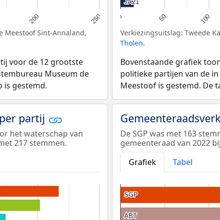
JA21
JA21
100
200
50
250
0
de Meestoof Sint-Annaland,
Verkiezingsuitslag: Tweede 
Tholen
.
ij voor de 12 grootste
Bovenstaande grafiek toon
bij stembureau Museum de
politieke partijen van de 
p is gestemd.
Meestoof is gestemd. De ta
er partij
Gemeenteraadsverki
oor het waterschap van
De SGP was met 163 stemme
met 217 stemmen.
gemeenteraad van 2022 b
Grafiek
Tabel
SGP
SGP
ABT
ABT