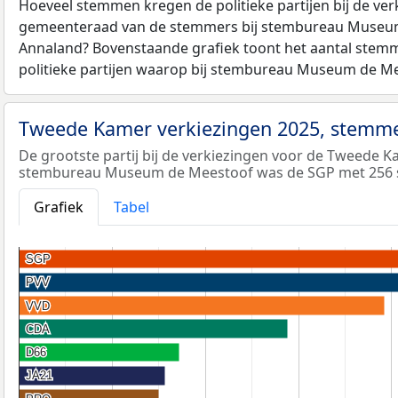
Hoeveel stemmen kregen de politieke partijen bij de ver
gemeenteraad van de stemmers bij stembureau Museum 
Annaland? Bovenstaande grafiek toont het aantal stemme
politieke partijen waarop bij stembureau Museum de Me
Tweede Kamer verkiezingen 2025, stemme
De grootste partij bij de verkiezingen voor de Tweede K
stembureau Museum de Meestoof was de SGP met 256
Grafiek
Tabel
SGP
SGP
PVV
PVV
VVD
VVD
CDA
CDA
D66
D66
JA21
JA21