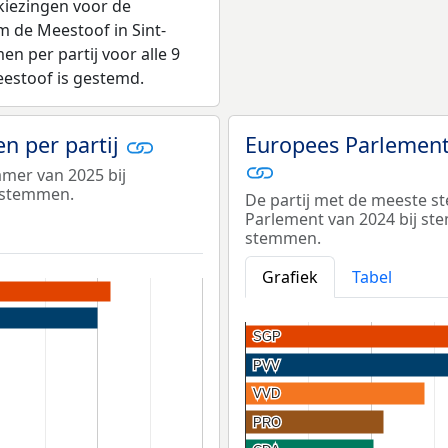
kiezingen voor de
de Meestoof in Sint-
n per partij voor alle 9
estoof is gestemd.
n per partij
Europees Parlement
amer van 2025 bij
 stemmen.
De partij met de meeste s
Parlement van 2024 bij s
stemmen.
Grafiek
Tabel
SGP
SGP
PVV
PVV
VVD
VVD
PRO
PRO