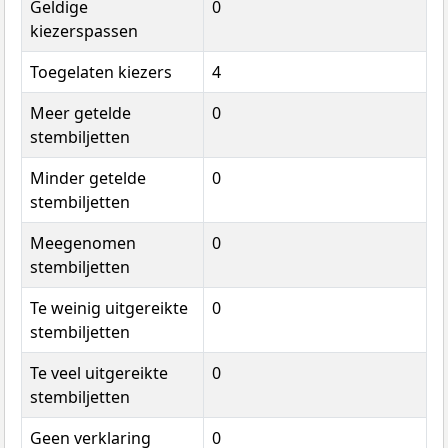
Geldige
0
kiezerspassen
Toegelaten kiezers
4
Meer getelde
0
stembiljetten
Minder getelde
0
stembiljetten
Meegenomen
0
stembiljetten
Te weinig uitgereikte
0
stembiljetten
Te veel uitgereikte
0
stembiljetten
Geen verklaring
0