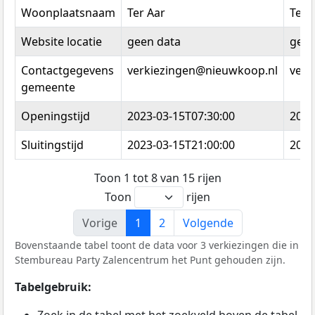
Woonplaatsnaam
Ter Aar
Ter 
Website locatie
geen data
geen
Contactgegevens
verkiezingen@nieuwkoop.nl
verk
gemeente
Openingstijd
2023-03-15T07:30:00
2023
Sluitingstijd
2023-03-15T21:00:00
2023
Toon 1 tot 8 van 15 rijen
Toon
rijen
Vorige
1
2
Volgende
Bovenstaande tabel toont de data voor 3 verkiezingen die in
Stembureau Party Zalencentrum het Punt gehouden zijn.
Tabelgebruik: