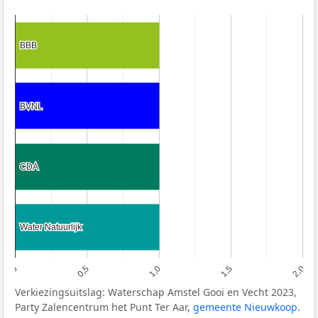
BBB
BBB
BVNL
BVNL
CDA
CDA
Water Natuurlijk
Water Natuurlijk
0,0
0,5
1,0
1,5
2,0
Verkiezingsuitslag: Waterschap Amstel Gooi en Vecht 2023,
Party Zalencentrum het Punt Ter Aar,
gemeente Nieuwkoop
.