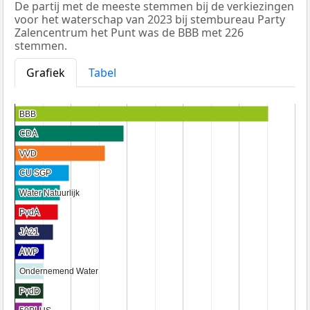
De partij met de meeste stemmen bij de verkiezingen
voor het waterschap van 2023 bij stembureau Party
Zalencentrum het Punt was de BBB met 226
stemmen.
Grafiek
Tabel
BBB
BBB
CDA
CDA
VVD
VVD
CU SGP
CU SGP
Water Natuurlijk
Water Natuurlijk
PvdA
PvdA
JA21
JA21
AWP
AWP
Ondernemend Water
Ondernemend Water
PvdD
PvdD