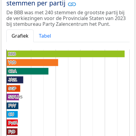
stemmen per partij
De BBB was met 240 stemmen de grootste partij bij
de verkiezingen voor de Provinciale Staten van 2023
bij stembureau Party Zalencentrum het Punt.
Grafiek
Tabel
BBB
BBB
VVD
VVD
CDA
CDA
JA21
JA21
SGP
SGP
50PLUS
50PLUS
PVV
PVV
CU
CU
PvdA
PvdA
FvD
FvD