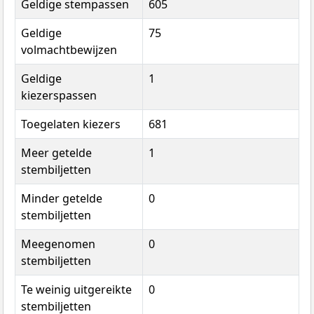
Geldige stempassen
605
Geldige
75
volmachtbewijzen
Geldige
1
kiezerspassen
Toegelaten kiezers
681
Meer getelde
1
stembiljetten
Minder getelde
0
stembiljetten
Meegenomen
0
stembiljetten
Te weinig uitgereikte
0
stembiljetten