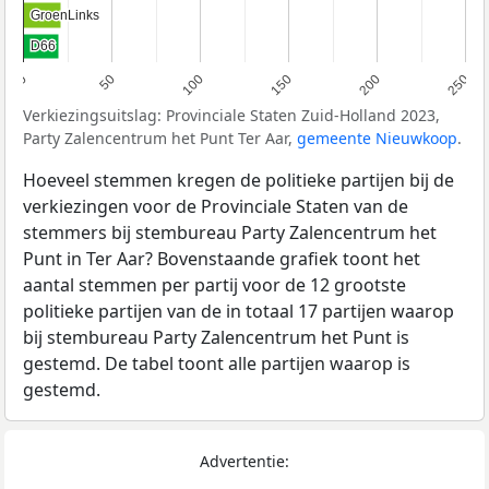
GroenLinks
GroenLinks
D66
D66
0
50
100
150
200
250
Verkiezingsuitslag: Provinciale Staten Zuid-Holland 2023,
Party Zalencentrum het Punt Ter Aar,
gemeente Nieuwkoop
.
Hoeveel stemmen kregen de politieke partijen bij de
verkiezingen voor de Provinciale Staten van de
stemmers bij stembureau Party Zalencentrum het
Punt in Ter Aar? Bovenstaande grafiek toont het
aantal stemmen per partij voor de 12 grootste
politieke partijen van de in totaal 17 partijen waarop
bij stembureau Party Zalencentrum het Punt is
gestemd. De tabel toont alle partijen waarop is
gestemd.
Advertentie: