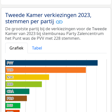
Tweede Kamer verkiezingen 2023,
stemmen per partij
De grootste partij bij de verkiezingen voor de Tweede
Kamer van 2023 bij stembureau Party Zalencentrum
het Punt was de PVV met 228 stemmen.
Grafiek
Tabel
PVV
PVV
VVD
VVD
NSC
NSC
BBB
BBB
CDA
CDA
PRO
PRO
D66
D66