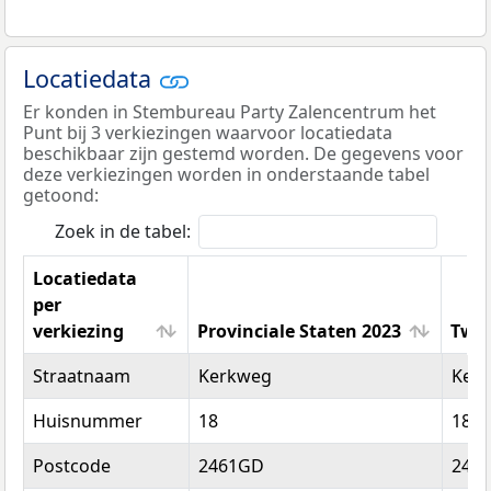
Locatiedata
Er konden in Stembureau Party Zalencentrum het
Punt bij 3 verkiezingen waarvoor locatiedata
beschikbaar zijn gestemd worden. De gegevens voor
deze verkiezingen worden in onderstaande tabel
getoond:
Zoek in de tabel:
Locatiedata
per
verkiezing
Provinciale Staten 2023
Twee
Locatiedata
Provinciale Staten 2023
Twe
Straatnaam
Kerkweg
Ker
per
verkiezing
Huisnummer
18
18
Postcode
2461GD
246