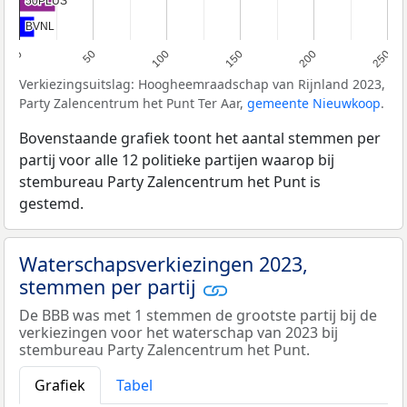
50PLUS
50PLUS
BVNL
BVNL
0
50
100
150
200
250
Verkiezingsuitslag: Hoogheemraadschap van Rijnland 2023,
Party Zalencentrum het Punt Ter Aar,
gemeente Nieuwkoop
.
Bovenstaande grafiek toont het aantal stemmen per
partij voor alle 12 politieke partijen waarop bij
stembureau Party Zalencentrum het Punt is
gestemd.
Waterschapsverkiezingen 2023,
stemmen per partij
De BBB was met 1 stemmen de grootste partij bij de
verkiezingen voor het waterschap van 2023 bij
stembureau Party Zalencentrum het Punt.
Grafiek
Tabel