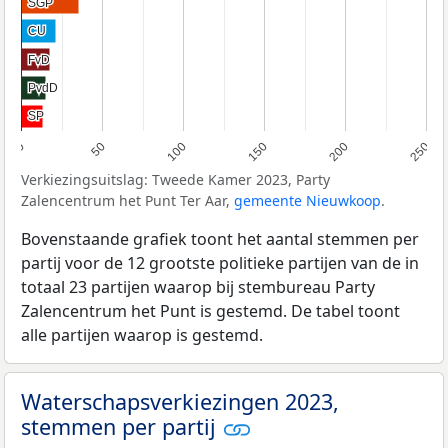
SGP
SGP
CU
CU
FvD
FvD
PvdD
PvdD
SP
SP
0
50
100
150
200
250
Verkiezingsuitslag: Tweede Kamer 2023, Party
Zalencentrum het Punt Ter Aar,
gemeente Nieuwkoop
.
Bovenstaande grafiek toont het aantal stemmen per
partij voor de 12 grootste politieke partijen van de in
totaal 23 partijen waarop bij stembureau Party
Zalencentrum het Punt is gestemd. De tabel toont
alle partijen waarop is gestemd.
Waterschapsverkiezingen 2023,
stemmen per partij