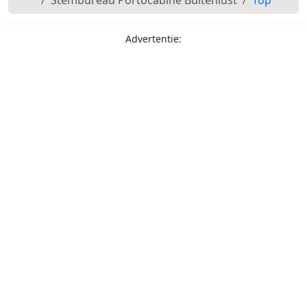
Stembureau Portocabine Buitenlust
Top
Advertentie: