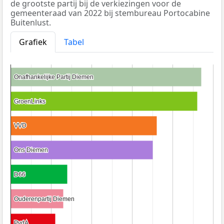
de grootste partij bij de verkiezingen voor de
gemeenteraad van 2022 bij stembureau Portocabine
Buitenlust.
Grafiek
Tabel
Onafhankelijke Partij Diemen
Onafhankelijke Partij Diemen
GroenLinks
GroenLinks
VVD
VVD
Ons Diemen
Ons Diemen
D66
D66
Ouderenpartij Diemen
Ouderenpartij Diemen
PvdA
PvdA