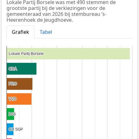
Lokale Partij Borsele was met 490 stemmen de
grootste partij bij de verkiezingen voor de
gemeenteraad van 2026 bij stembureau ’s-
Heerenhoek de Jeugdhoeve.
Grafiek
Tabel
Lokale Partij Borsele
Lokale Partij Borsele
CDA
CDA
PRO
PRO
VVD
VVD
D66
D66
CU SGP
CU SGP