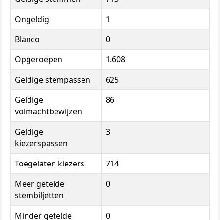
Ongeldig
1
Blanco
0
Opgeroepen
1.608
Geldige stempassen
625
Geldige
86
volmachtbewijzen
Geldige
3
kiezerspassen
Toegelaten kiezers
714
Meer getelde
0
stembiljetten
Minder getelde
0