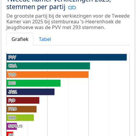
stemmen per partij
De grootste partij bij de verkiezingen voor de Tweede
Kamer van 2025 bij stembureau ’s-Heerenhoek de
Jeugdhoeve was de PVV met 293 stemmen.
Grafiek
Tabel
PVV
PVV
CDA
CDA
VVD
VVD
D66
D66
JA21
JA21
FvD
FvD
PRO
PRO
BBB
BBB
50PLUS
50PLUS
SP
SP