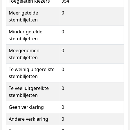
Toegelaten kiezers
954
Meer getelde
0
stembiljetten
Minder getelde
0
stembiljetten
Meegenomen
0
stembiljetten
Te weinig uitgereikte
0
stembiljetten
Te veel uitgereikte
0
stembiljetten
Geen verklaring
0
Andere verklaring
0