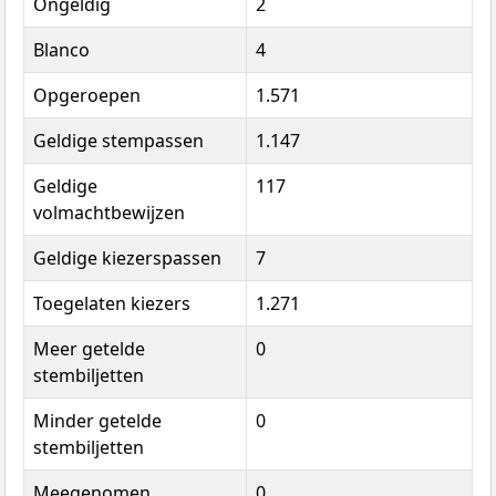
Ongeldig
2
Blanco
4
Opgeroepen
1.571
Geldige stempassen
1.147
Geldige
117
volmachtbewijzen
Geldige kiezerspassen
7
Toegelaten kiezers
1.271
Meer getelde
0
stembiljetten
Minder getelde
0
stembiljetten
Meegenomen
0