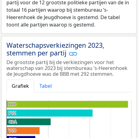
partij voor de 12 grootste politieke partijen van de in
totaal 16 partijen waarop bij stembureau ’s-
Heerenhoek de Jeugdhoeve is gestemd. De tabel
toont alle partijen waarop is gestemd.
Waterschapsverkiezingen 2023,
stemmen per partij
De grootste partij bij de verkiezingen voor het
waterschap van 2023 bij stembureau ’s-Heerenhoek
de Jeugdhoeve was de BBB met 292 stemmen.
Grafiek
Tabel
BBB
BBB
PVZ
PVZ
CDA
CDA
VVD
VVD