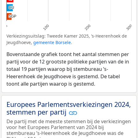
CU
CU
SGP
SGP
0
100
200
300
Verkiezingsuitslag: Tweede Kamer 2025, ’s-Heerenhoek de
Jeugdhoeve,
gemeente Borsele
.
Bovenstaande grafiek toont het aantal stemmen per
partij voor de 12 grootste politieke partijen van de in
totaal 19 partijen waarop bij stembureau ’s-
Heerenhoek de Jeugdhoeve is gestemd. De tabel
toont alle partijen waarop is gestemd.
Europees Parlementsverkiezingen 2024,
stemmen per partij
De partij met de meeste stemmen bij de verkiezingen
voor het Europees Parlement van 2024 bij
stembureau ’s-Heerenhoek de Jeugdhoeve was de