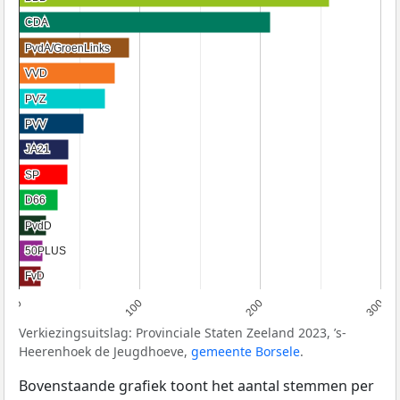
CDA
CDA
PvdA/GroenLinks
PvdA/GroenLinks
VVD
VVD
PVZ
PVZ
PVV
PVV
JA21
JA21
SP
SP
D66
D66
PvdD
PvdD
50PLUS
50PLUS
FvD
FvD
0
100
200
300
Verkiezingsuitslag: Provinciale Staten Zeeland 2023, ’s-
Heerenhoek de Jeugdhoeve,
gemeente Borsele
.
Bovenstaande grafiek toont het aantal stemmen per