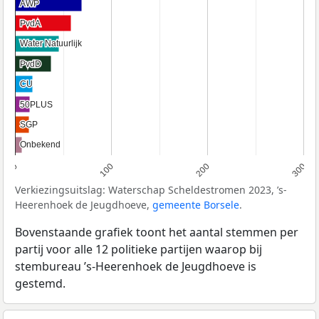
AWP
AWP
PvdA
PvdA
Water Natuurlijk
Water Natuurlijk
PvdD
PvdD
CU
CU
50PLUS
50PLUS
SGP
SGP
Onbekend
Onbekend
0
100
200
300
Verkiezingsuitslag: Waterschap Scheldestromen 2023, ’s-
Heerenhoek de Jeugdhoeve,
gemeente Borsele
.
Bovenstaande grafiek toont het aantal stemmen per
partij voor alle 12 politieke partijen waarop bij
stembureau ’s-Heerenhoek de Jeugdhoeve is
gestemd.