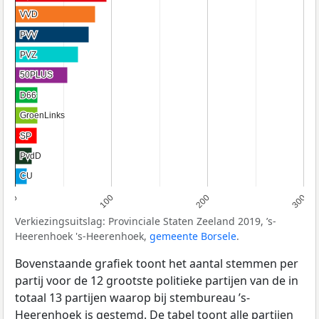
VVD
VVD
PVV
PVV
PVZ
PVZ
50PLUS
50PLUS
D66
D66
GroenLinks
GroenLinks
SP
SP
PvdD
PvdD
CU
CU
0
100
200
300
Verkiezingsuitslag: Provinciale Staten Zeeland 2019, ’s-
Heerenhoek 's-Heerenhoek,
gemeente Borsele
.
Bovenstaande grafiek toont het aantal stemmen per
partij voor de 12 grootste politieke partijen van de in
totaal 13 partijen waarop bij stembureau ’s-
Heerenhoek is gestemd. De tabel toont alle partijen