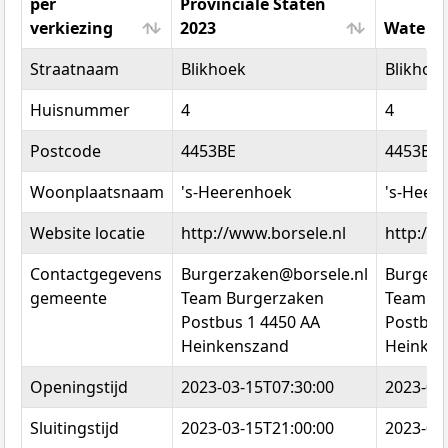
per
Provinciale Staten
verkiezing
2023
Watersc
Locatiedata
Provinciale Staten
Watersc
Straatnaam
Blikhoek
Blikhoe
per
2023
verkiezing
Huisnummer
4
4
Postcode
4453BE
4453BE
Woonplaatsnaam
's-Heerenhoek
's-Heer
Website locatie
http://www.borsele.nl
http://w
Contactgegevens
Burgerzaken@borsele.nl
Burgerz
gemeente
Team Burgerzaken
Team Bu
Postbus 1 4450 AA
Postbus
Heinkenszand
Heinken
Openingstijd
2023-03-15T07:30:00
2023-03
Sluitingstijd
2023-03-15T21:00:00
2023-03