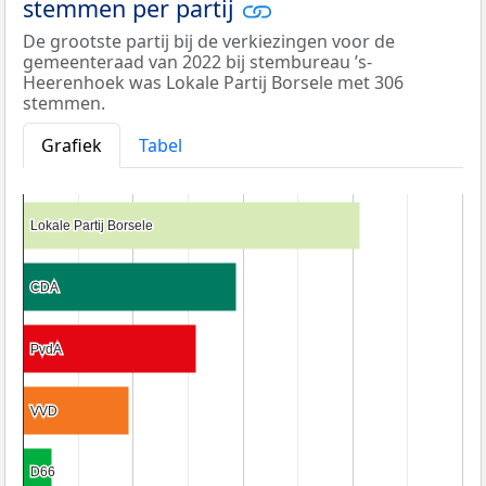
stemmen per partij
De grootste partij bij de verkiezingen voor de
gemeenteraad van 2022 bij stembureau ’s-
Heerenhoek was Lokale Partij Borsele met 306
stemmen.
Grafiek
Tabel
Lokale Partij Borsele
Lokale Partij Borsele
CDA
CDA
PvdA
PvdA
VVD
VVD
D66
D66