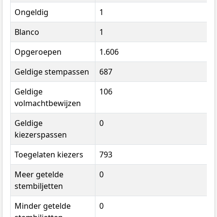
Ongeldig
1
Blanco
1
Opgeroepen
1.606
Geldige stempassen
687
Geldige
106
volmachtbewijzen
Geldige
0
kiezerspassen
Toegelaten kiezers
793
Meer getelde
0
stembiljetten
Minder getelde
0