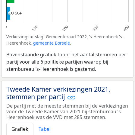
CU SGP
CU SGP
0
100
200
300
400
Verkiezingsuitslag: Gemeenteraad 2022, ’s-Heerenhoek 's-
Heerenhoek,
gemeente Borsele
.
Bovenstaande grafiek toont het aantal stemmen per
partij voor alle 6 politieke partijen waarop bij
stembureau ’s-Heerenhoek is gestemd.
Tweede Kamer verkiezingen 2021,
stemmen per partij
De partij met de meeste stemmen bij de verkiezingen
voor de Tweede Kamer van 2021 bij stembureau ’s-
Heerenhoek was de VVD met 285 stemmen.
Grafiek
Tabel