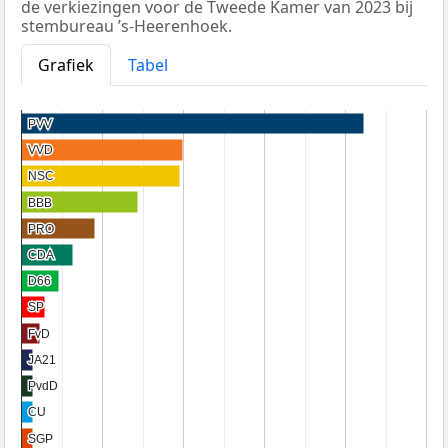
de verkiezingen voor de Tweede Kamer van 2023 bij
stembureau ’s-Heerenhoek.
Grafiek
Tabel
PVV
PVV
VVD
VVD
NSC
NSC
BBB
BBB
PRO
PRO
CDA
CDA
D66
D66
SP
SP
FvD
FvD
JA21
JA21
PvdD
PvdD
CU
CU
SGP
SGP