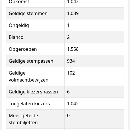
Opkomst
1.042
Geldige stemmen
1.039
Ongeldig
1
Blanco
2
Opgeroepen
1.558
Geldige stempassen
934
Geldige
102
volmachtbewijzen
Geldige kiezerspassen
6
Toegelaten kiezers
1.042
Meer getelde
0
stembiljetten