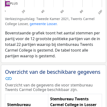
50PLUS
50PLUS
0
20
40
60
80
100
Verkiezingsuitslag: Tweede Kamer 2021, Twents Carmel
College Losser,
gemeente Losser
.
Bovenstaande grafiek toont het aantal stemmen per
partij voor de 12 grootste politieke partijen van de in
totaal 22 partijen waarop bij stembureau Twents
Carmel College is gestemd. De tabel toont alle
partijen waarop is gestemd.
Overzicht van de beschikbare gegevens
Overzicht van de gegevens die voor stembureau
Twents Carmel College beschikbaar zijn.
Stembureau Twents
Stembureau
Carmel College in Losser