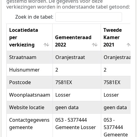
gestemd worden. De gegevens voor deze
verkiezingen worden in onderstaande tabel getoond:
Zoek in de tabel:
Locatiedata
Tweede
per
Gemeenteraad
Kamer
verkiezing
2022
2021
Locatiedata
Gemeenteraad
Tweede
Straatnaam
Oranjestraat
Oranjestraat
per
2022
Kamer
verkiezing
2021
Huisnummer
2
2
Postcode
7581EX
7581EX
Woonplaatsnaam
Losser
Losser
Website locatie
geen data
geen data
Contactgegevens
053 - 5377444
053 -
gemeente
Gemeente Losser
5377444
Gemeente