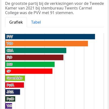
De grootste partij bij de verkiezingen voor de Tweede
Kamer van 2021 bij stembureau Twents Carmel
College was de PVV met 91 stemmen.
Grafiek
Tabel
PVV
PVV
VVD
VVD
CDA
CDA
FvD
FvD
D66
D66
SP
SP
GroenLinks
GroenLinks
PvdA
PvdA
JA21
JA21
PvdD
PvdD
Volt
Volt