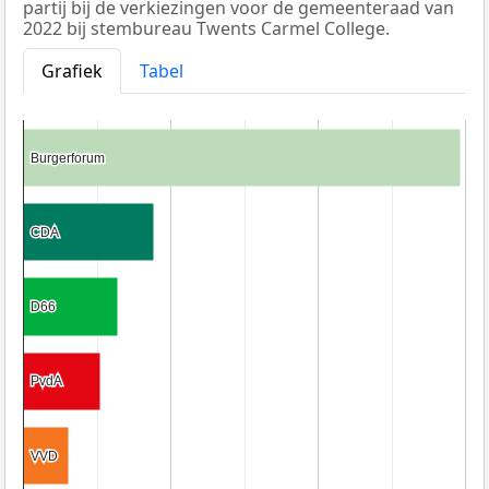
partij bij de verkiezingen voor de gemeenteraad van
2022 bij stembureau Twents Carmel College.
Grafiek
Tabel
Burgerforum
Burgerforum
CDA
CDA
D66
D66
PvdA
PvdA
VVD
VVD