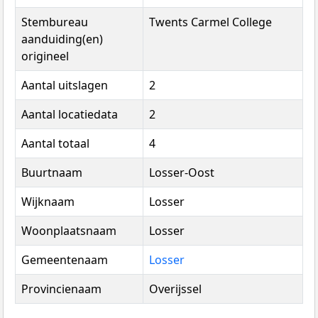
Stembureau
Twents Carmel College
aanduiding(en)
origineel
Aantal uitslagen
2
Aantal locatiedata
2
Aantal totaal
4
Buurtnaam
Losser-Oost
Wijknaam
Losser
Woonplaatsnaam
Losser
Gemeentenaam
Losser
Provincienaam
Overijssel