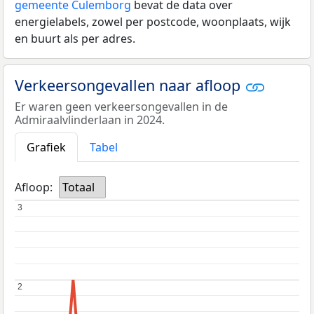
gemeente Culemborg
bevat de data over
energielabels, zowel per postcode, woonplaats, wijk
en buurt als per adres.
Verkeersongevallen naar afloop
Er waren geen verkeersongevallen in de
Admiraalvlinderlaan in 2024.
Grafiek
Tabel
Afloop:
Totaal
3
3
2
2