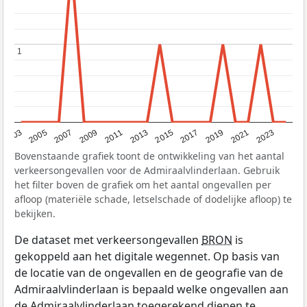
1
1
2017
2023
2007
2013
2019
2003
2009
2015
2021
2005
2011
Bovenstaande grafiek toont de ontwikkeling van het aantal
verkeersongevallen voor de Admiraalvlinderlaan. Gebruik
het filter boven de grafiek om het aantal ongevallen per
afloop (materiële schade, letselschade of dodelijke afloop) te
bekijken.
De dataset met verkeersongevallen
BRON
is
gekoppeld aan het digitale wegennet. Op basis van
de locatie van de ongevallen en de geografie van de
Admiraalvlinderlaan is bepaald welke ongevallen aan
de Admiraalvlinderlaan toegerekend dienen te