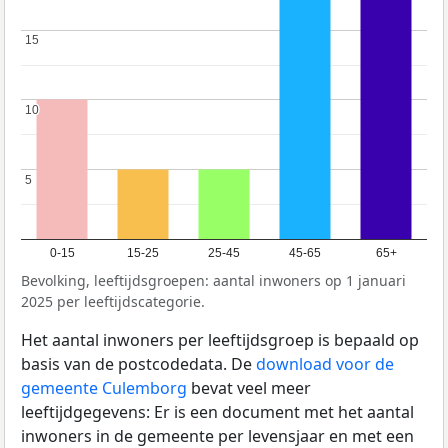
15
15
10
10
5
5
0-15
15-25
25-45
45-65
65+
Bevolking, leeftijdsgroepen: aantal inwoners op 1 januari
2025 per leeftijdscategorie.
Het aantal inwoners per leeftijdsgroep is bepaald op
basis van de postcodedata. De
download voor de
gemeente Culemborg
bevat veel meer
leeftijdgegevens: Er is een document met het aantal
inwoners in de gemeente per levensjaar en met een