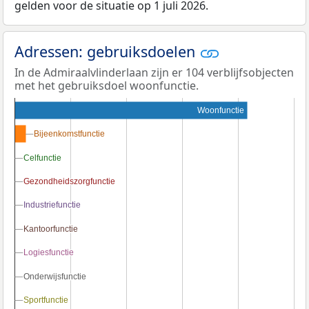
gelden voor de situatie op 1 juli 2026.
Adressen: gebruiksdoelen
In de Admiraalvlinderlaan zijn er 104 verblijfsobjecten
met het gebruiksdoel woonfunctie.
Woonfunctie
Bijeenkomstfunctie
Bijeenkomstfunctie
Celfunctie
Celfunctie
Gezondheidszorgfunctie
Gezondheidszorgfunctie
Industriefunctie
Industriefunctie
Kantoorfunctie
Kantoorfunctie
Logiesfunctie
Logiesfunctie
Onderwijsfunctie
Onderwijsfunctie
Sportfunctie
Sportfunctie