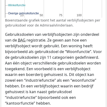
Winkelfunctie
Winkelfunctie
Overige gebruiksfunctie
Overige gebruiksfunctie
25
25
50
50
75
75
100
100
Bovenstaande grafiek toont het aantal verblijfsobjecten per
gebruiksdoel voor de Admiraalvlinderlaan.
Gebruiksdoelen van verblijfsobjecten zijn onderdeel
van de
BAG
registratie. Ze geven aan hoe een
verblijfsobject wordt gebruikt. Een woning heeft
bijvoorbeeld als gebruiksdoel de “Woonfunctie”. Voor
de gebruiksdoelen zijn 11 categorieën gedefinieerd.
Aan één object verschillende gebruiksdoelen worden
toegekend. Een voorbeeld is een verblijfsobject
waarin een boerderij gehuisvest is. Dit object kan
zowel een “industriefunctie” als een “woonfunctie”
hebben. En een verblijfsobject waarin een bedrijf
gehuisvest is kan naast gebruiksdoel
“industriefunctie” bijvoorbeeld ook een
“kantoorfunctie” hebben.