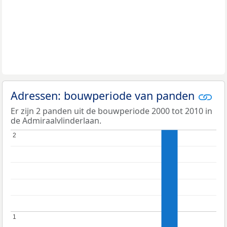
Adressen: bouwperiode van panden
Er zijn 2 panden uit de bouwperiode 2000 tot 2010 in
de Admiraalvlinderlaan.
2
2
1
1