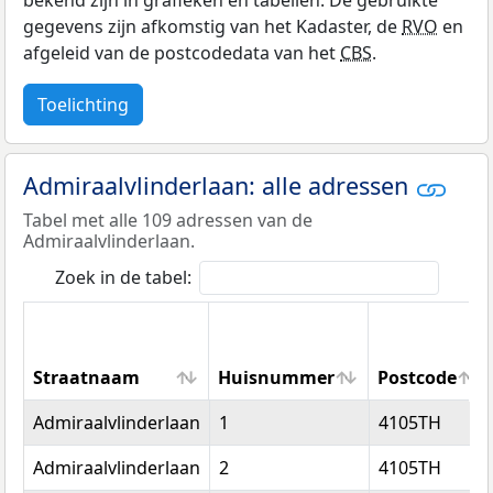
bekend zijn in grafieken en tabellen. De gebruikte
gegevens zijn afkomstig van het Kadaster, de
RVO
en
afgeleid van de postcodedata van het
CBS
.
Toelichting
Admiraalvlinderlaan: alle adressen
Tabel met alle 109 adressen van de
Admiraalvlinderlaan.
Zoek in de tabel:
Straatnaam
Huisnummer
Postcode
Straatnaam
Huisnummer
Postcode
Admiraalvlinderlaan
1
4105TH
Admiraalvlinderlaan
2
4105TH