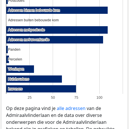
Postcodes
Postcodes
Adressen binnen bebouwde kom
Adressen binnen bebouwde kom
Adressen buiten bebouwde kom
Adressen buiten bebouwde kom
Adressen met postcode
Adressen met postcode
Adressen met woonfunctie
Adressen met woonfunctie
Panden
Panden
Percelen
Percelen
Woningen
Woningen
Huishoudens
Huishoudens
Inwoners
Inwoners
25
50
75
100
Op deze pagina vind je
alle adressen
van de
Admiraalvlinderlaan en de data over diverse
onderwerpen die voor de Admiraalvlinderlaan