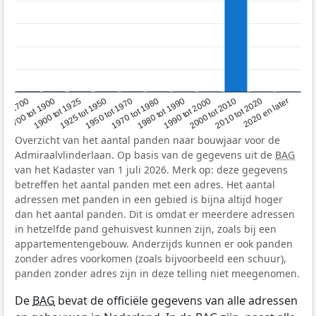
1950 tot 1970
1990 tot 2000
1900 tot 1925
2020 en later
1970 tot 1980
oor 1700
2000 tot 2010
1925 tot 1950
1980 tot 1990
1700 tot 1900
2010 tot 2020
Overzicht van het aantal panden naar bouwjaar voor de
Admiraalvlinderlaan. Op basis van de gegevens uit de
BAG
van het Kadaster van 1 juli 2026. Merk op: deze gegevens
betreffen het aantal panden met een adres. Het aantal
adressen met panden in een gebied is bijna altijd hoger
dan het aantal panden. Dit is omdat er meerdere adressen
in hetzelfde pand gehuisvest kunnen zijn, zoals bij een
appartementengebouw. Anderzijds kunnen er ook panden
zonder adres voorkomen (zoals bijvoorbeeld een schuur),
panden zonder adres zijn in deze telling niet meegenomen.
De
BAG
bevat de officiële gegevens van alle adressen