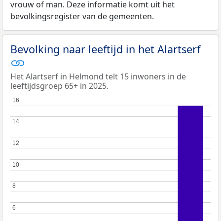
vrouw of man. Deze informatie komt uit het
bevolkingsregister van de gemeenten.
Bevolking naar leeftijd in het Alartserf
Het Alartserf in Helmond telt 15 inwoners in de
leeftijdsgroep 65+ in 2025.
16
16
14
14
12
12
10
10
8
8
6
6