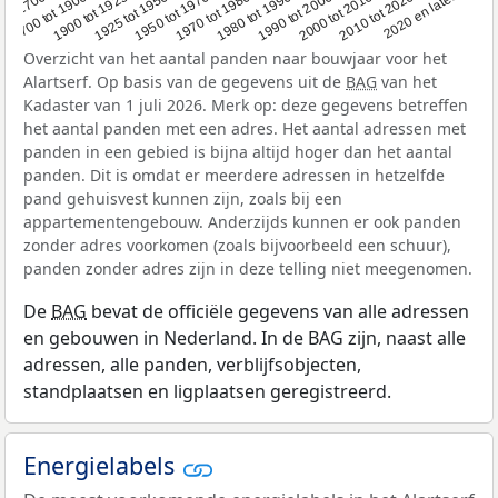
1950 tot 1970
1990 tot 2000
1900 tot 1925
2020 en later
1970 tot 1980
oor 1700
2000 tot 2010
1925 tot 1950
1980 tot 1990
1700 tot 1900
2010 tot 2020
Overzicht van het aantal panden naar bouwjaar voor het
Alartserf. Op basis van de gegevens uit de
BAG
van het
Kadaster van 1 juli 2026. Merk op: deze gegevens betreffen
het aantal panden met een adres. Het aantal adressen met
panden in een gebied is bijna altijd hoger dan het aantal
panden. Dit is omdat er meerdere adressen in hetzelfde
pand gehuisvest kunnen zijn, zoals bij een
appartementengebouw. Anderzijds kunnen er ook panden
zonder adres voorkomen (zoals bijvoorbeeld een schuur),
panden zonder adres zijn in deze telling niet meegenomen.
De
BAG
bevat de officiële gegevens van alle adressen
en gebouwen in Nederland. In de BAG zijn, naast alle
adressen, alle panden, verblijfsobjecten,
standplaatsen en ligplaatsen geregistreerd.
Energielabels