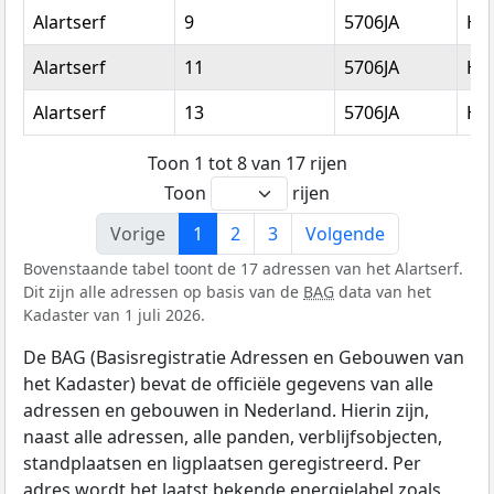
Alartserf
9
5706JA
He
Alartserf
11
5706JA
He
Alartserf
13
5706JA
He
Toon 1 tot 8 van 17 rijen
Toon
rijen
Vorige
1
2
3
Volgende
Bovenstaande tabel toont de 17 adressen van het Alartserf.
Dit zijn alle adressen op basis van de
BAG
data van het
Kadaster van 1 juli 2026.
De BAG (Basisregistratie Adressen en Gebouwen van
het Kadaster) bevat de officiële gegevens van alle
adressen en gebouwen in Nederland. Hierin zijn,
naast alle adressen, alle panden, verblijfsobjecten,
standplaatsen en ligplaatsen geregistreerd. Per
adres wordt het laatst bekende energielabel zoals