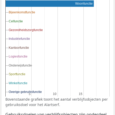
Woonfunctie
Bijeenkomstfunctie
Bijeenkomstfunctie
Celfunctie
Celfunctie
Gezondheidszorgfunctie
Gezondheidszorgfunctie
Industriefunctie
Industriefunctie
Kantoorfunctie
Kantoorfunctie
Logiesfunctie
Logiesfunctie
Onderwijsfunctie
Onderwijsfunctie
Sportfunctie
Sportfunctie
Winkelfunctie
Winkelfunctie
Overige gebruiksfunctie
Overige gebruiksfunctie
5
5
10
10
15
15
Bovenstaande grafiek toont het aantal verblijfsobjecten per
gebruiksdoel voor het Alartserf.
Gebruiksdoelen van verblijfsobjecten zijn onderdeel