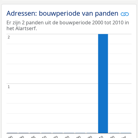
Adressen: bouwperiode van panden
Er zijn 2 panden uit de bouwperiode 2000 tot 2010 in
het Alartserf.
2
2
1
1