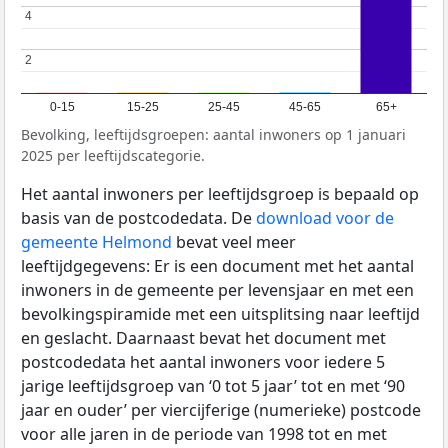
4
4
2
2
0-15
15-25
25-45
45-65
65+
Bevolking, leeftijdsgroepen: aantal inwoners op 1 januari
2025 per leeftijdscategorie.
Het aantal inwoners per leeftijdsgroep is bepaald op
basis van de postcodedata. De
download voor de
gemeente Helmond
bevat veel meer
leeftijdgegevens: Er is een document met het aantal
inwoners in de gemeente per levensjaar en met een
bevolkingspiramide met een uitsplitsing naar leeftijd
en geslacht. Daarnaast bevat het document met
postcodedata het aantal inwoners voor iedere 5
jarige leeftijdsgroep van ‘0 tot 5 jaar’ tot en met ‘90
jaar en ouder’ per viercijferige (numerieke) postcode
voor alle jaren in de periode van 1998 tot en met