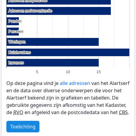
Adressen met postcode
Adressen met postcode
Adressen met woonfunctie
Adressen met woonfunctie
Panden
Panden
Percelen
Percelen
Woningen
Woningen
Huishoudens
Huishoudens
Inwoners
Inwoners
5
10
15
Op deze pagina vind je
alle adressen
van het Alartserf
en de data over diverse onderwerpen die voor het
Alartserf bekend zijn in grafieken en tabellen. De
gebruikte gegevens zijn afkomstig van het Kadaster,
de
RVO
en afgeleid van de postcodedata van het
CBS
.
Toelichting