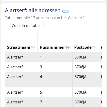
Alartserf: alle adressen
Tabel met alle 17 adressen van het Alartserf.
Zoek in de tabel:
Straatnaam
Huisnummer
Postcode
Wo
Straatnaam
Huisnummer
Postcode
Wo
Alartserf
1
5706JA
He
Alartserf
3
5706JA
He
Alartserf
4
5706JA
He
Alartserf
5
5706JA
He
Alartserf
7
5706JA
He