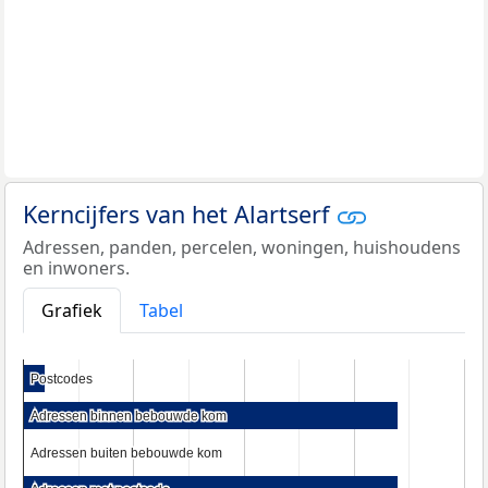
Kerncijfers van het Alartserf
Adressen, panden, percelen, woningen, huishoudens
en inwoners.
Grafiek
Tabel
Postcodes
Postcodes
Adressen binnen bebouwde kom
Adressen binnen bebouwde kom
Adressen buiten bebouwde kom
Adressen buiten bebouwde kom