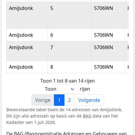
Amijsdonk
5
5706WN
He
Amijsdonk
6
5706WN
He
Amijsdonk
7
5706WN
He
Amijsdonk
8
5706WN
He
Toon 1 tot 8 van 14 rijen
Toon
rijen
Vorige
1
2
Volgende
Bovenstaande tabel toont de 14 adressen van Amijsdonk.
Dit zijn alle adressen op basis van de
BAG
data van het
Kadaster van 1 juli 2026.
De BAG (Basisregistratie Adressen en Gebouwen van