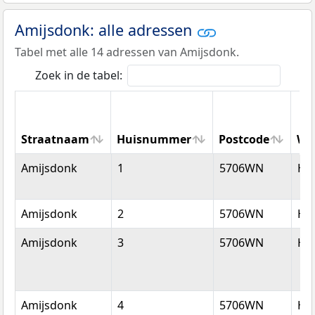
Amijsdonk: alle adressen
Tabel met alle 14 adressen van Amijsdonk.
Zoek in de tabel:
Straatnaam
Huisnummer
Postcode
Wo
Straatnaam
Huisnummer
Postcode
Wo
Amijsdonk
1
5706WN
He
Amijsdonk
2
5706WN
He
Amijsdonk
3
5706WN
He
Amijsdonk
4
5706WN
He