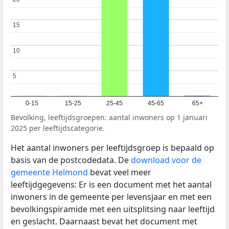
15
15
10
10
5
5
0-15
15-25
25-45
45-65
65+
Bevolking, leeftijdsgroepen: aantal inwoners op 1 januari
2025 per leeftijdscategorie.
Het aantal inwoners per leeftijdsgroep is bepaald op
basis van de postcodedata. De
download voor de
gemeente Helmond
bevat veel meer
leeftijdgegevens: Er is een document met het aantal
inwoners in de gemeente per levensjaar en met een
bevolkingspiramide met een uitsplitsing naar leeftijd
en geslacht. Daarnaast bevat het document met