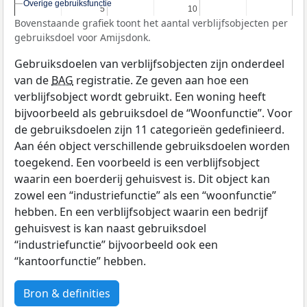
Overige gebruiksfunctie
Overige gebruiksfunctie
5
5
10
10
Bovenstaande grafiek toont het aantal verblijfsobjecten per
gebruiksdoel voor Amijsdonk.
Gebruiksdoelen van verblijfsobjecten zijn onderdeel
van de
BAG
registratie. Ze geven aan hoe een
verblijfsobject wordt gebruikt. Een woning heeft
bijvoorbeeld als gebruiksdoel de “Woonfunctie”. Voor
de gebruiksdoelen zijn 11 categorieën gedefinieerd.
Aan één object verschillende gebruiksdoelen worden
toegekend. Een voorbeeld is een verblijfsobject
waarin een boerderij gehuisvest is. Dit object kan
zowel een “industriefunctie” als een “woonfunctie”
hebben. En een verblijfsobject waarin een bedrijf
gehuisvest is kan naast gebruiksdoel
“industriefunctie” bijvoorbeeld ook een
“kantoorfunctie” hebben.
Bron & definities