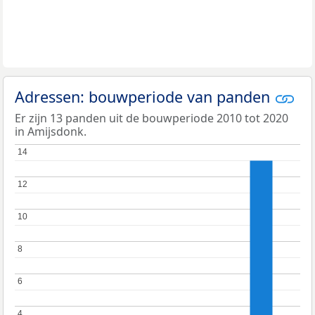
Adressen: bouwperiode van panden
Er zijn 13 panden uit de bouwperiode 2010 tot 2020
in Amijsdonk.
14
14
12
12
10
10
8
8
6
6
4
4