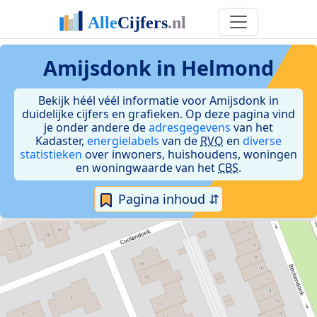
Amijsdonk in Helmond
Bekijk héél véél informatie voor Amijsdonk in
duidelijke cijfers en grafieken. Op deze pagina vind
je onder andere de
adresgegevens
van het
Kadaster,
energielabels
van de
RVO
en
diverse
statistieken
over inwoners, huishoudens, woningen
en woningwaarde van het
CBS
.
Pagina inhoud ⇵