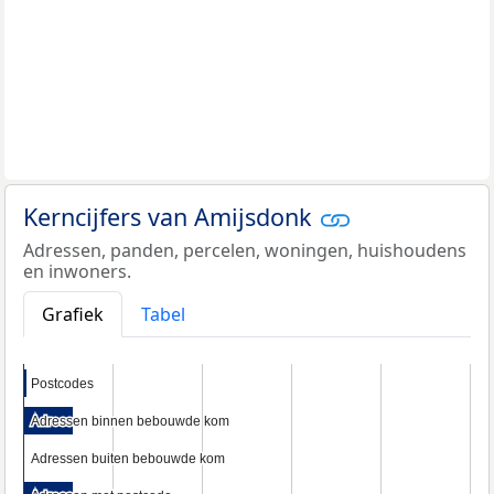
Kerncijfers van Amijsdonk
Adressen, panden, percelen, woningen, huishoudens
en inwoners.
Grafiek
Tabel
Postcodes
Postcodes
Adressen binnen bebouwde kom
Adressen binnen bebouwde kom
Adressen buiten bebouwde kom
Adressen buiten bebouwde kom