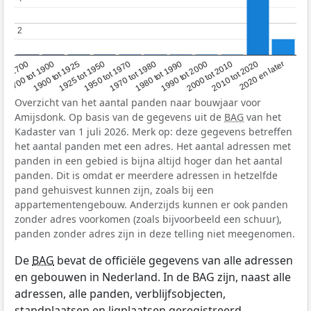
2
2
1950 tot 1970
1990 tot 2000
1900 tot 1925
2020 en later
1970 tot 1980
oor 1700
2000 tot 2010
1925 tot 1950
1980 tot 1990
1700 tot 1900
2010 tot 2020
Overzicht van het aantal panden naar bouwjaar voor
Amijsdonk. Op basis van de gegevens uit de
BAG
van het
Kadaster van 1 juli 2026. Merk op: deze gegevens betreffen
het aantal panden met een adres. Het aantal adressen met
panden in een gebied is bijna altijd hoger dan het aantal
panden. Dit is omdat er meerdere adressen in hetzelfde
pand gehuisvest kunnen zijn, zoals bij een
appartementengebouw. Anderzijds kunnen er ook panden
zonder adres voorkomen (zoals bijvoorbeeld een schuur),
panden zonder adres zijn in deze telling niet meegenomen.
De
BAG
bevat de officiële gegevens van alle adressen
en gebouwen in Nederland. In de BAG zijn, naast alle
adressen, alle panden, verblijfsobjecten,
standplaatsen en ligplaatsen geregistreerd.