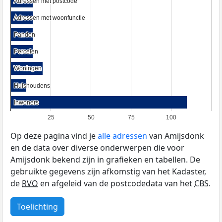
Adressen met postcode
Adressen met postcode
Adressen met woonfunctie
Adressen met woonfunctie
Panden
Panden
Percelen
Percelen
Woningen
Woningen
Huishoudens
Huishoudens
Inwoners
Inwoners
25
50
75
100
Op deze pagina vind je
alle adressen
van Amijsdonk
en de data over diverse onderwerpen die voor
Amijsdonk bekend zijn in grafieken en tabellen. De
gebruikte gegevens zijn afkomstig van het Kadaster,
de
RVO
en afgeleid van de postcodedata van het
CBS
.
Toelichting