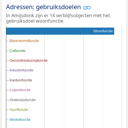
Adressen: gebruiksdoelen
In Amijsdonk zijn er 14 verblijfsobjecten met het
gebruiksdoel woonfunctie.
Woonfunctie
Bijeenkomstfunctie
Bijeenkomstfunctie
Celfunctie
Celfunctie
Gezondheidszorgfunctie
Gezondheidszorgfunctie
Industriefunctie
Industriefunctie
Kantoorfunctie
Kantoorfunctie
Logiesfunctie
Logiesfunctie
Onderwijsfunctie
Onderwijsfunctie
Sportfunctie
Sportfunctie
Winkelfunctie
Winkelfunctie