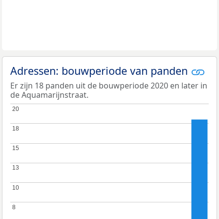
Adressen: bouwperiode van panden
Er zijn 18 panden uit de bouwperiode 2020 en later in
de Aquamarijnstraat.
20
20
18
18
15
15
13
13
10
10
8
8