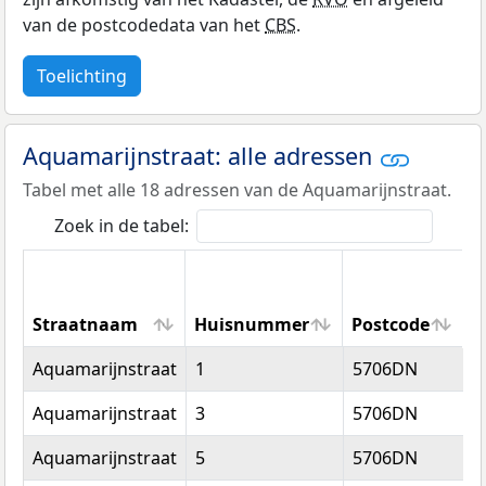
van de postcodedata van het
CBS
.
Toelichting
Aquamarijnstraat: alle adressen
Tabel met alle 18 adressen van de Aquamarijnstraat.
Zoek in de tabel:
Straatnaam
Huisnummer
Postcode
W
Straatnaam
Huisnummer
Postcode
W
Aquamarijnstraat
1
5706DN
H
Aquamarijnstraat
3
5706DN
H
Aquamarijnstraat
5
5706DN
H