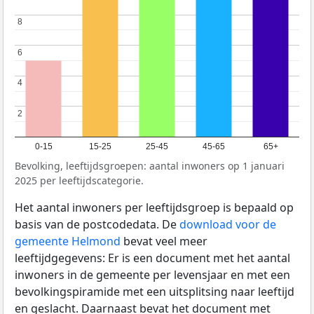
8
8
6
6
4
4
2
2
0-15
15-25
25-45
45-65
65+
Bevolking, leeftijdsgroepen: aantal inwoners op 1 januari
2025 per leeftijdscategorie.
Het aantal inwoners per leeftijdsgroep is bepaald op
basis van de postcodedata. De
download voor de
gemeente Helmond
bevat veel meer
leeftijdgegevens: Er is een document met het aantal
inwoners in de gemeente per levensjaar en met een
bevolkingspiramide met een uitsplitsing naar leeftijd
en geslacht. Daarnaast bevat het document met