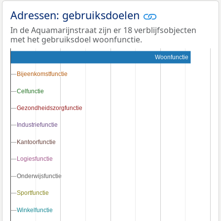
Adressen: gebruiksdoelen
In de Aquamarijnstraat zijn er 18 verblijfsobjecten
met het gebruiksdoel woonfunctie.
Woonfunctie
Bijeenkomstfunctie
Bijeenkomstfunctie
Celfunctie
Celfunctie
Gezondheidszorgfunctie
Gezondheidszorgfunctie
Industriefunctie
Industriefunctie
Kantoorfunctie
Kantoorfunctie
Logiesfunctie
Logiesfunctie
Onderwijsfunctie
Onderwijsfunctie
Sportfunctie
Sportfunctie
Winkelfunctie
Winkelfunctie