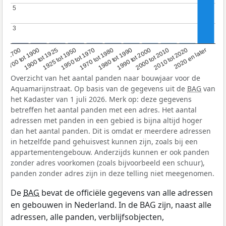
5
5
3
3
1950 tot 1970
1990 tot 2000
1900 tot 1925
2020 en later
1970 tot 1980
oor 1700
2000 tot 2010
1925 tot 1950
1980 tot 1990
1700 tot 1900
2010 tot 2020
Overzicht van het aantal panden naar bouwjaar voor de
Aquamarijnstraat. Op basis van de gegevens uit de
BAG
van
het Kadaster van 1 juli 2026. Merk op: deze gegevens
betreffen het aantal panden met een adres. Het aantal
adressen met panden in een gebied is bijna altijd hoger
dan het aantal panden. Dit is omdat er meerdere adressen
in hetzelfde pand gehuisvest kunnen zijn, zoals bij een
appartementengebouw. Anderzijds kunnen er ook panden
zonder adres voorkomen (zoals bijvoorbeeld een schuur),
panden zonder adres zijn in deze telling niet meegenomen.
De
BAG
bevat de officiële gegevens van alle adressen
en gebouwen in Nederland. In de BAG zijn, naast alle
adressen, alle panden, verblijfsobjecten,