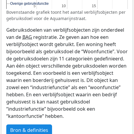
Overige gebruiksfunctie
Overige gebruiksfunctie
5
5
10
10
15
15
Bovenstaande grafiek toont het aantal verblijfsobjecten per
gebruiksdoel voor de Aquamarijnstraat.
Gebruiksdoelen van verblijfsobjecten zijn onderdeel
van de
BAG
registratie. Ze geven aan hoe een
verblijfsobject wordt gebruikt. Een woning heeft
bijvoorbeeld als gebruiksdoel de “Woonfunctie”. Voor
de gebruiksdoelen zijn 11 categorieën gedefinieerd.
Aan één object verschillende gebruiksdoelen worden
toegekend. Een voorbeeld is een verblijfsobject
waarin een boerderij gehuisvest is. Dit object kan
zowel een “industriefunctie” als een “woonfunctie”
hebben. En een verblijfsobject waarin een bedrijf
gehuisvest is kan naast gebruiksdoel
“industriefunctie” bijvoorbeeld ook een
“kantoorfunctie” hebben.
Bron & definities