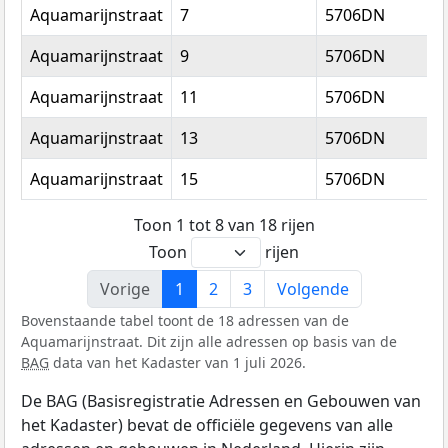
Aquamarijnstraat
7
5706DN
H
Aquamarijnstraat
9
5706DN
H
Aquamarijnstraat
11
5706DN
H
Aquamarijnstraat
13
5706DN
H
Aquamarijnstraat
15
5706DN
H
Toon 1 tot 8 van 18 rijen
Toon
rijen
Vorige
1
2
3
Volgende
Bovenstaande tabel toont de 18 adressen van de
Aquamarijnstraat. Dit zijn alle adressen op basis van de
BAG
data van het Kadaster van 1 juli 2026.
De BAG (Basisregistratie Adressen en Gebouwen van
het Kadaster) bevat de officiële gegevens van alle