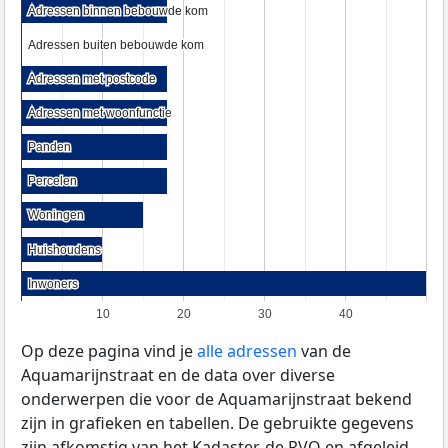
Adressen binnen bebouwde kom
Adressen binnen bebouwde kom
Adressen buiten bebouwde kom
Adressen buiten bebouwde kom
Adressen met postcode
Adressen met postcode
Adressen met woonfunctie
Adressen met woonfunctie
Panden
Panden
Percelen
Percelen
Woningen
Woningen
Huishoudens
Huishoudens
Inwoners
Inwoners
10
20
30
40
Op deze pagina vind je
alle adressen
van de
Aquamarijnstraat en de data over diverse
onderwerpen die voor de Aquamarijnstraat bekend
zijn in grafieken en tabellen. De gebruikte gegevens
zijn afkomstig van het Kadaster, de
RVO
en afgeleid