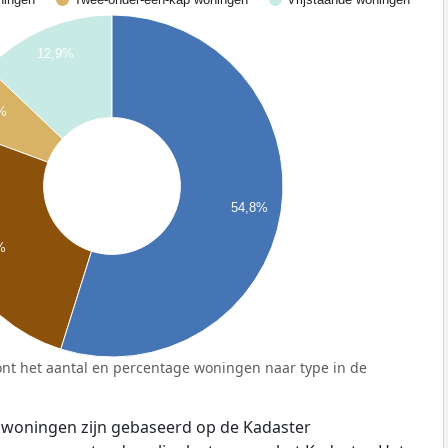
12,9%
%
54,8%
%
nt het aantal en percentage woningen naar type in de
 woningen zijn gebaseerd op de Kadaster