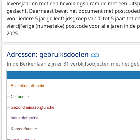
levensjaar en met een bevolkingspiramide met een uitspli
geslacht. Daarnaast bevat het document met postcoded
voor iedere 5 jarige leeftijdsgroep van ‘0 tot 5 jaar’ tot 
viercijferige (numerieke) postcode voor alle jaren in de
2025.
Adressen: gebruiksdoelen
In de Berkenlaan zijn er 31 verblijfsobjecten met het ge
Bijeenkomstfunctie
Bijeenkomstfunctie
Celfunctie
Celfunctie
Gezondheidszorgfunctie
Gezondheidszorgfunctie
Industriefunctie
Industriefunctie
Kantoorfunctie
Kantoorfunctie
Logiesfunctie
Logiesfunctie