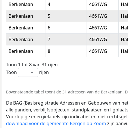
Berkenlaan
4
4661WG
Hal
Berkenlaan
5
4661WG
Hal
Berkenlaan
6
4661WG
Hal
Berkenlaan
7
4661WG
Hal
Berkenlaan
8
4661WG
Hal
Toon 1 tot 8 van 31 rijen
Toon
rijen
Bovenstaande tabel toont de 31 adressen van de Berkenlaan. Di
De BAG (Basisregistratie Adressen en Gebouwen van het K
alle panden, verblijfsobjecten, standplaatsen en ligplaa
Voorlopige energielabels zijn indicatief en niet rechtsge
download voor de gemeente Bergen op Zoom
zijn aanv