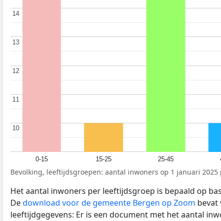
14
14
13
13
12
12
11
11
10
10
0-15
15-25
25-45
Bevolking, leeftijdsgroepen: aantal inwoners op 1 januari 2025 p
Het aantal inwoners per leeftijdsgroep is bepaald op ba
De
download voor de gemeente Bergen op Zoom
bevat 
leeftijdgegevens: Er is een document met het aantal in