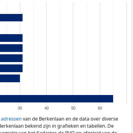
30
40
50
60
e adressen
van de Berkenlaan en de data over diverse
erkenlaan bekend zijn in grafieken en tabellen. De
fkomstig van het Kadaster, de
RVO
en afgeleid van de