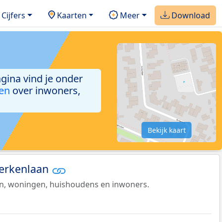
Cijfers
Kaarten
Meer
Download
agina vind je onder
ken
over inwoners,
Bekijk kaart
Berkenlaan
en, woningen, huishoudens en inwoners.