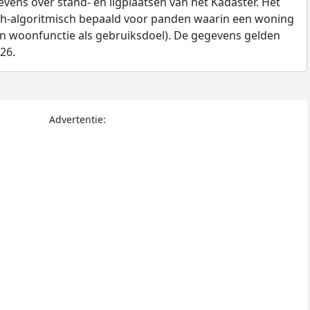
ens over stand- en ligplaatsen van het Kadaster. Het
ch-algoritmisch bepaald voor panden waarin een woning
en woonfunctie als gebruiksdoel). De gegevens gelden
026.
Advertentie: