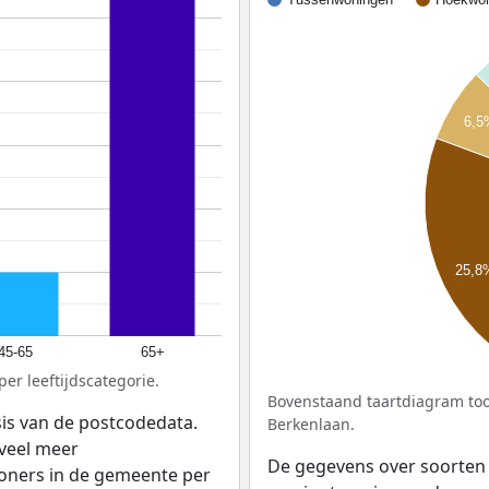
6,5
25,8
45-65
65+
er leeftijdscategorie.
Bovenstaand taartdiagram too
sis van de postcodedata.
Berkenlaan.
veel meer
De gegevens over soorten
woners in de gemeente per