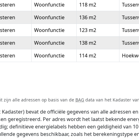
steren
Woonfunctie
118 m2
Tussen
steren
Woonfunctie
136 m2
Tussen
steren
Woonfunctie
123 m2
Tussen
steren
Woonfunctie
138 m2
Tussen
steren
Woonfunctie
114 m2
Hoekw
t zijn alle adressen op basis van de
BAG
data van het Kadaster van 
adaster) bevat de officiële gegevens van alle adressen en 
tsen geregistreerd. Per adres wordt het laatst bekende ener
ldig; definitieve energielabels hebben een geldigheid van 1
ullende gegevens beschikbaar, zoals het berekeningstype 