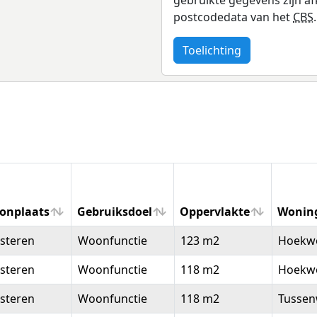
postcodedata van het
CBS
.
Toelichting
onplaats
Gebruiksdoel
Oppervlakte
Wonin
onplaats
Gebruiksdoel
Oppervlakte
Wonin
steren
Woonfunctie
123 m2
Hoekw
steren
Woonfunctie
118 m2
Hoekw
steren
Woonfunctie
118 m2
Tussen