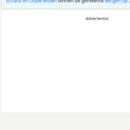
Schans en Oude Molen
binnen de gemeente
Bergen op
Advertentie: