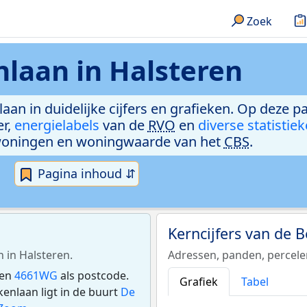
Zoek
laan in Halsteren
aan in duidelijke cijfers en grafieken. Op deze p
er,
energielabels
van de
RVO
en
diverse statistie
woningen en woningwaarde van het
CBS
.
Pagina inhoud ⇵
Kerncijfers van de 
 in Halsteren.
Adressen, panden, percel
ben
4661WG
als postcode.
Grafiek
Tabel
nlaan ligt in de buurt
De