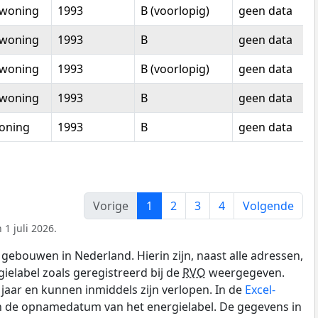
woning
1993
B (voorlopig)
geen data
woning
1993
B
geen data
woning
1993
B (voorlopig)
geen data
woning
1993
B
geen data
oning
1993
B
geen data
Vorige
1
2
3
4
Volgende
1 juli 2026.
gebouwen in Nederland. Hierin zijn, naast alle adressen,
gielabel zoals geregistreerd bij de
RVO
weergegeven.
0 jaar en kunnen inmiddels zijn verlopen. In de
Excel-
en de opnamedatum van het energielabel. De gegevens in