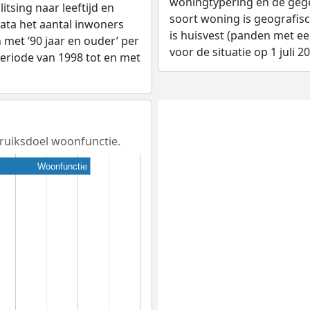
woningtypering en de gegev
tsing naar leeftijd en
soort woning is geografis
ata het aantal inwoners
is huisvest (panden met e
en met ‘90 jaar en ouder’ per
voor de situatie op 1 juli 2
 periode van 1998 tot en met
bruiksdoel woonfunctie.
Woonfunctie