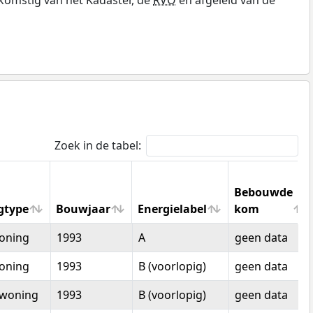
Zoek in de tabel:
Bebouwde
gtype
Bouwjaar
Energielabel
kom
gtype
Bouwjaar
Energielabel
Bebouwde
oning
1993
A
geen data
kom
oning
1993
B (voorlopig)
geen data
woning
1993
B (voorlopig)
geen data